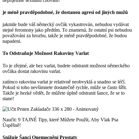
nepříjemné sexuální chování!
je méně pravděpodobné, že dostanou agresi od jiných mužů
jakmile bude váš německý ovčák vykastrován, nebudou vydávat
stejné feromony jako předtím. To znamená, že ostatní psi nebudou
považováni za hrozbu, takže je méně pravděpodobné, že budou
napadeni.
To Odstraňuje Možnost Rakoviny Varlat
To je zřejmé, ale bez varlat, budete odstranit možnost německého
ovčáka dostat rakovinu varlat.
zatímco rakovina varlat je relativně neobvyklá a snadno se léčí.
Pokud si toho nevšimnete dostatečně rychle, může se často šířit.
Takže je hezké vědět, že můžete úplně odstranit šance, že se to
stane!
Naučit: 9 TAJNÉ Tipy, které Můžete Použít, Aby Vlak Psa
Úspěšně!
Snižuje Šanci Onemocnění Prostaty