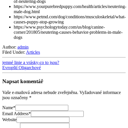
of-neutering-dogs
https://www.yourpurebredpuppy.com/health/articles/neutering-
male-dog.html
https://www.petmd.com/dog/conditions/musculoskeletal/what-
causes-puppy-stop-growing
https://www.psychologytoday.com/us/blog/canine-
corner/201805/neutering-causes-behavior-problems-in-male-
dogs
Author:
admin
Filed Under:
Articles
jemné linie a vrásky-co to jsou?
Evropští Oligarchové
Napsat komentář
Vaše e-mailová adresa nebude zveřejněna.
Vyžadované informace
jsou označeny
*
Name
*
Email Address
*
Website