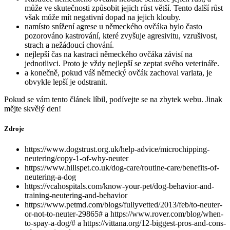
může ve skutečnosti způsobit jejich růst větší. Tento další růst
však může mít negativní dopad na jejich klouby.
namísto snížení agrese u německého ovčáka bylo často
pozorováno kastrování, které zvyšuje agresivitu, vzrušivost,
strach a nežádoucí chování.
nejlepší čas na kastraci německého ovčáka závisí na
jednotlivci. Proto je vždy nejlepší se zeptat svého veterináře.
a konečně, pokud váš německý ovčák zachoval varlata, je
obvykle lepší je odstranit.
Pokud se vám tento článek líbil, podívejte se na zbytek webu. Jinak
mějte skvělý den!
Zdroje
https://www.dogstrust.org.uk/help-advice/microchipping-
neutering/copy-1-of-why-neuter
https://www.hillspet.co.uk/dog-care/routine-care/benefits-of-
neutering-a-dog
https://vcahospitals.com/know-your-pet/dog-behavior-and-
training-neutering-and-behavior
https://www.petmd.com/blogs/fullyvetted/2013/feb/to-neuter-
or-not-to-neuter-29865# a
https://www.rover.com/blog/when-
to-spay-a-dog/#
a
https://vittana.org/12-biggest-pros-and-cons-