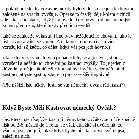
a pokud nejednali agresivně, někdy bylo vidět, že se jejich chování
založené na strachu zvyšuje. Opět se to častěji děje kolem cizinců,
ale také se to stane, když jsou uvedeni do nových situací nebo jsou
kolem předmětů, které nikdy předtím neviděli.
také se zdálo, že vykazují i jiné typy nežádoucího chování, jako je
jíst hovno a válet se v něm. A nakonec, oni byli často více
vzrušující. (Zjistěte, co dělat, když váš pes jedí hovno.)
zdá se tedy, že v některých případech by se agresivita, strach,
vzrušení a nežádoucí chování po kastraci zvýšily. To je jeden z
důvodů, proč je tak důležité konzultovat svého veterináře před
kastrací, abyste zjistili, zda je to pro vaše štěně správné.
(Přemýšleli jste někdy, jestli se váš německý ovčák rád mazlí?)
Když Byste Měli Kastrovat německý Ovčák?
čas, který lidé říkají, že kastrují německého ovčáka, se může značně
lišit od 2-6 měsíců do 1 roku. Je však důležité si uvědomit, že
všichni psi jsou jiní, takže když byste měli kastrovat svého psa,
záleží na nich.