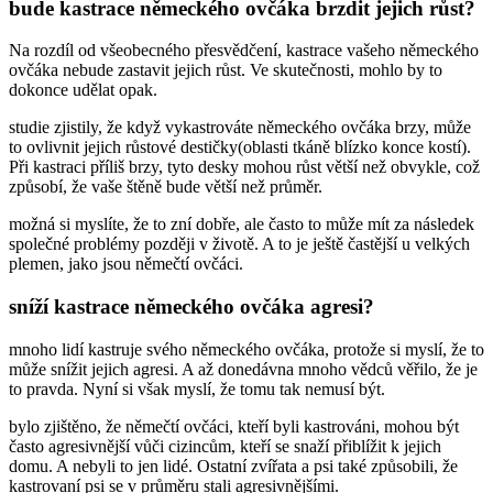
bude kastrace německého ovčáka brzdit jejich růst?
Na rozdíl od všeobecného přesvědčení, kastrace vašeho německého
ovčáka nebude zastavit jejich růst. Ve skutečnosti, mohlo by to
dokonce udělat opak.
studie zjistily, že když vykastrováte německého ovčáka brzy, může
to ovlivnit jejich růstové destičky(oblasti tkáně blízko konce kostí).
Při kastraci příliš brzy, tyto desky mohou růst větší než obvykle, což
způsobí, že vaše štěně bude větší než průměr.
možná si myslíte, že to zní dobře, ale často to může mít za následek
společné problémy později v životě. A to je ještě častější u velkých
plemen, jako jsou němečtí ovčáci.
sníží kastrace německého ovčáka agresi?
mnoho lidí kastruje svého německého ovčáka, protože si myslí, že to
může snížit jejich agresi. A až donedávna mnoho vědců věřilo, že je
to pravda. Nyní si však myslí, že tomu tak nemusí být.
bylo zjištěno, že němečtí ovčáci, kteří byli kastrováni, mohou být
často agresivnější vůči cizincům, kteří se snaží přiblížit k jejich
domu. A nebyli to jen lidé. Ostatní zvířata a psi také způsobili, že
kastrovaní psi se v průměru stali agresivnějšími.