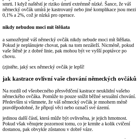
smrti. I když naštěstí je riziko úmrtí extrémně nízké. Šance, že váš
německý ovčák umírá je kastrovaný nebo jiné komplikace jsou mezi
0,1% a 2%, což je nízká pro operace.
nikdy nebudou moci mít štěňata
a samozřejmě váš německý ovčák nikdy nebude moci mít štěňata.
Pokud je neplánujete chovat, pak na tom nezáleží. Nicméně, pokud
vaše štěně je z dobré linie, pak mohou být ve vyšší poptávce po
chovu.
(zjistěte, jaký sex německý ovčák je lepší!
jak kastrace ovlivní vaše chování německých ovčáků
Na rozdíl od všeobecného přesvědčení kastrace neuklidní vašeho
německého ovčáka. Pomůže to pouze snížit běžné sexuální chování.
Především si všimnete, že váš německý ovčák je mnohem méně
pravděpodobné, že připojí věci nebo označí své území.
jedinou další částí, která může být ovlivněna, je jejich hmotnost.
Pokud však věnujete pozornost tomu, co je krmíte a kolik cvičení
dostanou, pak obvykle zůstanou v dobré váze.