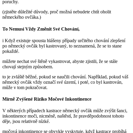
poruchy.
(zjistěte důležité důvody, proč možná nebudete chtít oholit
německého ovčáka.)
To Nemusí Vždy Změnit Své Chování,
i Když existuje spousta hlášeny případy určitého chování zlepšení
po německý ovčák byl kastrovaný, to neznamená, že se to stane
pokaždé.
můžete nechat své štěně vykastrovat, abyste zjistili, že se stále
chovají stejným způsobem.
to je zvláště běžné, pokud se naučili chování. Například, pokud váš
německý ovčák vždy označí své území, i poté, co byl kastrován,
může v tom pokračovat.
Mírně Zvýšené Riziko Močové Inkontinence
V některých případech kastrace německý ovčák může zvýšit šanci,
inkontinence moči, nicméně, naštěstí, že pravděpodobnost tohoto
děje, jsou relativně nízké.
močová inkontinence se obvykle vyskytuje, když kastrace probíhá