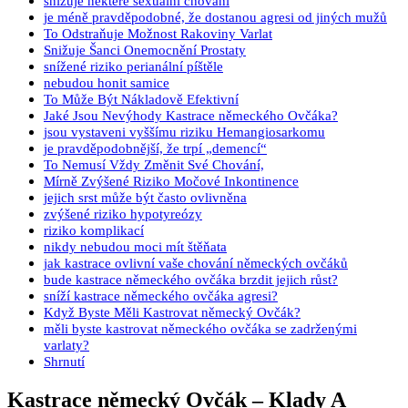
snižuje některé sexuální chování
je méně pravděpodobné, že dostanou agresi od jiných mužů
To Odstraňuje Možnost Rakoviny Varlat
Snižuje Šanci Onemocnění Prostaty
snížené riziko perianální píštěle
nebudou honit samice
To Může Být Nákladově Efektivní
Jaké Jsou Nevýhody Kastrace německého Ovčáka?
jsou vystaveni vyššímu riziku Hemangiosarkomu
je pravděpodobnější, že trpí „demencí“
To Nemusí Vždy Změnit Své Chování,
Mírně Zvýšené Riziko Močové Inkontinence
jejich srst může být často ovlivněna
zvýšené riziko hypotyreózy
riziko komplikací
nikdy nebudou moci mít štěňata
jak kastrace ovlivní vaše chování německých ovčáků
bude kastrace německého ovčáka brzdit jejich růst?
sníží kastrace německého ovčáka agresi?
Když Byste Měli Kastrovat německý Ovčák?
měli byste kastrovat německého ovčáka se zadrženými
varlaty?
Shrnutí
Kastrace německý Ovčák – Klady A