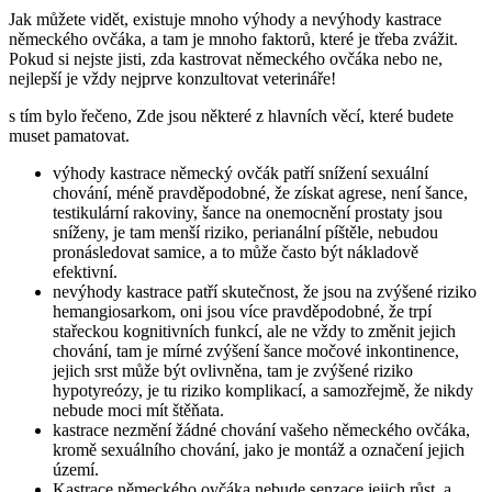
Jak můžete vidět, existuje mnoho výhody a nevýhody kastrace
německého ovčáka, a tam je mnoho faktorů, které je třeba zvážit.
Pokud si nejste jisti, zda kastrovat německého ovčáka nebo ne,
nejlepší je vždy nejprve konzultovat veterináře!
s tím bylo řečeno, Zde jsou některé z hlavních věcí, které budete
muset pamatovat.
výhody kastrace německý ovčák patří snížení sexuální
chování, méně pravděpodobné, že získat agrese, není šance,
testikulární rakoviny, šance na onemocnění prostaty jsou
sníženy, je tam menší riziko, perianální píštěle, nebudou
pronásledovat samice, a to může často být nákladově
efektivní.
nevýhody kastrace patří skutečnost, že jsou na zvýšené riziko
hemangiosarkom, oni jsou více pravděpodobné, že trpí
stařeckou kognitivních funkcí, ale ne vždy to změnit jejich
chování, tam je mírné zvýšení šance močové inkontinence,
jejich srst může být ovlivněna, tam je zvýšené riziko
hypotyreózy, je tu riziko komplikací, a samozřejmě, že nikdy
nebude moci mít štěňata.
kastrace nezmění žádné chování vašeho německého ovčáka,
kromě sexuálního chování, jako je montáž a označení jejich
území.
Kastrace německého ovčáka nebude senzace jejich růst, a