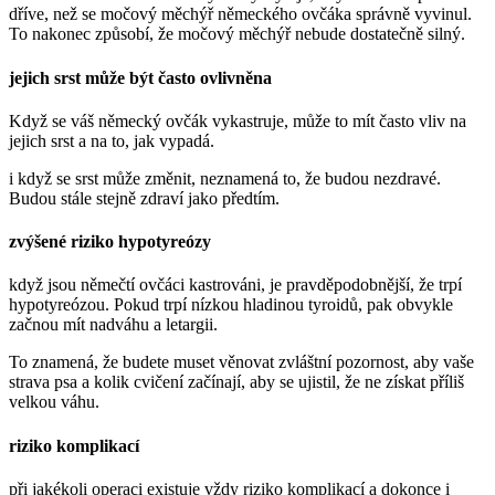
dříve, než se močový měchýř německého ovčáka správně vyvinul.
To nakonec způsobí, že močový měchýř nebude dostatečně silný.
jejich srst může být často ovlivněna
Když se váš německý ovčák vykastruje, může to mít často vliv na
jejich srst a na to, jak vypadá.
i když se srst může změnit, neznamená to, že budou nezdravé.
Budou stále stejně zdraví jako předtím.
zvýšené riziko hypotyreózy
když jsou němečtí ovčáci kastrováni, je pravděpodobnější, že trpí
hypotyreózou. Pokud trpí nízkou hladinou tyroidů, pak obvykle
začnou mít nadváhu a letargii.
To znamená, že budete muset věnovat zvláštní pozornost, aby vaše
strava psa a kolik cvičení začínají, aby se ujistil, že ne získat příliš
velkou váhu.
riziko komplikací
při jakékoli operaci existuje vždy riziko komplikací a dokonce i