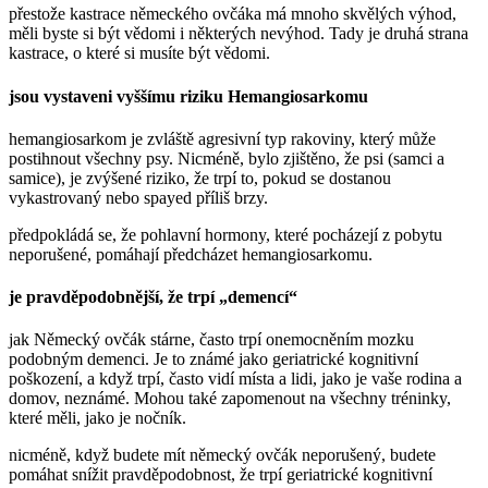
přestože kastrace německého ovčáka má mnoho skvělých výhod,
měli byste si být vědomi i některých nevýhod. Tady je druhá strana
kastrace, o které si musíte být vědomi.
jsou vystaveni vyššímu riziku Hemangiosarkomu
hemangiosarkom je zvláště agresivní typ rakoviny, který může
postihnout všechny psy. Nicméně, bylo zjištěno, že psi (samci a
samice), je zvýšené riziko, že trpí to, pokud se dostanou
vykastrovaný nebo spayed příliš brzy.
předpokládá se, že pohlavní hormony, které pocházejí z pobytu
neporušené, pomáhají předcházet hemangiosarkomu.
je pravděpodobnější, že trpí „demencí“
jak Německý ovčák stárne, často trpí onemocněním mozku
podobným demenci. Je to známé jako geriatrické kognitivní
poškození, a když trpí, často vidí místa a lidi, jako je vaše rodina a
domov, neznámé. Mohou také zapomenout na všechny tréninky,
které měli, jako je nočník.
nicméně, když budete mít německý ovčák neporušený, budete
pomáhat snížit pravděpodobnost, že trpí geriatrické kognitivní