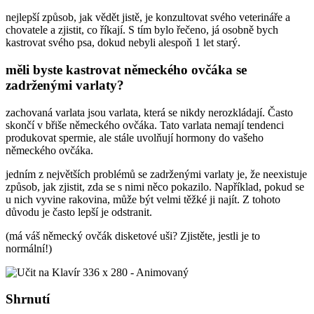
nejlepší způsob, jak vědět jistě, je konzultovat svého veterináře a
chovatele a zjistit, co říkají. S tím bylo řečeno, já osobně bych
kastrovat svého psa, dokud nebyli alespoň 1 let starý.
měli byste kastrovat německého ovčáka se
zadrženými varlaty?
zachovaná varlata jsou varlata, která se nikdy nerozkládají. Často
skončí v břiše německého ovčáka. Tato varlata nemají tendenci
produkovat spermie, ale stále uvolňují hormony do vašeho
německého ovčáka.
jedním z největších problémů se zadrženými varlaty je, že neexistuje
způsob, jak zjistit, zda se s nimi něco pokazilo. Například, pokud se
u nich vyvine rakovina, může být velmi těžké ji najít. Z tohoto
důvodu je často lepší je odstranit.
(má váš německý ovčák disketové uši? Zjistěte, jestli je to
normální!)
Shrnutí