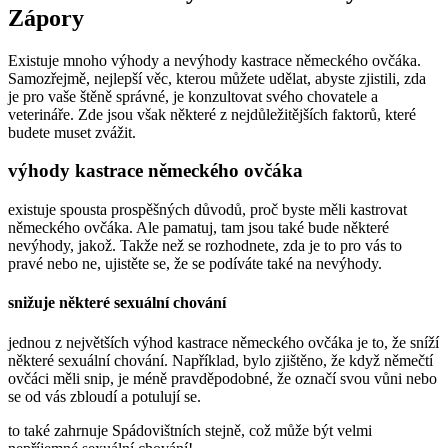
Zápory
Existuje mnoho výhody a nevýhody kastrace německého ovčáka.
Samozřejmě, nejlepší věc, kterou můžete udělat, abyste zjistili, zda
je pro vaše štěně správné, je konzultovat svého chovatele a
veterináře. Zde jsou však některé z nejdůležitějších faktorů, které
budete muset zvážit.
výhody kastrace německého ovčáka
existuje spousta prospěšných důvodů, proč byste měli kastrovat
německého ovčáka. Ale pamatuj, tam jsou také bude některé
nevýhody, jakož. Takže než se rozhodnete, zda je to pro vás to
pravé nebo ne, ujistěte se, že se podíváte také na nevýhody.
snižuje některé sexuální chování
jednou z největších výhod kastrace německého ovčáka je to, že sníží
některé sexuální chování. Například, bylo zjištěno, že když němečtí
ovčáci měli snip, je méně pravděpodobné, že označí svou vůni nebo
se od vás zbloudí a potulují se.
to také zahrnuje Spádovištních stejně, což může být velmi