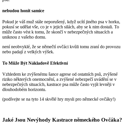
nebudou honit samice
Pokud je váš muž stále neporušený, když ucítí jiného psa v horku,
pokusí se udělat vše, co je v jejich silách, aby se k nim dostali. To
může často vést k tomu, že skončí v nebezpečných situacích a
uniknou z vašeho domu.
není neobvyklé, že se němečtí ovčáci kvůli tomu zraní do provozu
nebo padají z velkých výšek.
To Může Být Nákladově Efektivní
Vzhledem ke zvýšenému šance agrese od ostatních psů, zvýšené
riziko některých onemocnění, a zvýšené nebezpečí uvádění se v
nebezpečných situacích, kastrace psa může často vyjít levněji v
dlouhodobém horizontu.
(podívejte se na tyto 14 skvělé hry mysli pro německé ovčáky!)
Jaké Jsou Nevýhody Kastrace německého Ovčáka?