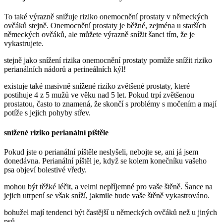
To také výrazně snižuje riziko onemocnění prostaty v německých
ovčáků stejně. Onemocnění prostaty je běžné, zejména u starších
německých ovčáků, ale můžete výrazně snížit šanci tím, že je
vykastrujete.
stejně jako snížení rizika onemocnění prostaty pomůže snížit riziko
perianálních nádorů a perineálních kýl!
existuje také masivně snížené riziko zvětšené prostaty, které
postihuje 4 z 5 mužů ve věku nad 5 let. Pokud trpí zvětšenou
prostatou, často to znamená, že skončí s problémy s močením a mají
potíže s jejich pohyby střev.
snížené riziko perianální píštěle
Pokud jste o perianální píštěle neslyšeli, nebojte se, ani já jsem
donedávna. Perianální píštěl je, když se kolem konečníku vašeho
psa objeví bolestivé vředy.
mohou být těžké léčit, a velmi nepříjemné pro vaše štěně. Šance na
jejich utrpení se však sníží, jakmile bude vaše štěně vykastrováno.
bohužel mají tendenci být častější u německých ovčáků než u jiných
psů.