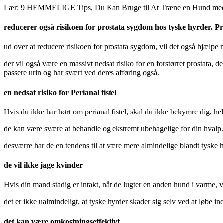
Lær: 9 HEMMELIGE Tips, Du Kan Bruge til At Træne en Hund med
reducerer også risikoen for prostata sygdom hos tyske hyrder. P
ud over at reducere risikoen for prostata sygdom, vil det også hjælpe 
der vil også være en massivt nedsat risiko for en forstørret prostata, 
passere urin og har svært ved deres afføring også.
en nedsat risiko for Perianal fistel
Hvis du ikke har hørt om perianal fistel, skal du ikke bekymre dig, hel
de kan være svære at behandle og ekstremt ubehagelige for din hvalp. M
desværre har de en tendens til at være mere almindelige blandt tyske
de vil ikke jage kvinder
Hvis din mand stadig er intakt, når de lugter en anden hund i varme, vi
det er ikke ualmindeligt, at tyske hyrder skader sig selv ved at løbe ind 
det kan være omkostningseffektivt