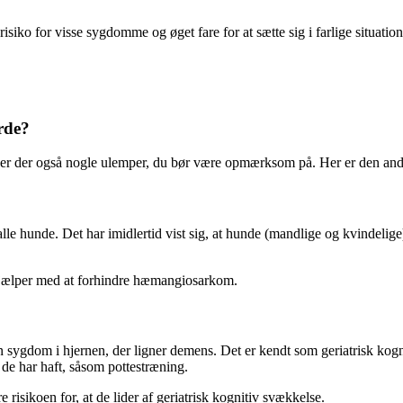
iko for visse sygdomme og øget fare for at sætte sig i farlige situatione
rde?
de, er der også nogle ulemper, du bør være opmærksom på. Her er den an
hunde. Det har imidlertid vist sig, at hunde (mandlige og kvindelige) har
 hjælper med at forhindre hæmangiosarkom.
f en sygdom i hjernen, der ligner demens. Det er kendt som geriatrisk kog
de har haft, såsom pottestræning.
 risikoen for, at de lider af geriatrisk kognitiv svækkelse.