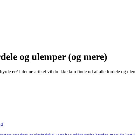
rdele og ulemper (og mere)
yrde er? I denne artikel vil du ikke kun finde ud af alle fordele og ule
nd
rostata sygdom er almindelig, især hos ældre tyske hyrder, men du kan 