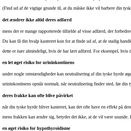
(Find ud af de vigtige grunde til, at du måske ikke vil barbere din tysk
det ændrer ikke altid deres adfærd
mens der er mange rapporterede tilfælde af visse adfærd, der forbedres, 
Du kan få din hvalp kastreret kun for at finde ud af, at de stadig han
dette er især almindeligt, hvis de har lært adfærd. For eksempel, hvis d
en let øget risiko for urininkontinens
under nogle omstændigheder kan neutralisering af din tyske hyrde øge c
urininkontinens opstår normalt, når neutralisering finder sted, før din
deres frakke kan ofte blive påvirket
når din tyske hyrde bliver kastreret, kan det ofte have en effekt på de
mens frakken kan ændre sig, betyder det ikke, at de vil være usunde. D
en øget risiko for hypothyroidisme