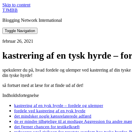
Skip to content
TJMBB
Blogging Network International
Toggle Navigation
februar 26, 2021
kastrering af en tysk hyrde – fo
spekulerer du på, hvad fordele og ulemper ved kastrering af din tyske h
din tyske hyrde!
så fortsæt med at læse for at finde ud af det!
Indholdsfortegnelse
kastrering af en tysk hyrde – fordele og ulemper
fordele ved kastrering af en tysk hyrde
det mindsker nogle kønsrelaterede adfærd
de er mindre tilbøjelige til at modtage Aggression fra andre mæ
det fjerner chancen for testikelkræft
reducerer også risikoen for prostata sygdom hos tyske hyrder. P