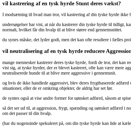
vil kastrering af en tysk hyrde Stunt deres vækst?
I modsætning til hvad man tror, vil kastrering af din tyske hyrde ikk
undersøgelser har vist, at når du kastrerer din tyske hyrde til tidligt
normalt, hvilket får din hvalp til at blive større end gennemsnittet.
du synes måske, det lyder godt, men det kan ofte resultere i fælles pro
vil neutralisering af en tysk hyrde reducere Aggressio
mange mennesker kastrerer deres tyske hyrde, fordi de tror, det kan red
vist sig, at tyske hyrder, der er blevet kastreret, ofte kan være mere
neutraliserede hunde til at blive mere aggressive i gennemsnit.
og hvis de ikke handlede aggressivt, blev deres frygtbaserede adfærd 
situationer, eller de er omkring objekter, de aldrig har set før.
de syntes også at vise andre former for uønsket adfærd, såsom at spise
så det ser ud til, at aggression, frygt, spænding og uønsket adfærd i nogl
om det passer til din hvalp.
(har du nogensinde spekuleret på, om din tyske hyrde kan lide at kæle