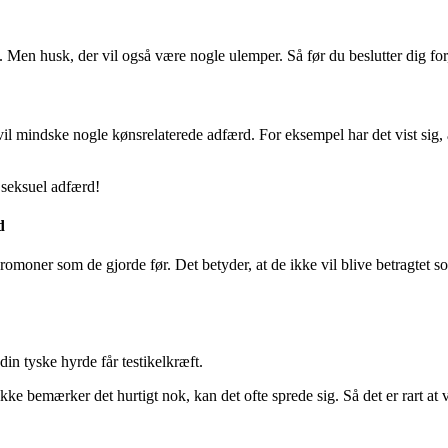
. Men husk, der vil også være nogle ulemper. Så før du beslutter dig for, 
 vil mindske nogle kønsrelaterede adfærd. For eksempel har det vist sig, a
 seksuel adfærd!
d
romoner som de gjorde før. Det betyder, at de ikke vil blive betragtet s
din tyske hyrde får testikelkræft.
kke bemærker det hurtigt nok, kan det ofte sprede sig. Så det er rart at v