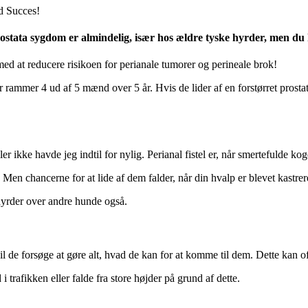
 Succes!
rostata sygdom er almindelig, især hos ældre tyske hyrder, men du
med at reducere risikoen for perianale tumorer og perineale brok!
der rammer 4 ud af 5 mænd over 5 år. Hvis de lider af en forstørret prost
ler ikke havde jeg indtil for nylig. Perianal fistel er, når smertefulde k
en chancerne for at lide af dem falder, når din hvalp er blevet kastrer
 hyrder over andre hunde også.
l de forsøge at gøre alt, hvad de kan for at komme til dem. Dette kan oft
i trafikken eller falde fra store højder på grund af dette.