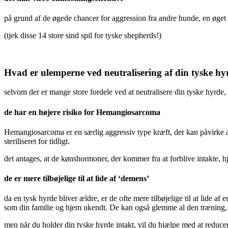
på grund af de øgede chancer for aggression fra andre hunde, en øget ris
(tjek disse 14 store sind spil for tyske shepherds!)
Hvad er ulemperne ved neutralisering af din tyske hy
selvom der er mange store fordele ved at neutralisere din tyske hyr
de har en højere risiko for Hemangiosarcoma
Hemangiosarcoma er en særlig aggressiv type kræft, der kan påvirke alle 
steriliseret for tidligt.
det antages, at de kønshormoner, der kommer fra at forblive intakte,
de er mere tilbøjelige til at lide af ‘demens’
da en tysk hyrde bliver ældre, er de ofte mere tilbøjelige til at lide a
som din familie og hjem ukendt. De kan også glemme al den træning, 
men når du holder din tyske hyrde intakt, vil du hjælpe med at reducere