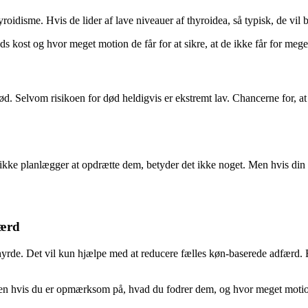
thyroidisme. Hvis de lider af lave niveauer af thyroidea, så typisk, de vi
ds kost og hvor meget motion de får for at sikre, at de ikke får for mege
d. Selvom risikoen for død heldigvis er ekstremt lav. Chancerne for, at 
ikke planlægger at opdrætte dem, betyder det ikke noget. Men hvis din hv
færd
e hyrde. Det vil kun hjælpe med at reducere fælles køn-baserede adfærd
Men hvis du er opmærksom på, hvad du fodrer dem, og hvor meget motion 