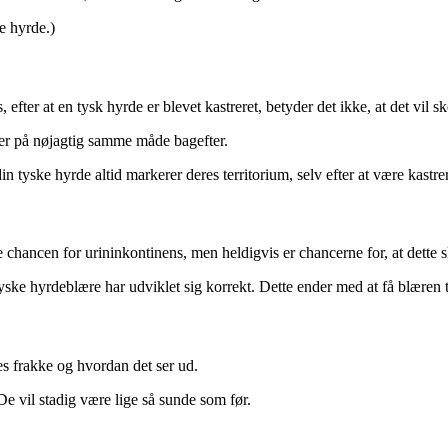
e hyrde.)
efter at en tysk hyrde er blevet kastreret, betyder det ikke, at det vil s
dler på nøjagtig samme måde bagefter.
in tyske hyrde altid markerer deres territorium, selv efter at være kastre
hancen for urininkontinens, men heldigvis er chancerne for, at dette ske
 tyske hyrdeblære har udviklet sig korrekt. Dette ender med at få blæren 
res frakke og hvordan det ser ud.
e vil stadig være lige så sunde som før.