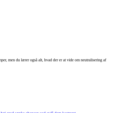
mper, men du lærer også alt, hvad der er at vide om neutralisering af
i høj grad sænke chancen ved at få dem kastreret.