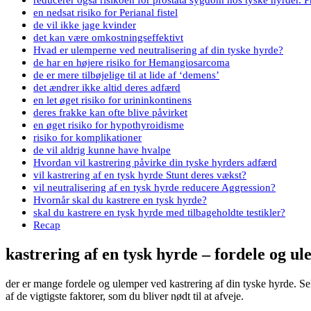
en nedsat risiko for Perianal fistel
de vil ikke jage kvinder
det kan være omkostningseffektivt
Hvad er ulemperne ved neutralisering af din tyske hyrde?
de har en højere risiko for Hemangiosarcoma
de er mere tilbøjelige til at lide af ‘demens’
det ændrer ikke altid deres adfærd
en let øget risiko for urininkontinens
deres frakke kan ofte blive påvirket
en øget risiko for hypothyroidisme
risiko for komplikationer
de vil aldrig kunne have hvalpe
Hvordan vil kastrering påvirke din tyske hyrders adfærd
vil kastrering af en tysk hyrde Stunt deres vækst?
vil neutralisering af en tysk hyrde reducere Aggression?
Hvornår skal du kastrere en tysk hyrde?
skal du kastrere en tysk hyrde med tilbageholdte testikler?
Recap
kastrering af en tysk hyrde – fordele og u
der er mange fordele og ulemper ved kastrering af din tyske hyrde. Sel
af de vigtigste faktorer, som du bliver nødt til at afveje.