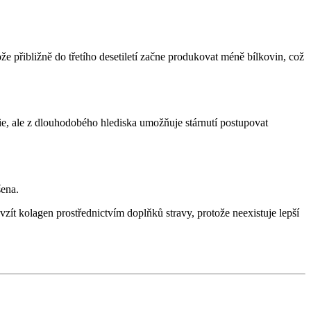
že přibližně do třetího desetiletí začne produkovat méně bílkovin, což
ie, ale z dlouhodobého hlediska umožňuje stárnutí postupovat
šena.
ít kolagen prostřednictvím doplňků stravy, protože neexistuje lepší