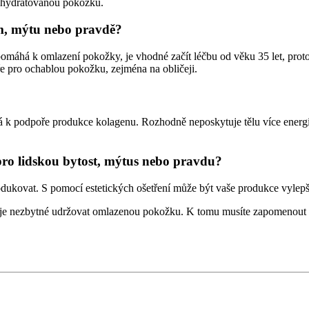
o hydratovanou pokožku.
ím, mýtu nebo pravdě?
pomáhá k omlazení pokožky, je vhodné začít léčbu od věku 35 let, proto
e pro ochablou pokožku, zejména na obličeji.
ívá k podpoře produkce kolagenu. Rozhodně neposkytuje tělu více energ
 pro lidskou bytost, mýtus nebo pravdu?
rodukovat. S pomocí estetických ošetření může být vaše produkce vylep
že je nezbytné udržovat omlazenou pokožku. K tomu musíte zapomenout vz