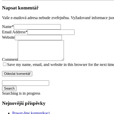
Napsat komentář
Vaše e-mailová adresa nebude zveřejněna.
Vyžadované informace js
Name
*
Email Address
*
Website
Comment
Save my name, email, and website in this browser for the next tim
Search
Searching is in progress
Nejnovější příspěvky
Power-line komunikaci