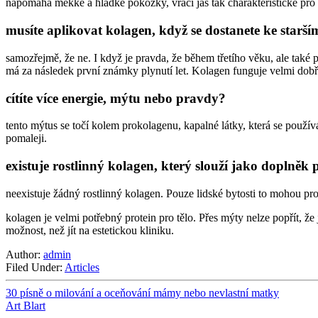
napomáhá měkké a hladké pokožky, vrací jas tak charakteristické pr
musíte aplikovat kolagen, když se dostanete ke starš
samozřejmě, že ne. I když je pravda, že během třetího věku, ale také 
má za následek první známky plynutí let. Kolagen funguje velmi dobř
cítíte více energie, mýtu nebo pravdy?
tento mýtus se točí kolem prokolagenu, kapalné látky, která se použ
pomaleji.
existuje rostlinný kolagen, který slouží jako doplněk
neexistuje žádný rostlinný kolagen. Pouze lidské bytosti to mohou p
kolagen je velmi potřebný protein pro tělo. Přes mýty nelze popřít, 
možnost, než jít na estetickou kliniku.
Author:
admin
Filed Under:
Articles
30 písně o milování a oceňování mámy nebo nevlastní matky
Art Blart