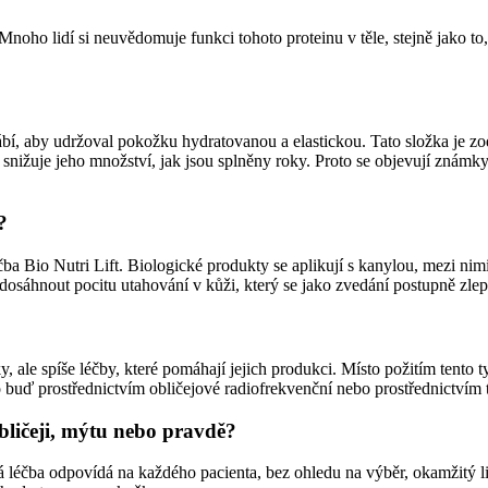
 Mnoho lidí si neuvědomuje funkci tohoto proteinu v těle, stejně jako to
yrábí, aby udržoval pokožku hydratovanou a elastickou. Tato složka je 
 snižuje jeho množství, jak jsou splněny roky. Proto se objevují známky 
?
léčba Bio Nutri Lift. Biologické produkty se aplikují s kanylou, mezi n
osáhnout pocitu utahování v kůži, který se jako zvedání postupně zlep
 ale spíše léčby, které pomáhají jejich produkci. Místo požitím tento ty
 to buď prostřednictvím obličejové radiofrekvenční nebo prostřednictvím
bličeji, mýtu nebo pravdě?
cká léčba odpovídá na každého pacienta, bez ohledu na výběr, okamžitý l