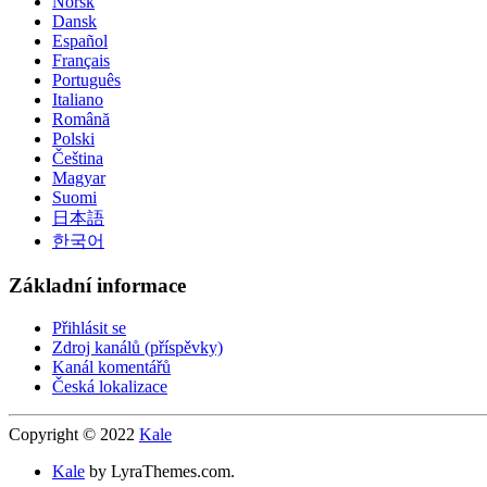
Norsk
Dansk
Español
Français
Português
Italiano
Română
Polski
Čeština
Magyar
Suomi
日本語
한국어
Základní informace
Přihlásit se
Zdroj kanálů (příspěvky)
Kanál komentářů
Česká lokalizace
Copyright © 2022
Kale
Kale
by LyraThemes.com.