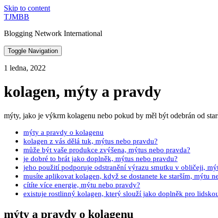
Skip to content
TJMBB
Blogging Network International
Toggle Navigation
1 ledna, 2022
kolagen, mýty a pravdy
mýty, jako je výkrm kolagenu nebo pokud by měl být odebrán od star
mýty a pravdy o kolagenu
kolagen z vás dělá tuk, mýtus nebo pravdu?
může být vaše produkce zvýšena, mýtus nebo pravda?
je dobré to brát jako doplněk, mýtus nebo pravdu?
jeho použití podporuje odstranění výrazu smutku v obličeji, m
musíte aplikovat kolagen, když se dostanete ke starším, mýtu 
cítíte více energie, mýtu nebo pravdy?
existuje rostlinný kolagen, který slouží jako doplněk pro lidsk
mýty a pravdy o kolagenu