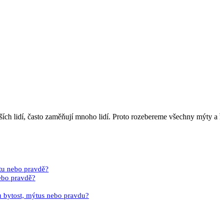
ších lidí, často zaměňují mnoho lidí. Proto rozebereme všechny mýty 
ýtu nebo pravdě?
nebo pravdě?
ou bytost, mýtus nebo pravdu?