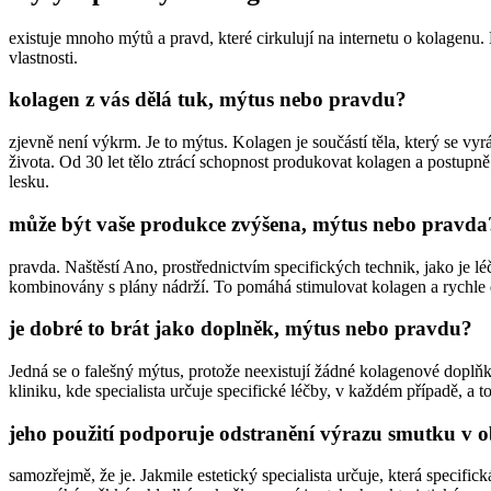
existuje mnoho mýtů a pravd, které cirkulují na internetu o kolagenu.
vlastnosti.
kolagen z vás dělá tuk, mýtus nebo pravdu?
zjevně není výkrm. Je to mýtus. Kolagen je součástí těla, který se v
života. Od 30 let tělo ztrácí schopnost produkovat kolagen a postupně
lesku.
může být vaše produkce zvýšena, mýtus nebo pravda
pravda. Naštěstí Ano, prostřednictvím specifických technik, jako je 
kombinovány s plány nádrží. To pomáhá stimulovat kolagen a rychle d
je dobré to brát jako doplněk, mýtus nebo pravdu?
Jedná se o falešný mýtus, protože neexistují žádné kolagenové doplňky,
kliniku, kde specialista určuje specifické léčby, v každém případě, a
jeho použití podporuje odstranění výrazu smutku v o
samozřejmě, že je. Jakmile estetický specialista určuje, která specifi