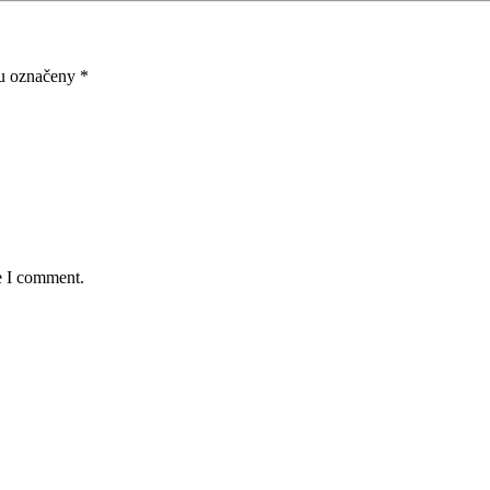
ou označeny
*
e I comment.