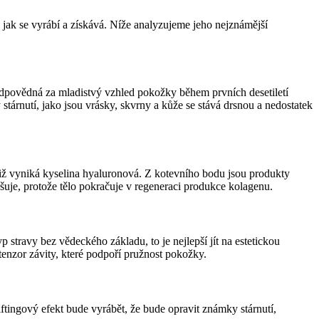
, jak se vyrábí a získává. Níže analyzujeme jeho nejznámější
zodpovědná za mladistvý vzhled pokožky během prvních desetiletí
stárnutí, jako jsou vrásky, skvrny a kůže se stává drsnou a nedostatek
imiž vyniká kyselina hyaluronová. Z kotevního bodu jsou produkty
šuje, protože tělo pokračuje v regeneraci produkce kolagenu.
p stravy bez vědeckého základu, to je nejlepší jít na estetickou
 tenzor závity, které podpoří pružnost pokožky.
iftingový efekt bude vyrábět, že bude opravit známky stárnutí,