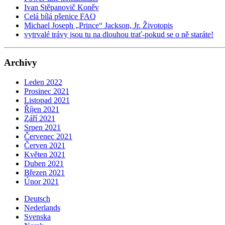
Ivan Stěpanovič Koněv
Celá bílá pšenice FAQ
Michael Joseph „Prince“ Jackson, Jr. Životopis
vytrvalé trávy jsou tu na dlouhou trať-pokud se o ně staráte!
Archivy
Leden 2022
Prosinec 2021
Listopad 2021
Říjen 2021
Září 2021
Srpen 2021
Červenec 2021
Červen 2021
Květen 2021
Duben 2021
Březen 2021
Únor 2021
Deutsch
Nederlands
Svenska