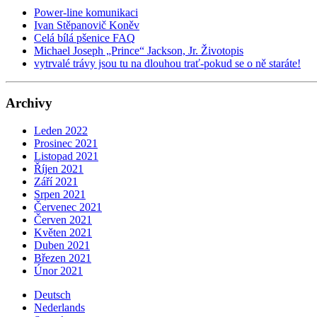
Power-line komunikaci
Ivan Stěpanovič Koněv
Celá bílá pšenice FAQ
Michael Joseph „Prince“ Jackson, Jr. Životopis
vytrvalé trávy jsou tu na dlouhou trať-pokud se o ně staráte!
Archivy
Leden 2022
Prosinec 2021
Listopad 2021
Říjen 2021
Září 2021
Srpen 2021
Červenec 2021
Červen 2021
Květen 2021
Duben 2021
Březen 2021
Únor 2021
Deutsch
Nederlands