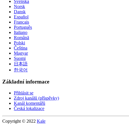
Svenska
Norsk
Dansk
Español
Français
Português
Italiano
Română
Polski
Čeština
Magyar
Suomi
日本語
한국어
Základní informace
Přihlásit se
Zdroj kanálů (příspěvky)
Kanál komentářů
Česká lokalizace
Copyright © 2022
Kale