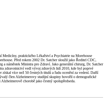
ní Medicíny, praktického Lékařství a Psychiatrie na Morehouse
Morehouse. Před rokem 2002 Dr. Satcher sloužil jako Ředitel CDC,
rg a náměstek Ministra pro Zdraví. Jako generální chirurg, Dr. Satcher
tra zdravotnictví vedl vývoj zdravých lidí 2010, kde byl poprvé
 získal více než 50 čestných titulů a řadu ocenění za vedení. Další
valý člen Alzheimerovy studijní skupiny hovořil o demografické
ti Alzheimerově chorobě jako čestný spolupředseda.