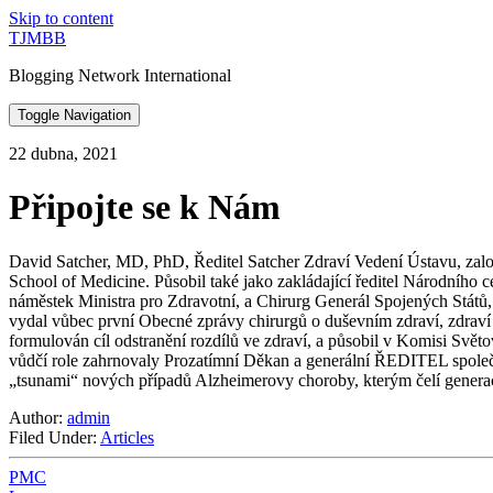
Skip to content
TJMBB
Blogging Network International
Toggle Navigation
22 dubna, 2021
Připojte se k Nám
David Satcher, MD, PhD, Ředitel Satcher Zdraví Vedení Ústavu, založ
School of Medicine. Působil také jako zakládající ředitel Národního 
náměstek Ministra pro Zdravotní, a Chirurg Generál Spojených Států, c
vydal vůbec první Obecné zprávy chirurgů o duševním zdraví, zdraví ú
formulován cíl odstranění rozdílů ve zdraví, a působil v Komisi Světov
vůdčí role zahrnovaly Prozatímní Děkan a generální ŘEDITEL společ
„tsunami“ nových případů Alzheimerovy choroby, kterým čelí generace
Author:
admin
Filed Under:
Articles
PMC