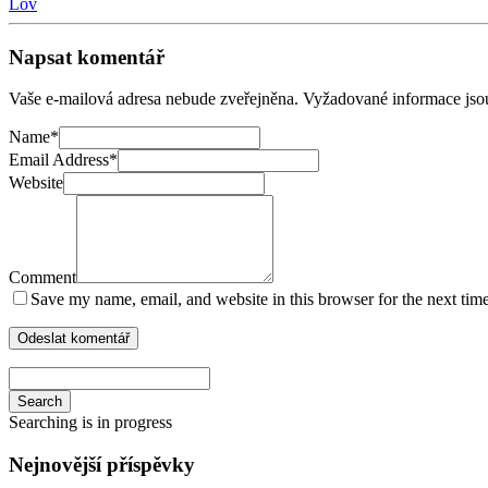
Lov
Napsat komentář
Vaše e-mailová adresa nebude zveřejněna.
Vyžadované informace js
Name
*
Email Address
*
Website
Comment
Save my name, email, and website in this browser for the next tim
Search
Searching is in progress
Nejnovější příspěvky