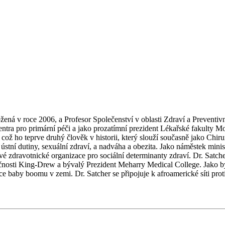
ená v roce 2006, a Profesor Společenství v oblasti Zdraví a Preventiv
centra pro primární péči a jako prozatímní prezident Lékařské fakulty 
ož ho teprve druhý člověk v historii, který slouží současně jako Chiru
stní dutiny, sexuální zdraví, a nadváha a obezita. Jako náměstek minis
é zdravotnické organizace pro sociální determinanty zdraví. Dr. Satcher
nosti King-Drew a bývalý Prezident Meharry Medical College. Jako bý
 baby boomu v zemi. Dr. Satcher se připojuje k afroamerické síti pro