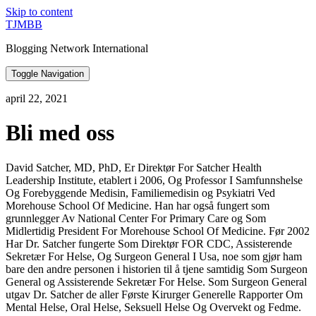
Skip to content
TJMBB
Blogging Network International
Toggle Navigation
april 22, 2021
Bli med oss
David Satcher, MD, PhD, Er Direktør For Satcher Health
Leadership Institute, etablert i 2006, Og Professor I Samfunnshelse
Og Forebyggende Medisin, Familiemedisin og Psykiatri Ved
Morehouse School Of Medicine. Han har også fungert som
grunnlegger Av National Center For Primary Care og Som
Midlertidig President For Morehouse School Of Medicine. Før 2002
Har Dr. Satcher fungerte Som Direktør FOR CDC, Assisterende
Sekretær For Helse, Og Surgeon General I Usa, noe som gjør ham
bare den andre personen i historien til å tjene samtidig Som Surgeon
General og Assisterende Sekretær For Helse. Som Surgeon General
utgav Dr. Satcher de aller Første Kirurger Generelle Rapporter Om
Mental Helse, Oral Helse, Seksuell Helse Og Overvekt og Fedme.