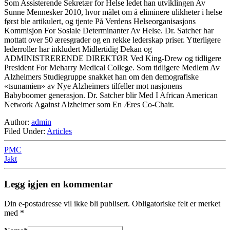
Som Assisterende Sekretær for Helse ledet han utviklingen Av
Sunne Mennesker 2010, hvor målet om å eliminere ulikheter i helse
først ble artikulert, og tjente På Verdens Helseorganisasjons
Kommisjon For Sosiale Determinanter Av Helse. Dr. Satcher har
mottatt over 50 æresgrader og en rekke lederskap priser. Ytterligere
lederroller har inkludert Midlertidig Dekan og
ADMINISTRERENDE DIREKTØR Ved King-Drew og tidligere
President For Meharry Medical College. Som tidligere Medlem Av
Alzheimers Studiegruppe snakket han om den demografiske
«tsunamien» av Nye Alzheimers tilfeller mot nasjonens
Babyboomer generasjon. Dr. Satcher blir Med I African American
Network Against Alzheimer som En Æres Co-Chair.
Author:
admin
Filed Under:
Articles
PMC
Jakt
Legg igjen en kommentar
Din e-postadresse vil ikke bli publisert.
Obligatoriske felt er merket
med
*