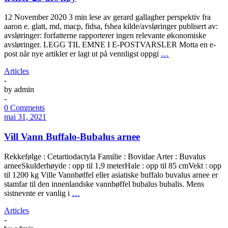
12 November 2020 3 min lese av gerard gallagher perspektiv fra
aaron e. glatt, md, macp, fidsa, fshea kilde/avsløringer publisert av:
avsløringer: forfatterne rapporterer ingen relevante økonomiske
avsløringer. LEGG TIL EMNE I E-POSTVARSLER Motta en e-
post når nye artikler er lagt ut på vennligst oppgi
…
Articles
-
by
admin
-
0 Comments
mai 31, 2021
Vill Vann Buffalo-Bubalus arnee
Rekkefølge : Cetartiodactyla Familie : Bovidae Arter : Buvalus
arneeSkulderhøyde : opp til 1,9 meterHale : opp til 85 cmVekt : opp
til 1200 kg Ville Vannbøffel eller asiatiske buffalo buvalus arnee er
stamfar til den innenlandske vannbøffel bubalus bubalis. Mens
sistnevnte er vanlig i
…
Articles
-