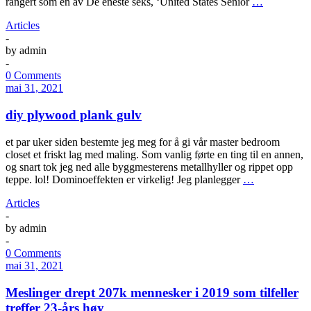
rangert som en av De eneste seks, ‘United States Senior
…
Articles
-
by
admin
-
0 Comments
mai 31, 2021
diy plywood plank gulv
et par uker siden bestemte jeg meg for å gi vår master bedroom
closet et friskt lag med maling. Som vanlig førte en ting til en annen,
og snart tok jeg ned alle byggmesterens metallhyller og rippet opp
teppe. lol! Dominoeffekten er virkelig! Jeg planlegger
…
Articles
-
by
admin
-
0 Comments
mai 31, 2021
Meslinger drept 207k mennesker i 2019 som tilfeller
treffer 23-års høy