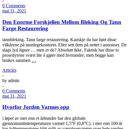
-
0 Comments
mai 31, 2021
Den Enorme Forskjellen Mellom Bleking Og Tann
Farge Restaurering
tannbleking. Tann farge restaurering. Kanskje du har hørt disse
vilkårene på tannlegekontoret. Eller sett dem på nettet i annonser. De
slags lyd ligner … men er de? Absolutt ikke. Faktisk har disse to
prosedyrene svært lite å gjøre med hverandre, men begge kan
brukes sammen
…
Articles
-
by
admin
-
0 Comments
mai 31, 2021
Hvorfor Jorden Varmes opp
i løpet av mer enn et århundre har den globale
gjennomsnittstemperaturen varmet 1,5°F (0,8°C). i mer enn 100 år
har lufttemperaturen blitt målt av værobservatører over hele verden.