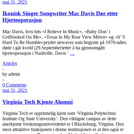
mai 31, 2021
Ikonisk Singer Songwriter Mac Davis Dør etter
Hjerteoperasjon
Mac Davis, hvis hits «I Believe In Music», «Baby Don’ t
GetHooked On Me», «Texas In My Rear View Mirror» og «It’ S
Hard To Be Humble»prydet airwaves som begynte på 1970-tallet,
døde i går kveld (29.September)etter å ha gjennomgått
hjerteoperasjon i Nashville. Davis ‘
…
Articles
-
by
admin
-
0 Comments
mai 31, 2021
Virginia Tech Kjente Alumni
Virginia Tech er opprinnelig kjent som ‘Virginia Polytechnic
Institute Og State University’. Den viktigste campus av dette
anerkjente forskningsuniversitetet er I Blacksburg, Virginia. Den
mest attraktive funksjonen i denne institusjonen er at den også er