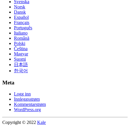
Svenska
Norsk
Dansk
Español
Français
Português
Italiano
Română
Polski
Čeština
Magyar
Suomi
日本語
한국어
Meta
Logg inn
Innleggsstrøm
Kommentarstrøm
WordPress.org
Copyright © 2022
Kale