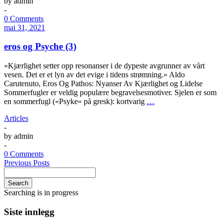
by
admin
-
0 Comments
mai 31, 2021
eros og Psyche (3)
«Kjærlighet setter opp resonanser i de dypeste avgrunner av vårt
vesen. Det er et lyn av det evige i tidens strømning.» Aldo
Carutenuto, Eros Og Pathos: Nyanser Av Kjærlighet og Lidelse
Sommerfugler er veldig populære begravelsesmotiver. Sjelen er som
en sommerfugl («Psyke» på gresk): kortvarig
…
Articles
-
by
admin
-
0 Comments
Previous Posts
Search
Searching is in progress
Siste innlegg