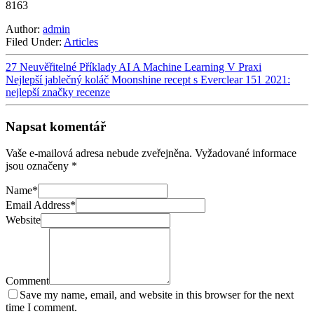
8163
Author:
admin
Filed Under:
Articles
27 Neuvěřitelné Příklady AI A Machine Learning V Praxi
Nejlepší jablečný koláč Moonshine recept s Everclear 151 2021:
nejlepší značky recenze
Napsat komentář
Vaše e-mailová adresa nebude zveřejněna.
Vyžadované informace
jsou označeny
*
Name
*
Email Address
*
Website
Comment
Save my name, email, and website in this browser for the next
time I comment.