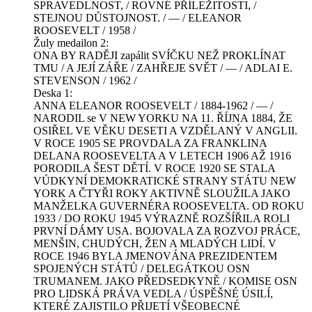
SPRAVEDLNOST, / ROVNÉ PŘÍLEŽITOSTI, /
STEJNOU DŮSTOJNOST. / — / ELEANOR
ROOSEVELT / 1958 /
Žuly medailon 2:
ONA BY RADĚJI zapálit SVÍČKU NEŽ PROKLÍNAT
TMU / A JEJÍ ZÁŘE / ZAHŘEJE SVĚT / — / ADLAI E.
STEVENSON / 1962 /
Deska 1:
ANNA ELEANOR ROOSEVELT / 1884-1962 / — /
NARODIL se V NEW YORKU NA 11. ŘÍJNA 1884, ŽE
OSIŘEL VE VĚKU DESETI A VZDĚLANÝ V ANGLII.
V ROCE 1905 SE PROVDALA ZA FRANKLINA
DELANA ROOSEVELTA A V LETECH 1906 AŽ 1916
PORODILA ŠEST DĚTÍ. V ROCE 1920 SE STALA
VŮDKYNÍ DEMOKRATICKÉ STRANY STÁTU NEW
YORK A ČTYŘI ROKY AKTIVNĚ SLOUŽILA JAKO
MANŽELKA GUVERNÉRA ROOSEVELTA. OD ROKU
1933 / DO ROKU 1945 VÝRAZNĚ ROZŠÍŘILA ROLI
PRVNÍ DÁMY USA. BOJOVALA ZA ROZVOJ PRÁCE,
MENŠIN, CHUDÝCH, ŽEN A MLADÝCH LIDÍ. V
ROCE 1946 BYLA JMENOVÁNA PREZIDENTEM
SPOJENÝCH STÁTŮ / DELEGÁTKOU OSN
TRUMANEM. JAKO PŘEDSEDKYNĚ / KOMISE OSN
PRO LIDSKÁ PRÁVA VEDLA / ÚSPĚŠNÉ ÚSILÍ,
KTERÉ ZAJISTILO PŘIJETÍ VŠEOBECNÉ