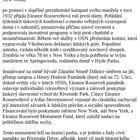
po pomoci v úspěšné prezidentské kampani svého manžela v roce
1932 přijala Eleanor Rooseveltová roli první dámy. Pořádání
týdenních tiskových konferencí a mnoho veřejných vystoupení
doma i v zahraničí, prosazovala příčinu rasové rovnosti a
podporovala inovativní programy v boji proti chudobě a
nezaměstnanosti. Během své služby v OSN předsedala komisi, která
vypracovala Všeobecnou deklaraci lidských práv. Populární
autorka, vydala několik knih i syndikovaný novinový sloupek.
Zemřela ve věku 78 let v New Yorku a byla pohřbena se svým
manželem ve Springwoodu, rodinném domě v Hyde Parku.
Instalované na místě bývalé Západní Straně Dálnice směrem na jih,
přístup rampou a Henry Hudson Památník (který stál na 72. Ulici,
dokud svrhly vůz v letech 1950), Eleanor Roosevelt památník
oslavuje individuální celosvětový význam a zároveň poskytuje
laskavý slavnostní vchod do Riverside Park. Citace Eleanor
Rooseveltové a Adlai Stevensonové vepsané do chodníku zachycují
její intenzivní závazek k lidským právům a sociální spravedlnosti.
Financování bylo poskytnuto městem New York, stát New York, a
Eleanor Roosevelt Monument Fund, který založil nadaci na
průběžnou údržbu sochy.
Tento monument leží na hranici parku, a je jedním z řady civic
památky po Riverside Drive, několik, které ctí osob historického