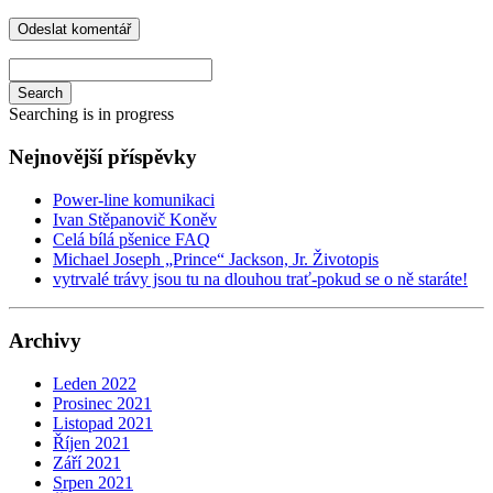
Search
Searching is in progress
Nejnovější příspěvky
Power-line komunikaci
Ivan Stěpanovič Koněv
Celá bílá pšenice FAQ
Michael Joseph „Prince“ Jackson, Jr. Životopis
vytrvalé trávy jsou tu na dlouhou trať-pokud se o ně staráte!
Archivy
Leden 2022
Prosinec 2021
Listopad 2021
Říjen 2021
Září 2021
Srpen 2021