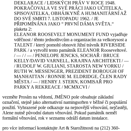
DEKLARACE / LIDSKÝCH PRÁV V ROCE 1948.
POKRAČOVALA VE SVÉ PRÁCI JAKO UČITELKA,
SPISOVATELKA, OBHÁJKYNĚ A HUMANITÁRNÍ AŽ
DO SVÉ SMRTI 7. LISTOPADU 1962. / JE
PŘIPOMÍNÁNA JAKO “ PRVNÍ DÁMA SVĚTA.“
plaketa 2:
ELEANOR ROOSEVELT MONUMENT FUND vyjadřuje
vděčnost / těmto jednotlivcům a organizacím za velkorysost a
TALENT / který pomohl obnovit Jižní trávník RIVERSIDE
PARK / a vytvořil tento památník ELEANOR Rooseveltové.
/ — / / — / PENELOPE JENCKS, SOCHAŘ / BRUCE
KELLY/DAVID VARNELL, KRAJINA ARCHITEKTI / —
/ RUDOLF W. GIULIANI, STAROSTA NEW YORKU /
RUTH W. MESSENGER, PREZIDENT BOROUGH OF
MANHATTAN / RONNIE M. ELDRIDGE, ČLEN RADY
MĚSTA / — / HENRY J. STERN, KOMISAŘ PRO
PARKY A REKREACE / MCMXCVI /
vezměte Prosím na vědomí, JMÉNO pole obsahuje základní
označení, stejně jako alternativní namingsoften v běžné či populární
použití. Vyhrazené pole odkazuje na nejnovější věnování, nejčastěji,
Alene nutně původní datum věnování. Pokud památník neměl
formální věnování, rok v seznamu odráží datum instalace.
pro více informací kontaktujte Art & Starožitnosti na (212) 360-