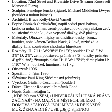
Location: 72nd Street and Riverside Drive (Eleanor Roosevelt
Memorial Plaza)
Sculptor: Penelope Jencks (figure); Michael Middleton Dwyer
(boulder a nohou kámen)
Architekt: Bruce Kelly/David Varnell
Popis: Obrázek (hrdinského) napůl sedící proti balvan,
kruhová noha, kámen, země podstavci obklopený nízkou zeď,
soustředné chodníku, dva vepsané dlažby, dvě plakety
Materiály: Obrázek, nápisy na dlaždice, desky–bronz;
boulder, noha kámen-Belfast black, žulové, nízké zdi a
dlažby-žula; soustředné chodníku-bluestone
Rozměry: H: 7’11“ W:2’8½“ D: 1’3″; boulder H: 4’1″ W:
3’9″ D: 2’9″; zemi podstavec, průměr 37’6″; dlažby průměru
4′ (přibližné); životopis plaku H: 1′ W: 1’5½“; dárce plaku H:
1’10“ W: 3′; obrázek hmotnost: 721 kg
Obsazení: 1996
Speciální: 5. října 1996
Slévárna: Paul King Slévárenství (obrázek)
Výrobce: Giuliano Cecchirelli (boulder)
Dárce: Eleanor Roosevelt Památník Fondu
Nápis: Žula medailon 1:
, KDE PO tom VŠEM, / UNIVERZÁLNÍ LIDSKÁ PRÁVA
ZAČÍNAJÍ? / NA MALÝCH MÍSTECH, BLÍZKO
DOMOVA / TAKOVÁ JSOU MÍSTA / KDE KAŽDÝ
MUŽ, ŽENA A DÍTĚ / USILUJE O STEJNOU