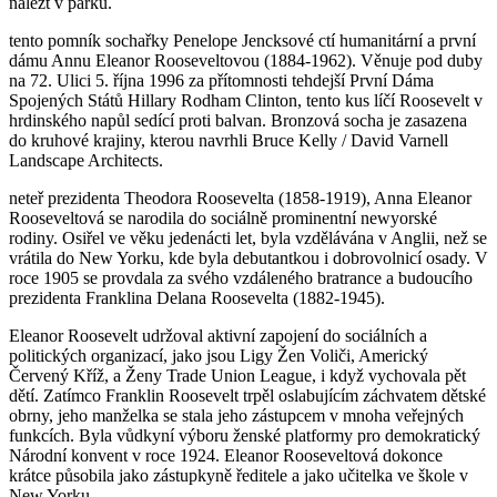
nalézt v parku.
tento pomník sochařky Penelope Jencksové ctí humanitární a první
dámu Annu Eleanor Rooseveltovou (1884-1962). Věnuje pod duby
na 72. Ulici 5. října 1996 za přítomnosti tehdejší První Dáma
Spojených Států Hillary Rodham Clinton, tento kus líčí Roosevelt v
hrdinského napůl sedící proti balvan. Bronzová socha je zasazena
do kruhové krajiny, kterou navrhli Bruce Kelly / David Varnell
Landscape Architects.
neteř prezidenta Theodora Roosevelta (1858-1919), Anna Eleanor
Rooseveltová se narodila do sociálně prominentní newyorské
rodiny. Osiřel ve věku jedenácti let, byla vzdělávána v Anglii, než se
vrátila do New Yorku, kde byla debutantkou i dobrovolnicí osady. V
roce 1905 se provdala za svého vzdáleného bratrance a budoucího
prezidenta Franklina Delana Roosevelta (1882-1945).
Eleanor Roosevelt udržoval aktivní zapojení do sociálních a
politických organizací, jako jsou Ligy Žen Voliči, Americký
Červený Kříž, a Ženy Trade Union League, i když vychovala pět
dětí. Zatímco Franklin Roosevelt trpěl oslabujícím záchvatem dětské
obrny, jeho manželka se stala jeho zástupcem v mnoha veřejných
funkcích. Byla vůdkyní výboru ženské platformy pro demokratický
Národní konvent v roce 1924. Eleanor Rooseveltová dokonce
krátce působila jako zástupkyně ředitele a jako učitelka ve škole v
New Yorku.