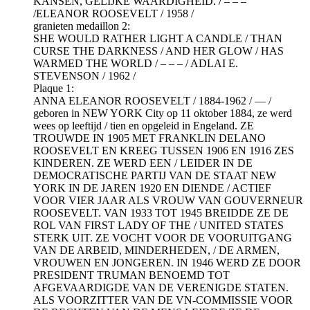
KANSEN, GELIJKE WAARDIGHEID. / – – –
/ELEANOR ROOSEVELT / 1958 /
granieten medaillon 2:
SHE WOULD RATHER LIGHT A CANDLE / THAN
CURSE THE DARKNESS / AND HER GLOW / HAS
WARMED THE WORLD / – – – / ADLAI E.
STEVENSON / 1962 /
Plaque 1:
ANNA ELEANOR ROOSEVELT / 1884-1962 / — /
geboren in NEW YORK City op 11 oktober 1884, ze werd
wees op leeftijd / tien en opgeleid in Engeland. ZE
TROUWDE IN 1905 MET FRANKLIN DELANO
ROOSEVELT EN KREEG TUSSEN 1906 EN 1916 ZES
KINDEREN. ZE WERD EEN / LEIDER IN DE
DEMOCRATISCHE PARTIJ VAN DE STAAT NEW
YORK IN DE JAREN 1920 EN DIENDE / ACTIEF
VOOR VIER JAAR ALS VROUW VAN GOUVERNEUR
ROOSEVELT. VAN 1933 TOT 1945 BREIDDE ZE DE
ROL VAN FIRST LADY OF THE / UNITED STATES
STERK UIT. ZE VOCHT VOOR DE VOORUITGANG
VAN DE ARBEID, MINDERHEDEN, / DE ARMEN,
VROUWEN EN JONGEREN. IN 1946 WERD ZE DOOR
PRESIDENT TRUMAN BENOEMD TOT
AFGEVAARDIGDE VAN DE VERENIGDE STATEN.
ALS VOORZITTER VAN DE VN-COMMISSIE VOOR