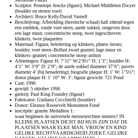
Sculptor: Penelope Jencks (figure); Michael Middleton Dwyer
(boulder en stenen voet)
Architect: Bruce Kelly/David Varnell
Beschrijving: Afbeelding (heroïsche schaal) half zittend tegen
een rotsblok, ronde voet steen, aarde sokkel, omgeven door
een lage muur, concentrische stoep, twee ingeschreven
klinkers, twee plaquettes
Materiaal: Figuur, belettering op klinkers, platen–brons;
boulder, voet steen–Belfast zwart graniet; lage muur en
klinkers–graniet; concentrische stoep–arduin
Afmetingen: Figuur H: 7’11” W:2’8½” D: 1’3″; boulder H:
4’1″ W: 3’9″ D: 2’9″; de aarde sokkel diameter 37’6″; pavers
diameter 4′ (bij benadering); biografie plaque H: 1′ W: 1’5½”;
donor plaque H: 1′ 10″ W: 3′; figuur gewicht: 721 Pond
Cast: 1996
gewijd: 5 oktober 1996
gieterij: Paul King Foundry (figuur)
Fabricator: Giuliano Cecchirelli (boulder)
Donor: Eleanor Roosevelt Monument Fund
inscriptie: granite Medallion 1:
waar beginnen de universele mensenrechten immers? IN
KLEINE PLAATSEN DICHT BIJ HUIS ZIJN DAT DE
PLAATSEN WAAR ELKE MAN, VROUW EN KIND
GELIJKE RECHTVAARDIGHEID ZOEKT, GELIJKE