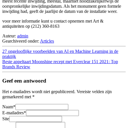
meest recente inwijding, meestal, maarniet noodzakelijkerwijs de
oorspronkelijke inwijdingsdatum. Als het monument geen formele
inwijding had, geeft de jaarlijst de datum van de installatie weer.
voor meer informatie kunt u contact opnemen met Art &
antiquiteiten op (212) 360-8163
Auteur:
admin
Gearchiveerd onder:
Articles
27 ongelooflijke voorbeelden van AI en Machine Learning in de
praktijk
Beste appeltaart Moonshine recept met Everclear 151 2021: Top
Brands Review
Geef een antwoord
Het e-mailadres wordt niet gepubliceerd.
Vereiste velden zijn
gemarkeerd met
*
Naam
*
E-mailadres
*
Site