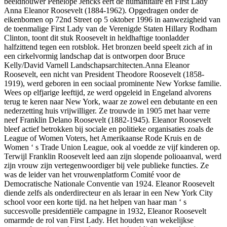
beeldhouwer Penelope Jencks eert de humanitaire en First Lady
Anna Eleanor Roosevelt (1884-1962). Opgedragen onder de
eikenbomen op 72nd Street op 5 oktober 1996 in aanwezigheid van
de toenmalige First Lady van de Verenigde Staten Hillary Rodham
Clinton, toont dit stuk Roosevelt in heldhaftige toonladder
halfzittend tegen een rotsblok. Het bronzen beeld speelt zich af in
een cirkelvormig landschap dat is ontworpen door Bruce
Kelly/David Varnell Landschapsarchitecten.Anna Eleanor
Roosevelt, een nicht van President Theodore Roosevelt (1858-
1919), werd geboren in een sociaal prominente New Yorkse familie.
Wees op elfjarige leeftijd, ze werd opgeleid in Engeland alvorens
terug te keren naar New York, waar ze zowel een debutante en een
nederzetting huis vrijwilliger. Ze trouwde in 1905 met haar verre
neef Franklin Delano Roosevelt (1882-1945). Eleanor Roosevelt
bleef actief betrokken bij sociale en politieke organisaties zoals de
League of Women Voters, het Amerikaanse Rode Kruis en de
Women ‘ s Trade Union League, ook al voedde ze vijf kinderen op.
Terwijl Franklin Roosevelt leed aan zijn slopende polioaanval, werd
zijn vrouw zijn vertegenwoordiger bij vele publieke functies. Ze
was de leider van het vrouwenplatform Comité voor de
Democratische Nationale Conventie van 1924. Eleanor Roosevelt
diende zelfs als onderdirecteur en als leraar in een New York City
school voor een korte tijd. na het helpen van haar man ‘ s
succesvolle presidentiële campagne in 1932, Eleanor Roosevelt
omarmde de rol van First Lady. Het houden van wekelijkse