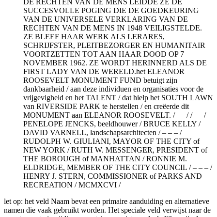
DE RECHTEN VAN DE MENS LEIDDE ZE DE
SUCCESVOLLE POGING DIE DE GOEDKEURING
VAN DE UNIVERSELE VERKLARING VAN DE
RECHTEN VAN DE MENS IN 1948 VEILIGSTELDE.
ZE BLEEF HAAR WERK ALS LERARES,
SCHRIJFSTER, PLEITBEZORGER EN HUMANITAIR
VOORTZETTEN TOT AAN HAAR DOOD OP 7
NOVEMBER 1962. ZE WORDT HERINNERD ALS DE
FIRST LADY VAN DE WERELD.het ELEANOR
ROOSEVELT MONUMENT FUND betuigt zijn
dankbaarheid / aan deze individuen en organisaties voor de
vrijgevigheid en het TALENT / dat hielp het SOUTH LAWN
van RIVERSIDE PARK te herstellen / en creëerde dit
MONUMENT aan ELEANOR ROOSEVELT. / — / / — /
PENELOPE JENCKS, beeldhouwer / BRUCE KELLY /
DAVID VARNELL, landschapsarchitecten / – – – /
RUDOLPH W. GIULIANI, MAYOR OF THE CITY of
NEW YORK / RUTH W. MESSENGER, PRESIDENT of
THE BOROUGH of MANHATTAN / RONNIE M.
ELDRIDGE, MEMBER OF THE CITY COUNCIL / – – – /
HENRY J. STERN, COMMISSIONER of PARKS AND
RECREATION / MCMXCVI /
let op: het veld Naam bevat een primaire aanduiding en alternatieve
namen die vaak gebruikt worden. Het speciale veld verwijst naar de