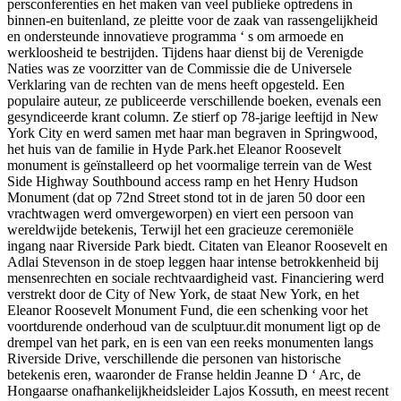
persconferenties en het maken van veel publieke optredens in
binnen-en buitenland, ze pleitte voor de zaak van rassengelijkheid
en ondersteunde innovatieve programma ‘ s om armoede en
werkloosheid te bestrijden. Tijdens haar dienst bij de Verenigde
Naties was ze voorzitter van de Commissie die de Universele
Verklaring van de rechten van de mens heeft opgesteld. Een
populaire auteur, ze publiceerde verschillende boeken, evenals een
gesyndiceerde krant column. Ze stierf op 78-jarige leeftijd in New
York City en werd samen met haar man begraven in Springwood,
het huis van de familie in Hyde Park.het Eleanor Roosevelt
monument is geïnstalleerd op het voormalige terrein van de West
Side Highway Southbound access ramp en het Henry Hudson
Monument (dat op 72nd Street stond tot in de jaren 50 door een
vrachtwagen werd omvergeworpen) en viert een persoon van
wereldwijde betekenis, Terwijl het een gracieuze ceremoniële
ingang naar Riverside Park biedt. Citaten van Eleanor Roosevelt en
Adlai Stevenson in de stoep leggen haar intense betrokkenheid bij
mensenrechten en sociale rechtvaardigheid vast. Financiering werd
verstrekt door de City of New York, de staat New York, en het
Eleanor Roosevelt Monument Fund, die een schenking voor het
voortdurende onderhoud van de sculptuur.dit monument ligt op de
drempel van het park, en is een van een reeks monumenten langs
Riverside Drive, verschillende die personen van historische
betekenis eren, waaronder de Franse heldin Jeanne D ‘ Arc, de
Hongaarse onafhankelijkheidsleider Lajos Kossuth, en meest recent