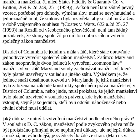
manžel a manželka. (United States Fidelity & Guaranty Co. v.
Britton, 269 F. 2d 249, 251 (1959)) „Ačkoli není tam žádný pevný
vzorec, potřebné pro dohody, výměna slov, musí se nevyhnutelně a
jednoznačně impl, že smlouva byla uzavřela, aby se stal muž a žena
v době vzájemného souhlasu.“(Coates v. Watts, 622 a.2d 25, 27
(1993)) na Rozdíl od všeobecného přesvědčení, není tam žádný
požadavek, že strany spolu žít po určitou dobu s cílem vytvořit
společný zákon manželství.
District of Columbia je jedním z mála států, které stále opravňuje
jednotlivce vytvořit společný zákon manželství. Zatímco Maryland
zákon neopravňuje dvou jedinců k vytvoření „common law“
manželství ve státě Maryland soudy zachovávat manželství, které
byly platně uzavřeny v souladu s jiného státu. Výsledkem je, že
jedinec snaží dosáhnout rozvodu v Marylandu, jejichž manželství
byla založena na základě konstrukty společném práva manželství, v
District of Columbia, nebo jinde, musí prokázat, že jejich manželství
bylo platně uzavřené v souladu s právem, kde bylo manželství
vstoupil, stejně jako jedinci, kteří byli oddáni náboženské nebo
civilní obřad musí udělat.
jaký důkaz je nutný k vytvoření manželství podle obecného práva?
V souladu s D. C. zákon, manželství podle zvykového práva může
být prokázáno přímými nebo nepřímými důkazy, ale nejlepší důkaz
a možná, nejvýhodnější, je svědectví každé ze stran. (Marcus v.