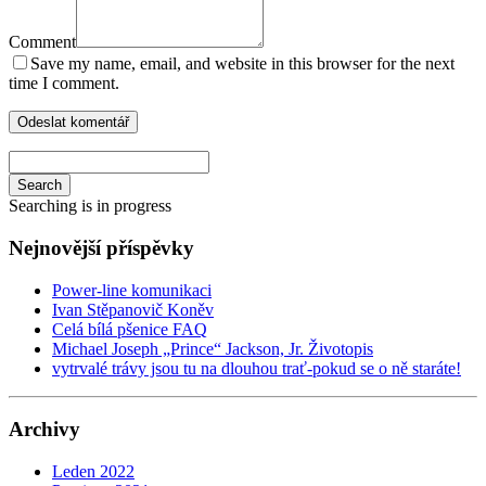
Comment
Save my name, email, and website in this browser for the next
time I comment.
Search
Searching is in progress
Nejnovější příspěvky
Power-line komunikaci
Ivan Stěpanovič Koněv
Celá bílá pšenice FAQ
Michael Joseph „Prince“ Jackson, Jr. Životopis
vytrvalé trávy jsou tu na dlouhou trať-pokud se o ně staráte!
Archivy
Leden 2022