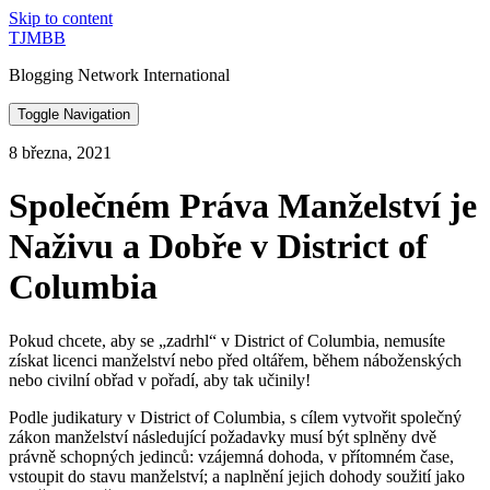
Skip to content
TJMBB
Blogging Network International
Toggle Navigation
8 března, 2021
Společném Práva Manželství je
Naživu a Dobře v District of
Columbia
Pokud chcete, aby se „zadrhl“ v District of Columbia, nemusíte
získat licenci manželství nebo před oltářem, během náboženských
nebo civilní obřad v pořadí, aby tak učinily!
Podle judikatury v District of Columbia, s cílem vytvořit společný
zákon manželství následující požadavky musí být splněny dvě
právně schopných jedinců: vzájemná dohoda, v přítomném čase,
vstoupit do stavu manželství; a naplnění jejich dohody soužití jako