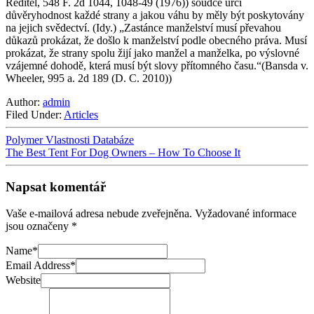
Ředitel, 548 F. 2d 1044, 1048-49 (1976)) soudce určí
důvěryhodnost každé strany a jakou váhu by měly být poskytovány
na jejich svědectví. (Idy.) „Zastánce manželství musí převahou
důkazů prokázat, že došlo k manželství podle obecného práva. Musí
prokázat, že strany spolu žijí jako manžel a manželka, po výslovné
vzájemné dohodě, která musí být slovy přítomného času.“(Bansda v.
Wheeler, 995 a. 2d 189 (D. C. 2010))
Author:
admin
Filed Under:
Articles
Polymer Vlastnosti Databáze
The Best Tent For Dog Owners – How To Choose It
Napsat komentář
Vaše e-mailová adresa nebude zveřejněna.
Vyžadované informace
jsou označeny
*
Name
*
Email Address
*
Website