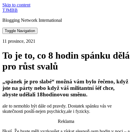
Skip to content
TJMBB
Blogging Network International
Toggle Navigation
11 prosince, 2021
To je to, co 8 hodin spánku dělá
pro růst svalů
„spánek je pro slabé“ možná vám bylo řečeno, když
jste na párty nebo když váš militantní šéf chce,
abyste udělali 18hodinovou směnu.
ale to nemohlo být dále od pravdy. Dostatek spánku vás ve
skutečnosti posílí-nejen psychicky,ale i fyzicky.
Reklama
říkají, Že byste měli vyzkoušet a získat alespoň osm hodin v noci – a