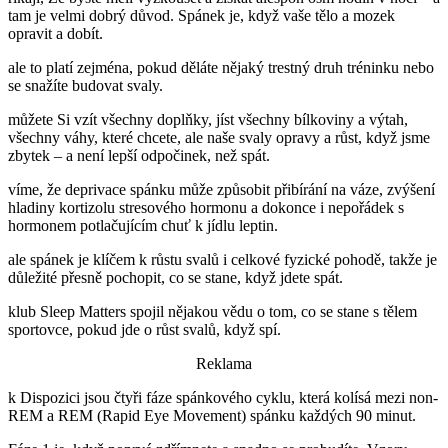
tam je velmi dobrý důvod. Spánek je, když vaše tělo a mozek
opravit a dobít.
ale to platí zejména, pokud děláte nějaký trestný druh tréninku nebo
se snažíte budovat svaly.
můžete Si vzít všechny doplňky, jíst všechny bílkoviny a výtah,
všechny váhy, které chcete, ale naše svaly opravy a růst, když jsme
zbytek – a není lepší odpočinek, než spát.
víme, že deprivace spánku může způsobit přibírání na váze, zvýšení
hladiny kortizolu stresového hormonu a dokonce i nepořádek s
hormonem potlačujícím chuť k jídlu leptin.
ale spánek je klíčem k růstu svalů i celkové fyzické pohodě, takže je
důležité přesně pochopit, co se stane, když jdete spát.
klub Sleep Matters spojil nějakou vědu o tom, co se stane s tělem
sportovce, pokud jde o růst svalů, když spí.
Reklama
k Dispozici jsou čtyři fáze spánkového cyklu, která kolísá mezi non-
REM a REM (Rapid Eye Movement) spánku každých 90 minut.