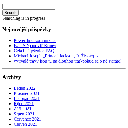
Search
Searching is in progress
Nejnovější příspěvky
Power-line komunikaci
Ivan Stěpanovič Koněv
Celá bílá pšenice FAQ
Michael Joseph „Prince“ Jackson, Jr. Životopis
vytrvalé trávy jsou tu na dlouhou trať-pokud se o ně staráte!
Archivy
Leden 2022
Prosinec 2021
Listopad 2021
Říjen 2021
Září 2021
Srpen 2021
Červenec 2021
Červen 2021