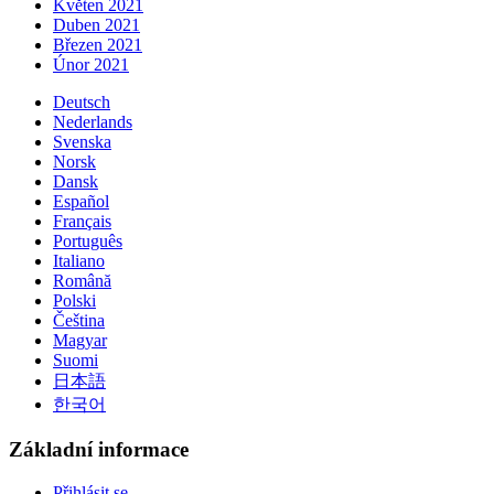
Květen 2021
Duben 2021
Březen 2021
Únor 2021
Deutsch
Nederlands
Svenska
Norsk
Dansk
Español
Français
Português
Italiano
Română
Polski
Čeština
Magyar
Suomi
日本語
한국어
Základní informace
Přihlásit se