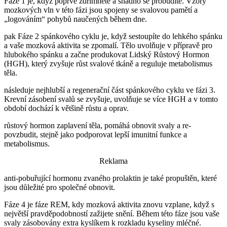
Fáze 1 je, když poprvé zdřímnete a snadno se probudíte. Vzory
mozkových vln v této fázi jsou spojeny se svalovou pamětí a
„logováním“ pohybů naučených během dne.
pak Fáze 2 spánkového cyklu je, když sestoupíte do lehkého spánku
a vaše mozková aktivita se zpomalí. Tělo uvolňuje v přípravě pro
hlubokého spánku a začne produkovat Lidský Růstový Hormon
(HGH), který zvyšuje růst svalové tkáně a reguluje metabolismus
těla.
následuje nejhlubší a regenerační část spánkového cyklu ve fázi 3.
Krevní zásobení svalů se zvyšuje, uvolňuje se více HGH a v tomto
období dochází k většině růstu a oprav.
růstový hormon zaplavení těla, pomáhá obnovit svaly a re-
povzbudit, stejně jako podporovat lepší imunitní funkce a
metabolismus.
Reklama
anti-pobuřující hormonu zvaného prolaktin je také propuštěn, které
jsou důležité pro společné obnovit.
Fáze 4 je fáze REM, kdy mozková aktivita znovu vzplane, když s
největší pravděpodobností zažijete snění. Během této fáze jsou vaše
svaly zásobovány extra kyslíkem k rozkladu kyseliny mléčné.