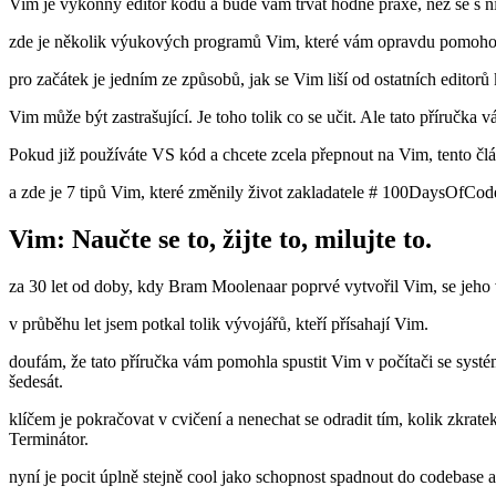
Vim je výkonný editor kódu a bude vám trvat hodně praxe, než se s ní
zde je několik výukových programů Vim, které vám opravdu pomohou 
pro začátek je jedním ze způsobů, jak se Vim liší od ostatních edito
Vim může být zastrašující. Je toho tolik co se učit. Ale tato příručka
Pokud již používáte VS kód a chcete zcela přepnout na Vim, tento člán
a zde je 7 tipů Vim, které změnily život zakladatele # 100DaysOfCode
Vim: Naučte se to, žijte to, milujte to.
za 30 let od doby, kdy Bram Moolenaar poprvé vytvořil Vim, se jeho vl
v průběhu let jsem potkal tolik vývojářů, kteří přísahají Vim.
doufám, že tato příručka vám pomohla spustit Vim v počítači se syst
šedesát.
klíčem je pokračovat v cvičení a nenechat se odradit tím, kolik zkra
Terminátor.
nyní je pocit úplně stejně cool jako schopnost spadnout do codebase 