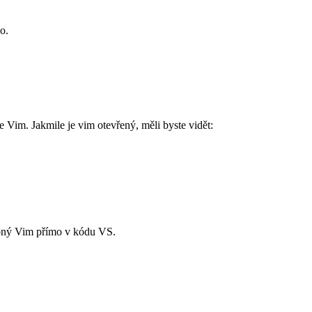
o.
ře Vim. Jakmile je vim otevřený, měli byste vidět:
obný Vim přímo v kódu VS.