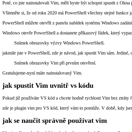
Poté, co jste nainstalovali Vim, měli byste být schopni spustit z Okna
Všimněte si, že od roku 2020 má PowerShell všechny stejné funkce
PowerShell můžete otevřít z panelu nabídek systému Windows zadání
Windows otevře PowerShell a dostanete příkazový řádek, který vypad
Snímek obrazovky výzvy Windows PowerShell.
jakmile jste v PowerShell, zde je návod, jak spustit Vim sám. Jediné, c
Snímek obrazovky Vim při prvním otevření.
Gratulujeme-nyní máte nainstalovaný Vim.
jak spustit Vim uvnitř vs kódu
Pokud již používáte VS kód a chcete hodně rychlosti Vim bez ztrát
zde je plugin vim pro VS kód, který vám to pomůže. V době, kdy jsem 
jak se naučit správně používat vim