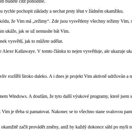
m budete cítit pohodlně.
rychle pochopit základy a nechat prsty létat v žádném okamžiku.
rů kódu, že Vim má „režimy“. Zde jsou vysvětleny všechny režimy Vim, s
 vám ukáže, jak se už nemusíte bát Vim.
ek vysvětlí, jak to můžete udělat.
 Alexe Kallawaye. V tomto článku to nejen vysvětluje, ale ukazuje uká
iv rozšířil široko daleko. A i dnes je projekt Vim aktivně udržován a ne
émem Windows. A doufám, že tyto další výukové programy, které jsem s 
tek Vim je třeba si pamatovat. Nakonec se to všechno stane svalovou pa
a okamžitě začít provádět změny, aniž by každý dokonce sáhl po myši ne