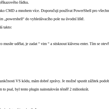
 příkazového řádku.
 jako CMD a mnohem více. Doporučuji používat PowerShell pro všechn
m „powershell“ do vyhledávacího pole na úvodní liště.
á takto:
o musíte udělat, je zadat “ vim “ a stisknout klávesu enter. Tím se otev
y funkčnosti VS kódu, mám dobré zprávy. Je možné spustit zážitek pod
to psal, byl tento plugin nainstalován téměř 2 milionkrát.