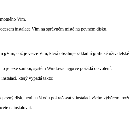
samotného Vim.
 procesem instalace Vim na správném místě na pevném disku.
 gVim, což je verze Vim, která obsahuje základní grafické uživatelské 
e to je .exe soubor, systém Windows nejprve požádá o svolení.
e instalací, který vypadá takto:
ý pevný disk, není na škodu pokračovat v instalaci všeho výběrem možn
hcete nainstalovat.