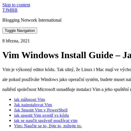
Skip to content
TJMBB
Blogging Network International
Toggle Navigation
8 března, 2021
Vim Windows Install Guide – Ja
Vim je výkonný editor kódu. Tak silný, že Linux i Mac mají ve výcho
ale pokud používáte Windows jako operační systém, budete muset na
naštěstí společnost Microsoft usnadňuje instalaci Vim a jeho spuštěn
jak stáhnout Vim
Jak nainstalovat Vim
Jak Spustit Vim v PowerShell
jak spustit Vim uvnitř vs kódu
jak se naučit správně používat vim
Vim: Naučte se to, žijte to, milujte to.