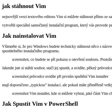
jak stáhnout Vim
nejnovější verzi textového editoru Vim si můžete stáhnout přímo ze 
vytvořili speciální samočinný instalační program, který vás provede
Jak nainstalovat Vim
Všimněte si, že pro Windows budete technicky stáhnout něco s názvem
spustitelného instalačního programu.
screenshot, co budete se při pokusu o otevření souboru. Protož
Jakmile jste si stáhli soubor, stačí jej spustit, a uvidíte, pěkný průvodc
screenshot průvodce uvidíte při prvním spuštění Vim installer
mají doporučeno „typickou“ instalaci. ale pokud máte přiměřeně velk
screenshot Vim installer, kde si můžete vybrat, jaké části Vim c
Jak Spustit Vim v PowerShell