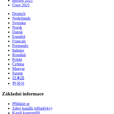
Březen 2021
Únor 2021
Deutsch
Nederlands
Svenska
Norsk
Dansk
Español
Français
Português
Italiano
Română
Polski
Čeština
Magyar
Suomi
日本語
한국어
Základní informace
Přihlásit se
Zdroj kanálů (příspěvky)
Kanál komentářů