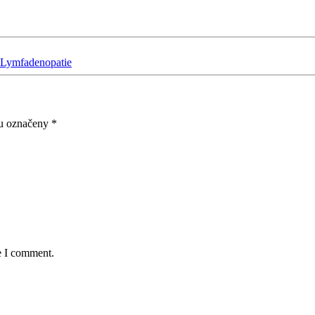
í Lymfadenopatie
ou označeny
*
e I comment.