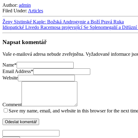
Author:
admin
Filed Under:
Articles
Ženy Sixtinské Kaple: Božská Androgynie a Boží Pravá Ruka
Idiopatické Livedo Racemosa projevující Se Splenomegalií a Difúzn
Napsat komentář
Vaše e-mailová adresa nebude zveřejněna.
Vyžadované informace js
Name
*
Email Address
*
Website
Comment
Save my name, email, and website in this browser for the next tim