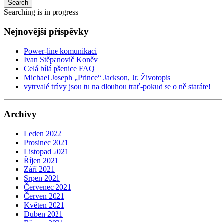
Search
Searching is in progress
Nejnovější příspěvky
Power-line komunikaci
Ivan Stěpanovič Koněv
Celá bílá pšenice FAQ
Michael Joseph „Prince“ Jackson, Jr. Životopis
vytrvalé trávy jsou tu na dlouhou trať-pokud se o ně staráte!
Archivy
Leden 2022
Prosinec 2021
Listopad 2021
Říjen 2021
Září 2021
Srpen 2021
Červenec 2021
Červen 2021
Květen 2021
Duben 2021