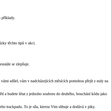
 příklady.
zky těchto tipů v akci.
ustále se zlepšuje.
vámi sdílel, vám v nadcházejících měsících pomohou přejít z nuly na
mětí a budete létat z jednoho souboru do druhého, bouchání kódu jako
bo trackpadu. To je síla, kterou Vim slibuje a dodává v piky.