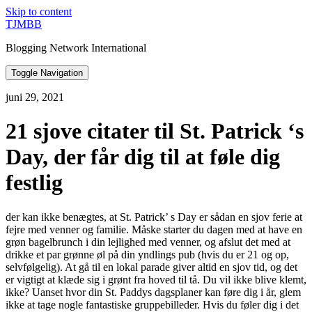
Skip to content
TJMBB
Blogging Network International
Toggle Navigation
juni 29, 2021
21 sjove citater til St. Patrick ‘s
Day, der får dig til at føle dig
festlig
der kan ikke benægtes, at St. Patrick’ s Day er sådan en sjov ferie at
fejre med venner og familie. Måske starter du dagen med at have en
grøn bagelbrunch i din lejlighed med venner, og afslut det med at
drikke et par grønne øl på din yndlings pub (hvis du er 21 og op,
selvfølgelig). At gå til en lokal parade giver altid en sjov tid, og det
er vigtigt at klæde sig i grønt fra hoved til tå. Du vil ikke blive klemt,
ikke? Uanset hvor din St. Paddys dagsplaner kan føre dig i år, glem
ikke at tage nogle fantastiske gruppebilleder. Hvis du føler dig i det