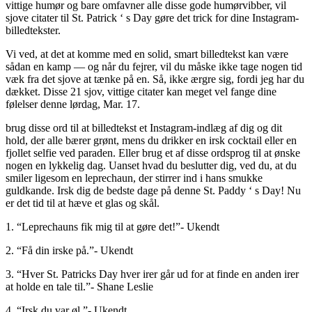
vittige humør og bare omfavner alle disse gode humørvibber, vil
sjove citater til St. Patrick ‘ s Day gøre det trick for dine Instagram-
billedtekster.
Vi ved, at det at komme med en solid, smart billedtekst kan være
sådan en kamp — og når du fejrer, vil du måske ikke tage nogen tid
væk fra det sjove at tænke på en. Så, ikke ærgre sig, fordi jeg har du
dækket. Disse 21 sjov, vittige citater kan meget vel fange dine
følelser denne lørdag, Mar. 17.
brug disse ord til at billedtekst et Instagram-indlæg af dig og dit
hold, der alle bærer grønt, mens du drikker en irsk cocktail eller en
fjollet selfie ved paraden. Eller brug et af disse ordsprog til at ønske
nogen en lykkelig dag. Uanset hvad du beslutter dig, ved du, at du
smiler ligesom en leprechaun, der stirrer ind i hans smukke
guldkande. Irsk dig de bedste dage på denne St. Paddy ‘ s Day! Nu
er det tid til at hæve et glas og skål.
1. “Leprechauns fik mig til at gøre det!”- Ukendt
2. “Få din irske på.”- Ukendt
3. “Hver St. Patricks Day hver irer går ud for at finde en anden irer
at holde en tale til.”- Shane Leslie
4. “Irsk du var øl.”- Ukendt