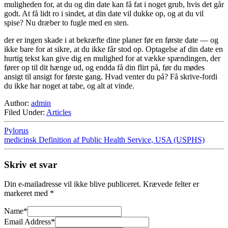
muligheden for, at du og din date kan få fat i noget grub, hvis det går
godt. At få lidt ro i sindet, at din date vil dukke op, og at du vil
spise? Nu dræber to fugle med en sten.
der er ingen skade i at bekræfte dine planer før en første date — og
ikke bare for at sikre, at du ikke får stod op. Optagelse af din date en
hurtig tekst kan give dig en mulighed for at vække spændingen, der
fører op til dit hænge ud, og endda få din flirt på, før du mødes
ansigt til ansigt for første gang. Hvad venter du på? Få skrive-fordi
du ikke har noget at tabe, og alt at vinde.
Author:
admin
Filed Under:
Articles
Pylorus
medicinsk Definition af Public Health Service, USA (USPHS)
Skriv et svar
Din e-mailadresse vil ikke blive publiceret.
Krævede felter er
markeret med
*
Name
*
Email Address
*