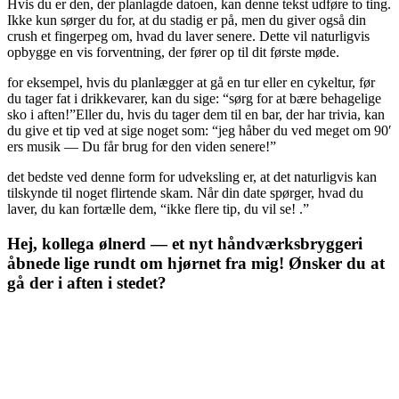
Hvis du er den, der planlagde datoen, kan denne tekst udføre to ting.
Ikke kun sørger du for, at du stadig er på, men du giver også din
crush et fingerpeg om, hvad du laver senere. Dette vil naturligvis
opbygge en vis forventning, der fører op til dit første møde.
for eksempel, hvis du planlægger at gå en tur eller en cykeltur, før
du tager fat i drikkevarer, kan du sige: “sørg for at bære behagelige
sko i aften!”Eller du, hvis du tager dem til en bar, der har trivia, kan
du give et tip ved at sige noget som: “jeg håber du ved meget om 90′
ers musik — Du får brug for den viden senere!”
det bedste ved denne form for udveksling er, at det naturligvis kan
tilskynde til noget flirtende skam. Når din date spørger, hvad du
laver, du kan fortælle dem, “ikke flere tip, du vil se! .”
Hej, kollega ølnerd — et nyt håndværksbryggeri
åbnede lige rundt om hjørnet fra mig! Ønsker du at
gå der i aften i stedet?