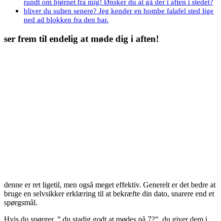
rundt om hjørnet fra mig! Ønsker du at gå der i aften i stedet?
bliver du sulten senere? Jeg kender en bombe falafel sted lige
ned ad blokken fra den bar.
ser frem til endelig at møde dig i aften!
denne er ret ligetil, men også meget effektiv. Generelt er det bedre at
bruge en selvsikker erklæring til at bekræfte din dato, snarere end et
spørgsmål.
Hvis du spørger, ” du stadig godt at mødes på 7?”, du giver dem i