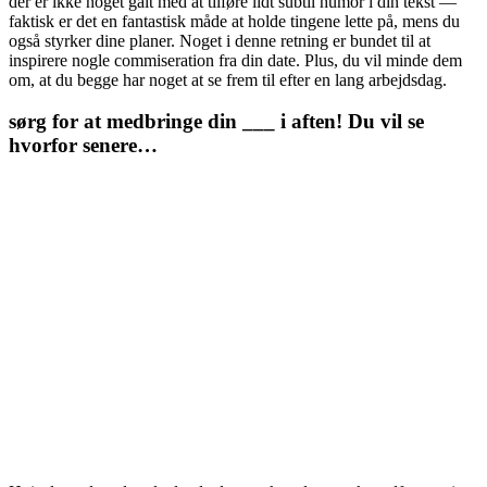
der er ikke noget galt med at tilføre lidt subtil humor i din tekst —
faktisk er det en fantastisk måde at holde tingene lette på, mens du
også styrker dine planer. Noget i denne retning er bundet til at
inspirere nogle commiseration fra din date. Plus, du vil minde dem
om, at du begge har noget at se frem til efter en lang arbejdsdag.
sørg for at medbringe din ___ i aften! Du vil se
hvorfor senere…