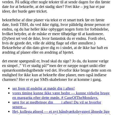
verden. På udkig efter nogle tekster til at sende dagen for din første
date for at bekræfte, at det stadig sker? Fret ikke – jeg har et par
ideer, der burde gøre tricket.
bekræftelse af dine planer via tekst er et smart træk før en første
date, fordi TBH, du ved ikke rigtig, hvor pålidelig denne person er
endnu, og du har heller ikke opbygget nogen form for forbindelse,
hvilket betyder, at de måske er mere tilbøjelige til at kautionere.
(Dybest set ved de ikke, hvor fantastisk du er endnu. Fordi obvi,
hvis de gjorde det, ville de aldrig flage ud eller annullere.)
Bekræftelse af din dato giver dig ro i sindet, at de ikke har haft en
ændring af planer eller en ændring af hjertet.
det eneste spørgsmål er, hvad skal du sige? Jo da, du kunne vælge
en simpel ,” Vi er stadig på?”men der er næppe noget unikt eller
opmærksomhedsgribende ved det. Hvorfor ikke bruge dette som en
mulighed for ikke kun at bekræfte dine planer, men også indlæse
charmen? Her er et par SMS-skabeloner for at komme i gang.
ser frem til endelig at møde dig i aften!
vores timing kunne ikke være bedre — kunne virkelig bruge
en margarita efter dette møde. # CaseOfTheMondays.
sørg for at medbringe din ___ i aften! Du vil se hvorfor
senere…
Hej, kollega ølnerd — et nyt håndværksbryggeri åbnede lige