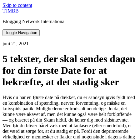
Skip to content
TJMBB
Blogging Network International
Toggle Navigation
juni 21, 2021
5 tekster, der skal sendes dagen
for din første Date for at
bekræfte, at det stadig sker
Hvis du har en første date på dækket, du er sandsynligvis fyldt med
en kombination af spænding, nerver, forventning, og måske en
knivspids panik. Mulighederne er trods alt uendelige. Jo da, det
kunne være akavet af, men det kunne også være helt forbløffende
— og baseret på din Skam hidtil, du læner dig mod sidstnævnte.
Men før du bliver båret væk med at fantasere (eller smertefuld), er
det værd at sørge for, at du stadig er på. Fordi den deprimerende
virkelighed er, mennesker er flakier end nogensinde i dagens dating