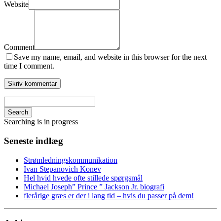
Website
Comment
Save my name, email, and website in this browser for the next
time I comment.
Search
Searching is in progress
Seneste indlæg
Strømledningskommunikation
Ivan Stepanovich Konev
Hel hvid hvede ofte stillede spørgsmål
Michael Joseph” Prince ” Jackson Jr. biografi
flerårige græs er der i lang tid – hvis du passer på dem!