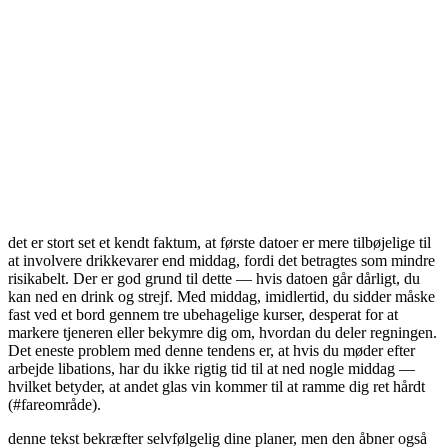
det er stort set et kendt faktum, at første datoer er mere tilbøjelige til
at involvere drikkevarer end middag, fordi det betragtes som mindre
risikabelt. Der er god grund til dette — hvis datoen går dårligt, du
kan ned en drink og strejf. Med middag, imidlertid, du sidder måske
fast ved et bord gennem tre ubehagelige kurser, desperat for at
markere tjeneren eller bekymre dig om, hvordan du deler regningen.
Det eneste problem med denne tendens er, at hvis du møder efter
arbejde libations, har du ikke rigtig tid til at ned nogle middag —
hvilket betyder, at andet glas vin kommer til at ramme dig ret hårdt
(#fareområde).
denne tekst bekræfter selvfølgelig dine planer, men den åbner også