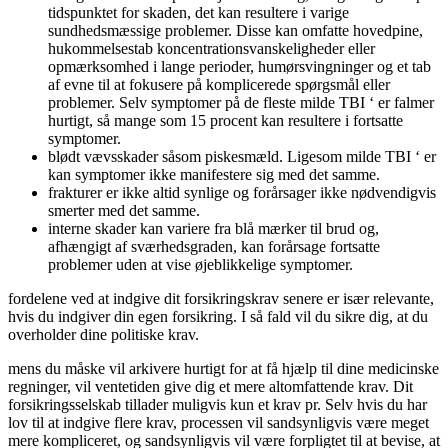
tidspunktet for skaden, det kan resultere i varige
sundhedsmæssige problemer. Disse kan omfatte hovedpine,
hukommelsestab koncentrationsvanskeligheder eller
opmærksomhed i lange perioder, humørsvingninger og et tab
af evne til at fokusere på komplicerede spørgsmål eller
problemer. Selv symptomer på de fleste milde TBI ‘ er falmer
hurtigt, så mange som 15 procent kan resultere i fortsatte
symptomer.
blødt vævsskader såsom piskesmæld. Ligesom milde TBI ‘ er
kan symptomer ikke manifestere sig med det samme.
frakturer er ikke altid synlige og forårsager ikke nødvendigvis
smerter med det samme.
interne skader kan variere fra blå mærker til brud og,
afhængigt af sværhedsgraden, kan forårsage fortsatte
problemer uden at vise øjeblikkelige symptomer.
fordelene ved at indgive dit forsikringskrav senere er især relevante,
hvis du indgiver din egen forsikring. I så fald vil du sikre dig, at du
overholder dine politiske krav.
mens du måske vil arkivere hurtigt for at få hjælp til dine medicinske
regninger, vil ventetiden give dig et mere altomfattende krav. Dit
forsikringsselskab tillader muligvis kun et krav pr. Selv hvis du har
lov til at indgive flere krav, processen vil sandsynligvis være meget
mere kompliceret, og sandsynligvis vil være forpligtet til at bevise, at