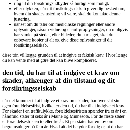
ring til din forsikringsudbyder så hurtigt som muligt.
efter ulykken, når dit forsikringsselskab giver dig besked om,
hvem din skadesjustering vil være, skal du kontakte denne
justering.
uanset om du taler om medicinske regninger eller andre
oplysninger, såsom vidne-og chaufføroplysninger, du muligvis
har samlet på stedet, eller billeder, du har taget, skal du
opbevare kopier af alt og give disse oplysninger til dit
forsikringsselskab.
disse trin vil lægge grunden til at indgive et faktisk krav. Hvor længe
du kan vente med at gøre det kan blive kompliceret.
den tid, du har til at indgive et krav om
skader, afhænger af din tilstand og dit
forsikringsselskab
når det kommer til at indgive et krav om skader, har hver stat sin
egen forældelsesfrist, hvilket er den tid, du har til at indgive et krav.
For skader i en trafikulykke, forældelsesfristen spænder fra et år i en
håndfuld stater til seks år i Maine og Minnesota. For de fleste stater
er forældelsesfristen to eller tre år. Et par stater har en lov om
begrænsninger på fem år. Hvad alt det betyder for dig er, at du har