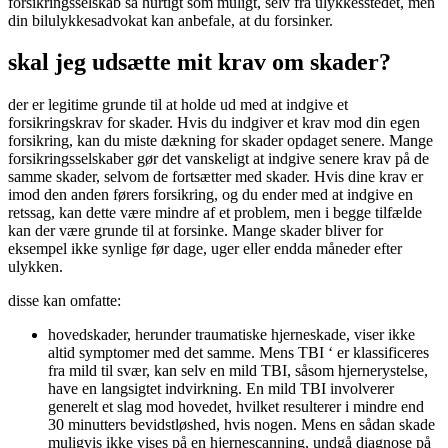
forsikringsselskab så hurtigt som muligt, selv fra ulykkesstedet, men
din bilulykkesadvokat kan anbefale, at du forsinker.
skal jeg udsætte mit krav om skader?
der er legitime grunde til at holde ud med at indgive et
forsikringskrav for skader. Hvis du indgiver et krav mod din egen
forsikring, kan du miste dækning for skader opdaget senere. Mange
forsikringsselskaber gør det vanskeligt at indgive senere krav på de
samme skader, selvom de fortsætter med skader. Hvis dine krav er
imod den anden førers forsikring, og du ender med at indgive en
retssag, kan dette være mindre af et problem, men i begge tilfælde
kan der være grunde til at forsinke. Mange skader bliver for
eksempel ikke synlige før dage, uger eller endda måneder efter
ulykken.
disse kan omfatte:
hovedskader, herunder traumatiske hjerneskade, viser ikke
altid symptomer med det samme. Mens TBI ‘ er klassificeres
fra mild til svær, kan selv en mild TBI, såsom hjernerystelse,
have en langsigtet indvirkning. En mild TBI involverer
generelt et slag mod hovedet, hvilket resulterer i mindre end
30 minutters bevidstløshed, hvis nogen. Mens en sådan skade
muligvis ikke vises på en hjernescanning, undgå diagnose på