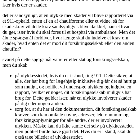
især hvis der er skader.
det er sandsynligt, at en ulykke med skader vil blive rapporteret via
et 911-opkald, enten af en af chaufførerne eller et vidne, så for
skadeskrav vil dette krav sandsynligvis blive dækket, uanset hvad
du gør, især hvis du skal føres til et hospital via ambulance. Men det
åbne spørgsmål forbliver, hvor længe skal du indgive et krav om
skader, hvad enten det er mod dit forsikringsselskab eller den anden
chauffør?
svaret på dette spørgsmål varierer efter stat og forsikringsselskab,
men du skal:
på ulykkesstedet, hvis du er i stand, ring 911. Dette sikrer, at
alle, der har brug for lægehjælp-inklusive dig-får det så hurtigt
som muligt, og politiet vil undersøge ulykken og indgive en
rapport, hvilket er noget, dit forsikringsselskab muligvis har
brug for. Dette gælder især, når en ulykke involverer skader
på dig eller nogen anden.
sørg for, at du har al den dokumentation, dit forsikringsselskab
kræver, som kan omfatte navne, adresser, telefonnumre og
forsikringsoplysninger for alle andre, der er involveret i
ulykken. Måske kan du ikke samle det selv på ulykkesstedet,
men politiet burde have gjort det. Hvis du er i stand, skal du
også tage billeder af ulykkesstedet.