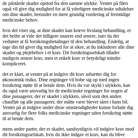
de påståede skader opstod fra den samme ulykke. Venter på filen
også vil give dig mulighed for at få yderligere medicinske udtalelser
om dine skader, herunder en mere grundig vurdering af fremtidige
medicinske behov.
hvis det viser sig, at dine skader kan kræve livslang behandling, er
det bedre at vide det tidligere snarere end senere, især da det
vedrører at få forsikringsbetalinger til den behandling. Endelig, at
tage din tid giver dig mulighed for at sikre, at du inkluderer alle dine
skader og plejebehov i et krav. Dit forsikringsselskab tillader
muligvis senere krav, men et enkelt krav er betydeligt mindre
kompliceret.
det er klart, at venter på at indgive dit krav udsætter dig for
økonomisk risiko. Dine regninger vil hobe sig op med ingen
forsikring støtte til at betale dem. Hvis du var skyld i ulykken, kan
du også være ansvarlig for de medicinske regninger for nogen af
dine passagerer, der er skadet i ulykken, såvel som den anden
chauffør og alle passagerer, der måtte være blevet såret i hans bil.
Venter på at indgive under disse omstændigheder kunne forlade dig
ansvarlig for flere folks medicinske regninger uden forsikring støtte
til at betale dem.
mens andre parter, der er skadet, sandsynligvis vil indgive krav mod
dit forsikringsselskab, hvis du ikke indgav et krav, kan du blive