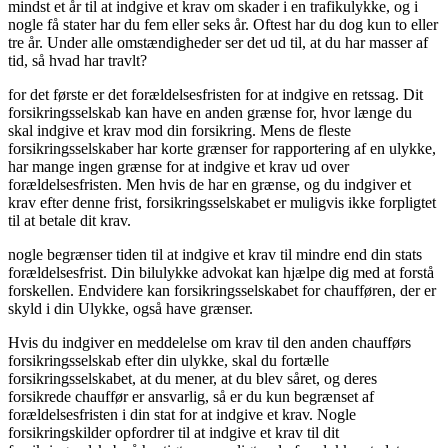
mindst et år til at indgive et krav om skader i en trafikulykke, og i
nogle få stater har du fem eller seks år. Oftest har du dog kun to eller
tre år. Under alle omstændigheder ser det ud til, at du har masser af
tid, så hvad har travlt?
for det første er det forældelsesfristen for at indgive en retssag. Dit
forsikringsselskab kan have en anden grænse for, hvor længe du
skal indgive et krav mod din forsikring. Mens de fleste
forsikringsselskaber har korte grænser for rapportering af en ulykke,
har mange ingen grænse for at indgive et krav ud over
forældelsesfristen. Men hvis de har en grænse, og du indgiver et
krav efter denne frist, forsikringsselskabet er muligvis ikke forpligtet
til at betale dit krav.
nogle begrænser tiden til at indgive et krav til mindre end din stats
forældelsesfrist. Din bilulykke advokat kan hjælpe dig med at forstå
forskellen. Endvidere kan forsikringsselskabet for chaufføren, der er
skyld i din Ulykke, også have grænser.
Hvis du indgiver en meddelelse om krav til den anden chaufførs
forsikringsselskab efter din ulykke, skal du fortælle
forsikringsselskabet, at du mener, at du blev såret, og deres
forsikrede chauffør er ansvarlig, så er du kun begrænset af
forældelsesfristen i din stat for at indgive et krav. Nogle
forsikringskilder opfordrer til at indgive et krav til dit