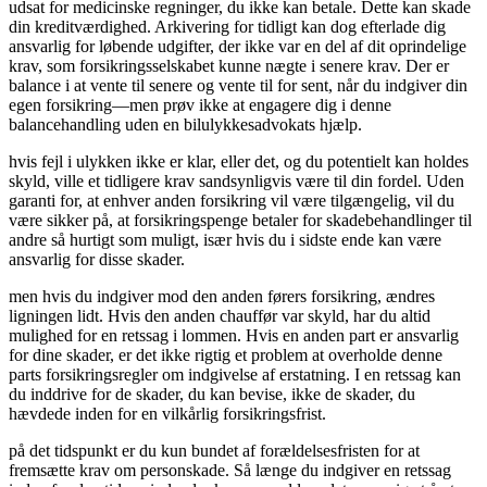
udsat for medicinske regninger, du ikke kan betale. Dette kan skade
din kreditværdighed. Arkivering for tidligt kan dog efterlade dig
ansvarlig for løbende udgifter, der ikke var en del af dit oprindelige
krav, som forsikringsselskabet kunne nægte i senere krav. Der er
balance i at vente til senere og vente til for sent, når du indgiver din
egen forsikring—men prøv ikke at engagere dig i denne
balancehandling uden en bilulykkesadvokats hjælp.
hvis fejl i ulykken ikke er klar, eller det, og du potentielt kan holdes
skyld, ville et tidligere krav sandsynligvis være til din fordel. Uden
garanti for, at enhver anden forsikring vil være tilgængelig, vil du
være sikker på, at forsikringspenge betaler for skadebehandlinger til
andre så hurtigt som muligt, især hvis du i sidste ende kan være
ansvarlig for disse skader.
men hvis du indgiver mod den anden førers forsikring, ændres
ligningen lidt. Hvis den anden chauffør var skyld, har du altid
mulighed for en retssag i lommen. Hvis en anden part er ansvarlig
for dine skader, er det ikke rigtig et problem at overholde denne
parts forsikringsregler om indgivelse af erstatning. I en retssag kan
du inddrive for de skader, du kan bevise, ikke de skader, du
hævdede inden for en vilkårlig forsikringsfrist.
på det tidspunkt er du kun bundet af forældelsesfristen for at
fremsætte krav om personskade. Så længe du indgiver en retssag