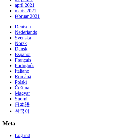
april 2021
marts 2021
februar 2021
Deutsch
Nederlands
Svenska
Norsk
Dansk
Español
Français
Português
Italiano
Română
Polski
Čeština
Magyar
Suomi
日本語
한국어
Meta
Log ind