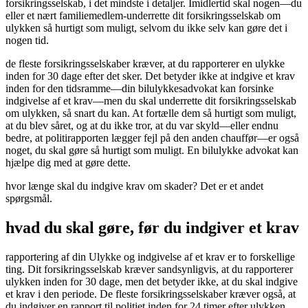
forsikringsselskab, i det mindste i detaljer. Imidlertid skal nogen—du
eller et nært familiemedlem-underrette dit forsikringsselskab om
ulykken så hurtigt som muligt, selvom du ikke selv kan gøre det i
nogen tid.
de fleste forsikringsselskaber kræver, at du rapporterer en ulykke
inden for 30 dage efter det sker. Det betyder ikke at indgive et krav
inden for den tidsramme—din bilulykkesadvokat kan forsinke
indgivelse af et krav—men du skal underrette dit forsikringsselskab
om ulykken, så snart du kan. At fortælle dem så hurtigt som muligt,
at du blev såret, og at du ikke tror, at du var skyld—eller endnu
bedre, at politirapporten lægger fejl på den anden chauffør—er også
noget, du skal gøre så hurtigt som muligt. En bilulykke advokat kan
hjælpe dig med at gøre dette.
hvor længe skal du indgive krav om skader? Det er et andet
spørgsmål.
hvad du skal gøre, før du indgiver et krav
rapportering af din Ulykke og indgivelse af et krav er to forskellige
ting. Dit forsikringsselskab kræver sandsynligvis, at du rapporterer
ulykken inden for 30 dage, men det betyder ikke, at du skal indgive
et krav i den periode. De fleste forsikringsselskaber kræver også, at
du indgiver en rapport til politiet inden for 24 timer efter ulykken,