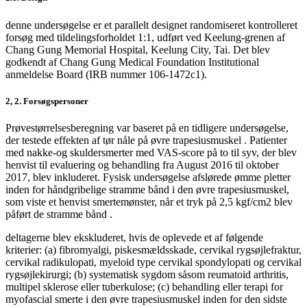
denne undersøgelse er et parallelt designet randomiseret kontrolleret
forsøg med tildelingsforholdet 1:1, udført ved Keelung-grenen af
Chang Gung Memorial Hospital, Keelung City, Tai. Det blev
godkendt af Chang Gung Medical Foundation Institutional
anmeldelse Board (IRB nummer 106-1472c1).
2, 2. Forsøgspersoner
Prøvestørrelsesberegning var baseret på en tidligere undersøgelse,
der testede effekten af tør nåle på øvre trapesiusmuskel . Patienter
med nakke-og skuldersmerter med VAS-score på to til syv, der blev
henvist til evaluering og behandling fra August 2016 til oktober
2017, blev inkluderet. Fysisk undersøgelse afslørede ømme pletter
inden for håndgribelige stramme bånd i den øvre trapesiusmuskel,
som viste et henvist smertemønster, når et tryk på 2,5 kgf/cm2 blev
påført de stramme bånd .
deltagerne blev ekskluderet, hvis de oplevede et af følgende
kriterier: (a) fibromyalgi, piskesmældsskade, cervikal rygsøjlefraktur,
cervikal radikulopati, myeloid type cervikal spondylopati og cervikal
rygsøjlekirurgi; (b) systematisk sygdom såsom reumatoid arthritis,
multipel sklerose eller tuberkulose; (c) behandling eller terapi for
myofascial smerte i den øvre trapesiusmuskel inden for den sidste