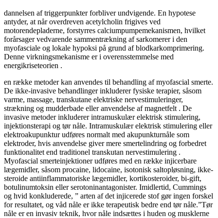
dannelsen af triggerpunkter forbliver undvigende. En hypotese
antyder, at når overdreven acetylcholin frigives ved
motorendepladerne, forstyrres calciumpumpemekanismen, hvilket
forårsager vedvarende sammentrækning af sarkomerer i den
myofasciale og lokale hypoksi på grund af blodkarkomprimering.
Denne virkningsmekanisme er i overensstemmelse med
energikriseteorien .
en række metoder kan anvendes til behandling af myofascial smerte.
De ikke-invasive behandlinger inkluderer fysiske terapier, såsom
varme, massage, transkutane elektriske nervestimuleringer,
strækning og mudderbade eller anvendelse af magnetfelt . De
invasive metoder inkluderer intramuskulær elektrisk stimulering,
injektionsterapi og tør nåle. Intramuskulær elektrisk stimulering eller
elektroakupunktur udføres normalt med akupunkturnåle som
elektroder, hvis anvendelse giver mere smertelindring og forbedret
funktionalitet end traditionel transkutan nervestimulering .
Myofascial smerteinjektioner udføres med en række injicerbare
lægemidler, såsom procaine, lidocaine, isotonisk saltopløsning, ikke-
steroide antiinflammatoriske lægemidler, kortikosteroider, bi-gift,
botulinumtoksin eller serotoninantagonister. Imidlertid, Cummings
og hvid konkluderede, ” arten af det injicerede stof gør ingen forskel
for resultatet, og våd nåle er ikke terapeutisk bedre end tør nåle.”Tør
nåle er en invasiv teknik, hvor nåle indsættes i huden og musklerne