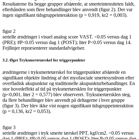
Resultaterne fra begge grupper afslørede, at smerteintensiteten faldt,
efterhånden som flere behandlinger blev anvendt (figur 2). Der var
ingen signifikant tidsgruppeinteraktion (p = 0,919, kr2 = 0,003).
figur 2
serielle ændringer i visuel analog score VAST. <0.05 versus dag 1
(PRE); #P<0.05 versus dag 1 (POST); liter P<0.05 versus dag 14.
Fejllinjer repræsenterer standardafvigelser.
3.2. Øget Tryksmertetærskel for triggerpunkter
ændringerne i tryksmertetærskel for triggerpunkter afslørede en
signifikant objektiv lindring af det myofasciale smertesyndrom efter
overfladisk akupunktur og traditionelle akupunkturbehandlinger. En
stor hovedeffekt af tid på tryksmertærsklen for triggerpunkter
(p<0,001, liter 2 = 0,577) blev observeret. Tryksmertærsklen steg,
da flere behandlinger blev anvendt på deltagerne i hver gruppe
(figur 3). Der blev ikke vist nogen signifikant tidsgruppeinteraktion
(p = 0,136, kr2 = 0,053).
figur 3
serielle ændringer i tryk smerte tærskel PPT, kgf/cm2. <0.05 versus
dag 1 (PRE); #P<0.05 versus dag 1 (POST); liter P<0.05 versus dag