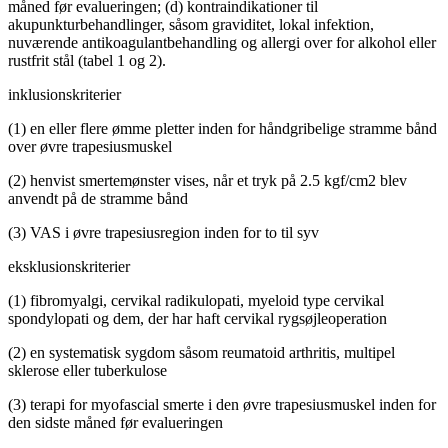
måned før evalueringen; (d) kontraindikationer til
akupunkturbehandlinger, såsom graviditet, lokal infektion,
nuværende antikoagulantbehandling og allergi over for alkohol eller
rustfrit stål (tabel 1 og 2).
inklusionskriterier
(1) en eller flere ømme pletter inden for håndgribelige stramme bånd
over øvre trapesiusmuskel
(2) henvist smertemønster vises, når et tryk på 2.5 kgf/cm2 blev
anvendt på de stramme bånd
(3) VAS i øvre trapesiusregion inden for to til syv
eksklusionskriterier
(1) fibromyalgi, cervikal radikulopati, myeloid type cervikal
spondylopati og dem, der har haft cervikal rygsøjleoperation
(2) en systematisk sygdom såsom reumatoid arthritis, multipel
sklerose eller tuberkulose
(3) terapi for myofascial smerte i den øvre trapesiusmuskel inden for
den sidste måned før evalueringen