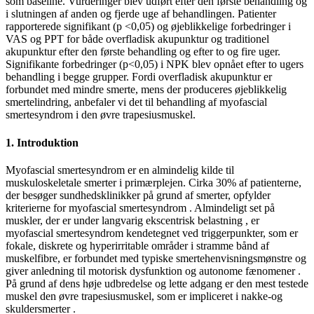
som baseline. Vurderinger blev udført efter den første behandling og
i slutningen af anden og fjerde uge af behandlingen. Patienter
rapporterede signifikant (p <0,05) og øjeblikkelige forbedringer i
VAS og PPT for både overfladisk akupunktur og traditionel
akupunktur efter den første behandling og efter to og fire uger.
Signifikante forbedringer (p<0,05) i NPK blev opnået efter to ugers
behandling i begge grupper. Fordi overfladisk akupunktur er
forbundet med mindre smerte, mens der produceres øjeblikkelig
smertelindring, anbefaler vi det til behandling af myofascial
smertesyndrom i den øvre trapesiusmuskel.
1. Introduktion
Myofascial smertesyndrom er en almindelig kilde til
muskuloskeletale smerter i primærplejen. Cirka 30% af patienterne,
der besøger sundhedsklinikker på grund af smerter, opfylder
kriterierne for myofascial smertesyndrom . Almindeligt set på
muskler, der er under langvarig ekscentrisk belastning , er
myofascial smertesyndrom kendetegnet ved triggerpunkter, som er
fokale, diskrete og hyperirritable områder i stramme bånd af
muskelfibre, er forbundet med typiske smertehenvisningsmønstre og
giver anledning til motorisk dysfunktion og autonome fænomener .
På grund af dens høje udbredelse og lette adgang er den mest testede
muskel den øvre trapesiusmuskel, som er impliceret i nakke-og
skuldersmerter .