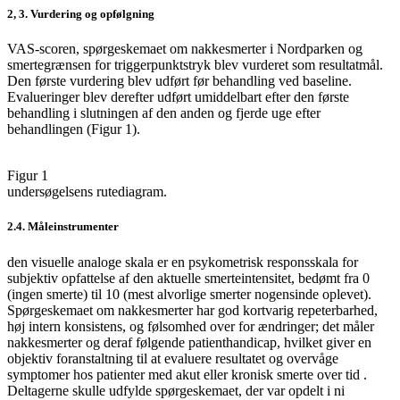
2, 3. Vurdering og opfølgning
VAS-scoren, spørgeskemaet om nakkesmerter i Nordparken og
smertegrænsen for triggerpunktstryk blev vurderet som resultatmål.
Den første vurdering blev udført før behandling ved baseline.
Evalueringer blev derefter udført umiddelbart efter den første
behandling i slutningen af den anden og fjerde uge efter
behandlingen (Figur 1).
Figur 1
undersøgelsens rutediagram.
2.4. Måleinstrumenter
den visuelle analoge skala er en psykometrisk responsskala for
subjektiv opfattelse af den aktuelle smerteintensitet, bedømt fra 0
(ingen smerte) til 10 (mest alvorlige smerter nogensinde oplevet).
Spørgeskemaet om nakkesmerter har god kortvarig repeterbarhed,
høj intern konsistens, og følsomhed over for ændringer; det måler
nakkesmerter og deraf følgende patienthandicap, hvilket giver en
objektiv foranstaltning til at evaluere resultatet og overvåge
symptomer hos patienter med akut eller kronisk smerte over tid .
Deltagerne skulle udfylde spørgeskemaet, der var opdelt i ni