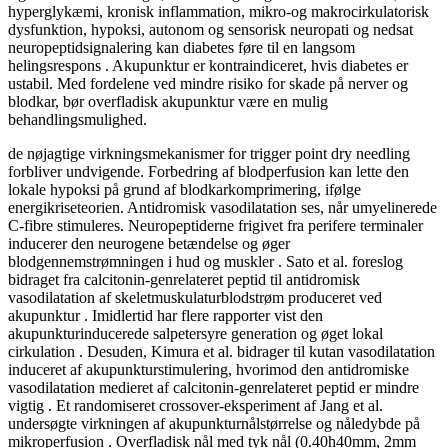
hyperglykæmi, kronisk inflammation, mikro-og makrocirkulatorisk
dysfunktion, hypoksi, autonom og sensorisk neuropati og nedsat
neuropeptidsignalering kan diabetes føre til en langsom
helingsrespons . Akupunktur er kontraindiceret, hvis diabetes er
ustabil. Med fordelene ved mindre risiko for skade på nerver og
blodkar, bør overfladisk akupunktur være en mulig
behandlingsmulighed.
de nøjagtige virkningsmekanismer for trigger point dry needling
forbliver undvigende. Forbedring af blodperfusion kan lette den
lokale hypoksi på grund af blodkarkomprimering, ifølge
energikriseteorien. Antidromisk vasodilatation ses, når umyelinerede
C-fibre stimuleres. Neuropeptiderne frigivet fra perifere terminaler
inducerer den neurogene betændelse og øger
blodgennemstrømningen i hud og muskler . Sato et al. foreslog
bidraget fra calcitonin-genrelateret peptid til antidromisk
vasodilatation af skeletmuskulaturblodstrøm produceret ved
akupunktur . Imidlertid har flere rapporter vist den
akupunkturinducerede salpetersyre generation og øget lokal
cirkulation . Desuden, Kimura et al. bidrager til kutan vasodilatation
induceret af akupunkturstimulering, hvorimod den antidromiske
vasodilatation medieret af calcitonin-genrelateret peptid er mindre
vigtig . Et randomiseret crossover-eksperiment af Jang et al.
undersøgte virkningen af akupunkturnålstørrelse og nåledybde på
mikroperfusion . Overfladisk nål med tyk nål (0.40h40mm, 2mm