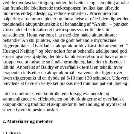
ved de myofasciale triggerpunkter. Indsættelse og stempling af nåle
kan fremkalde lokaliserede trækresponser, hvilket kan afbryde
motorens endepladestøj og reducere smerten . Proceduren for
palpering af de ømme pletter og indsættelse af nåle i dem ligner den
traditionelle akupunkturteknik til behandling af “Ah shi” – punkter.
Udseendet af et lokaliseret trækrespons svarer til “de Chi”
sensationen. Hong var enig i, at med den måde akupunktører
behandler Ah shi-punkter, kan de godt behandle myofasciale
triggerpunkter . Overfladisk akupunktur blev først dokumenteret i”
Huangdi Neijing ” og blev udført for at behandle adelige med god
ernæringsmæssig støtte, der blev karakteriseret som at have ømme
kroppe ved at indsætte små nåle grundigt og lade dem indsættes i
lidt tid. Anbefalet af Baldry er overfladisk tørnål en teknik, hvor
terapeuten indsætter en akupunkturnål i vævene, der ligger over
hvert triggerpunkt til en dybde på 5-10 mm i 30 sekunder. Udøvere
hævdede at have en vellykket praksis med minimal patient ubehag .
i dette randomiserede kontrollerede forsøg evaluerede og
sammenlignede vi effektiviteten og bivirkningerne af overfladisk
akupunktur og traditionel akupunktur til behandling af myofascial
smerte i øvre trapesiusmuskel.
2. Materialer og metoder
2.1. Design