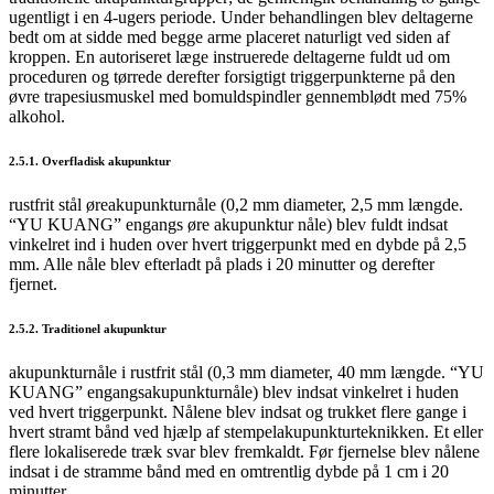
ugentligt i en 4-ugers periode. Under behandlingen blev deltagerne
bedt om at sidde med begge arme placeret naturligt ved siden af
kroppen. En autoriseret læge instruerede deltagerne fuldt ud om
proceduren og tørrede derefter forsigtigt triggerpunkterne på den
øvre trapesiusmuskel med bomuldspindler gennemblødt med 75%
alkohol.
2.5.1. Overfladisk akupunktur
rustfrit stål øreakupunkturnåle (0,2 mm diameter, 2,5 mm længde.
“YU KUANG” engangs øre akupunktur nåle) blev fuldt indsat
vinkelret ind i huden over hvert triggerpunkt med en dybde på 2,5
mm. Alle nåle blev efterladt på plads i 20 minutter og derefter
fjernet.
2.5.2. Traditionel akupunktur
akupunkturnåle i rustfrit stål (0,3 mm diameter, 40 mm længde. “YU
KUANG” engangsakupunkturnåle) blev indsat vinkelret i huden
ved hvert triggerpunkt. Nålene blev indsat og trukket flere gange i
hvert stramt bånd ved hjælp af stempelakupunkturteknikken. Et eller
flere lokaliserede træk svar blev fremkaldt. Før fjernelse blev nålene
indsat i de stramme bånd med en omtrentlig dybde på 1 cm i 20
minutter.