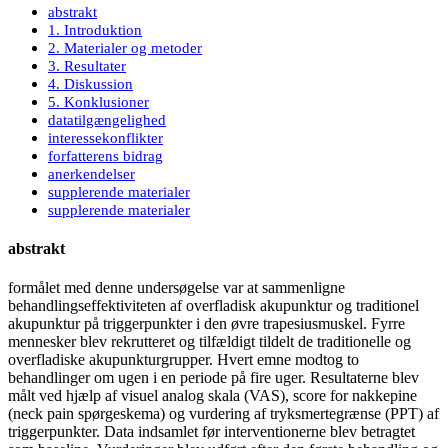
abstrakt
1. Introduktion
2. Materialer og metoder
3. Resultater
4. Diskussion
5. Konklusioner
datatilgængelighed
interessekonflikter
forfatterens bidrag
anerkendelser
supplerende materialer
supplerende materialer
abstrakt
formålet med denne undersøgelse var at sammenligne
behandlingseffektiviteten af overfladisk akupunktur og traditionel
akupunktur på triggerpunkter i den øvre trapesiusmuskel. Fyrre
mennesker blev rekrutteret og tilfældigt tildelt de traditionelle og
overfladiske akupunkturgrupper. Hvert emne modtog to
behandlinger om ugen i en periode på fire uger. Resultaterne blev
målt ved hjælp af visuel analog skala (VAS), score for nakkepine
(neck pain spørgeskema) og vurdering af tryksmertegrænse (PPT) af
triggerpunkter. Data indsamlet før interventionerne blev betragtet