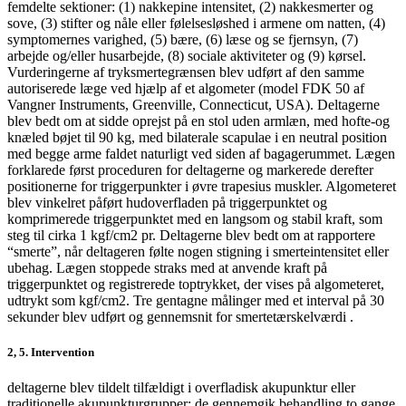
femdelte sektioner: (1) nakkepine intensitet, (2) nakkesmerter og
sove, (3) stifter og nåle eller følelsesløshed i armene om natten, (4)
symptomernes varighed, (5) bære, (6) læse og se fjernsyn, (7)
arbejde og/eller husarbejde, (8) sociale aktiviteter og (9) kørsel.
Vurderingerne af tryksmertegrænsen blev udført af den samme
autoriserede læge ved hjælp af et algometer (model FDK 50 af
Vangner Instruments, Greenville, Connecticut, USA). Deltagerne
blev bedt om at sidde oprejst på en stol uden armlæn, med hofte-og
knæled bøjet til 90 kg, med bilaterale scapulae i en neutral position
med begge arme faldet naturligt ved siden af bagagerummet. Lægen
forklarede først proceduren for deltagerne og markerede derefter
positionerne for triggerpunkter i øvre trapesius muskler. Algometeret
blev vinkelret påført hudoverfladen på triggerpunktet og
komprimerede triggerpunktet med en langsom og stabil kraft, som
steg til cirka 1 kgf/cm2 pr. Deltagerne blev bedt om at rapportere
“smerte”, når deltageren følte nogen stigning i smerteintensitet eller
ubehag. Lægen stoppede straks med at anvende kraft på
triggerpunktet og registrerede toptrykket, der vises på algometeret,
udtrykt som kgf/cm2. Tre gentagne målinger med et interval på 30
sekunder blev udført og gennemsnit for smertetærskelværdi .
2, 5. Intervention
deltagerne blev tildelt tilfældigt i overfladisk akupunktur eller
traditionelle akupunkturgrupper; de gennemgik behandling to gange