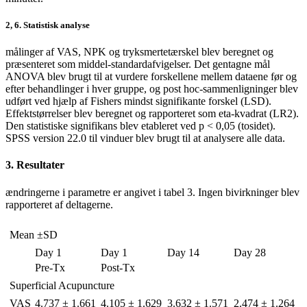
2, 6. Statistisk analyse
målinger af VAS, NPK og tryksmertetærskel blev beregnet og
præsenteret som middel-standardafvigelser. Det gentagne mål
ANOVA blev brugt til at vurdere forskellene mellem dataene før og
efter behandlinger i hver gruppe, og post hoc-sammenligninger blev
udført ved hjælp af Fishers mindst signifikante forskel (LSD).
Effektstørrelser blev beregnet og rapporteret som eta-kvadrat (LR2).
Den statistiske signifikans blev etableret ved p < 0,05 (tosidet).
SPSS version 22.0 til vinduer blev brugt til at analysere alle data.
3. Resultater
ændringerne i parametre er angivet i tabel 3. Ingen bivirkninger blev
rapporteret af deltagerne.
Mean ±SD
Day 1
Day 1
Day 14
Day 28
Pre-Tx
Post-Tx
Superficial Acupuncture
VAS
4.737 ± 1.661
4.105 ± 1.629
3.632 ± 1.571
2.474 ± 1.264