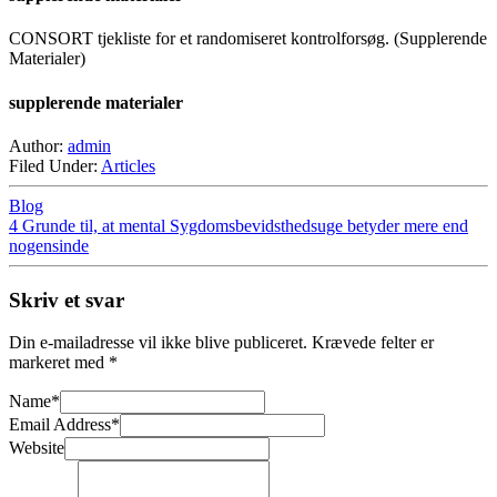
CONSORT tjekliste for et randomiseret kontrolforsøg. (Supplerende
Materialer)
supplerende materialer
Author:
admin
Filed Under:
Articles
Blog
4 Grunde til, at mental Sygdomsbevidsthedsuge betyder mere end
nogensinde
Skriv et svar
Din e-mailadresse vil ikke blive publiceret.
Krævede felter er
markeret med
*
Name
*
Email Address
*
Website