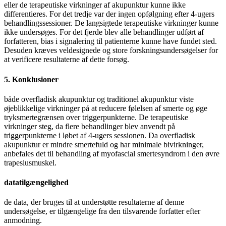
eller de terapeutiske virkninger af akupunktur kunne ikke
differentieres. For det tredje var der ingen opfølgning efter 4-ugers
behandlingssessioner. De langsigtede terapeutiske virkninger kunne
ikke undersøges. For det fjerde blev alle behandlinger udført af
forfatteren, bias i signalering til patienterne kunne have fundet sted.
Desuden kræves veldesignede og store forskningsundersøgelser for
at verificere resultaterne af dette forsøg.
5. Konklusioner
både overfladisk akupunktur og traditionel akupunktur viste
øjeblikkelige virkninger på at reducere følelsen af smerte og øge
tryksmertegrænsen over triggerpunkterne. De terapeutiske
virkninger steg, da flere behandlinger blev anvendt på
triggerpunkterne i løbet af 4-ugers sessionen. Da overfladisk
akupunktur er mindre smertefuld og har minimale bivirkninger,
anbefales det til behandling af myofascial smertesyndrom i den øvre
trapesiusmuskel.
datatilgængelighed
de data, der bruges til at understøtte resultaterne af denne
undersøgelse, er tilgængelige fra den tilsvarende forfatter efter
anmodning.