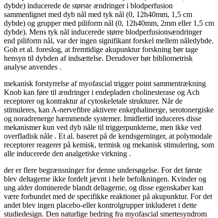
dybde) inducerede de største ændringer i blodperfusion
sammenlignet med dyb nål med tyk nål (0, 12h40mm, 1,5 cm
dybde) og grupper med piliform nål (0, 12h40mm, 2mm eller 1,5 cm
dybde). Mens tyk nål inducerede større blodperfusionsændringer
end piliform nål, var der ingen signifikant forskel mellem nåledybde.
Goh et al. foreslog, at fremtidige akupunktur forskning bør tage
hensyn til dybden af indsættelse. Derudover bør bibliometrisk
analyse anvendes .
mekanisk forstyrrelse af myofascial trigger point sammentrækning
Knob kan føre til ændringer i endepladen cholinesterase og Ach
receptorer og kontraktur af cytoskeletale strukturer. Når de
stimuleres, kan A-nervefibre aktivere enkephalinerge, serotonergiske
og noradrenerge hæmmende systemer. Imidlertid induceres disse
mekanismer kun ved dyb nåle til triggerpunkterne, men ikke ved
overfladisk nåle . Et al. baseret på de kendsgerninger, at polymodale
receptorer reagerer på kemisk, termisk og mekanisk stimulering, som
alle inducerede den analgetiske virkning .
der er flere begrænsninger for denne undersøgelse. For det første
blev deltagerne ikke fordelt jævnt i hele befolkningen. Kvinder og
ung alder dominerede blandt deltagerne, og disse egenskaber kan
være forbundet med de specifikke reaktioner på akupunktur. For det
andet blev ingen placebo-eller kontrolgrupper inkluderet i dette
studiedesign. Den naturlige bedring fra myofascial smertesyndrom