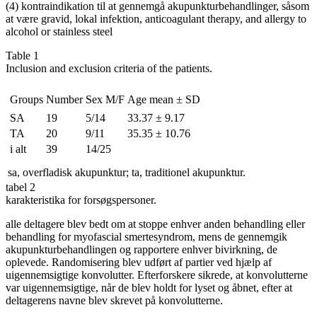
(4) kontraindikation til at gennemgå akupunkturbehandlinger, såsom
at være gravid, lokal infektion, anticoagulant therapy, and allergy to
alcohol or stainless steel
Table 1
Inclusion and exclusion criteria of the patients.
Groups
Number
Sex M/F
Age mean ± SD
SA
19
5/14
33.37 ± 9.17
TA
20
9/11
35.35 ± 10.76
i alt
39
14/25
sa, overfladisk akupunktur; ta, traditionel akupunktur.
tabel 2
karakteristika for forsøgspersoner.
alle deltagere blev bedt om at stoppe enhver anden behandling eller
behandling for myofascial smertesyndrom, mens de gennemgik
akupunkturbehandlingen og rapportere enhver bivirkning, de
oplevede. Randomisering blev udført af partier ved hjælp af
uigennemsigtige konvolutter. Efterforskere sikrede, at konvolutterne
var uigennemsigtige, når de blev holdt for lyset og åbnet, efter at
deltagerens navne blev skrevet på konvolutterne.