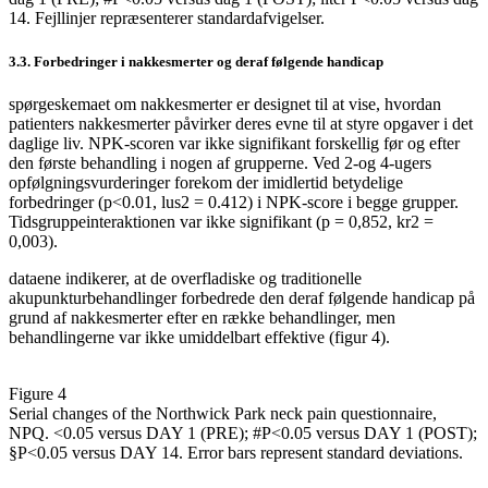
14. Fejllinjer repræsenterer standardafvigelser.
3.3. Forbedringer i nakkesmerter og deraf følgende handicap
spørgeskemaet om nakkesmerter er designet til at vise, hvordan
patienters nakkesmerter påvirker deres evne til at styre opgaver i det
daglige liv. NPK-scoren var ikke signifikant forskellig før og efter
den første behandling i nogen af grupperne. Ved 2-og 4-ugers
opfølgningsvurderinger forekom der imidlertid betydelige
forbedringer (p<0.01, lus2 = 0.412) i NPK-score i begge grupper.
Tidsgruppeinteraktionen var ikke signifikant (p = 0,852, kr2 =
0,003).
dataene indikerer, at de overfladiske og traditionelle
akupunkturbehandlinger forbedrede den deraf følgende handicap på
grund af nakkesmerter efter en række behandlinger, men
behandlingerne var ikke umiddelbart effektive (figur 4).
Figure 4
Serial changes of the Northwick Park neck pain questionnaire,
NPQ. <0.05 versus DAY 1 (PRE); #P<0.05 versus DAY 1 (POST);
§P<0.05 versus DAY 14. Error bars represent standard deviations.