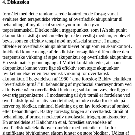
4. Diskussion
formålet med dette randomiserede kontrollerede forsøg var at
evaluere den terapeutiske virkning af overfladisk akupunktur til
behandling af myofascial smertesyndrom i den øvre
trapesiusmuskel. Direkte nåle i triggerpunktet, som i Ah shi punkt
akupunktur i østlig medicin eller tør nåle i vestlig medicin, er blevet
bevist som en effektiv terapi mod myofascial smerte . I mange
tilfælde er overfladisk akupunktur blevet brugt som en skamkontrol .
Imidlertid kunne mange af de kliniske forsøg ikke differentiere den
terapeutiske virkning af ægte akupunktur og overfladisk akupunktur.
En systematisk gennemgang af Moffet konkluderede , at sham
akupunktur kunne være lige så effektiv som ægte akupunktur,
hvilket indebærer en terapeutisk virkning for overfladisk
akupunktur. I begyndelsen af 1980 ‘ erne foreslog Baldry teknikken
“overfladisk tørnål” til behandling af myofascial smertesyndrom ved
at indsætte nålen overfladisk i huden og subkutane væv, der ligger
over triggerpunkterne . I modsætning til dyb tørnål er fordelene ved
overfladisk tørnål relativ smertefrihed, mindre risiko for skade på
nerver og blodkar, minimal blødning og en lav forekomst af ømhed
efter behandlingen. Baldry foreslog brugen af overfladisk tørnål til
behandling af primær nociceptiv myofascial triggerpunktssmerter .
En anmeldelse af Kalichman et al. foreslået anvendelse af
overfladisk nåleteknik over områder med potentiel risiko for
signifikante bivirkninger, såsom lunger og store blodkar . Udløst af