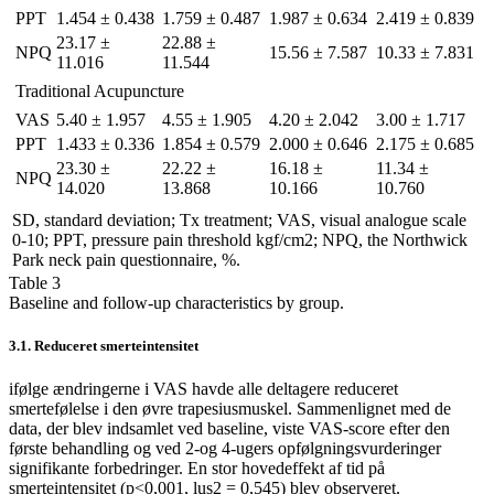
PPT
1.454 ± 0.438
1.759 ± 0.487
1.987 ± 0.634
2.419 ± 0.839
23.17 ±
22.88 ±
NPQ
15.56 ± 7.587
10.33 ± 7.831
11.016
11.544
Traditional Acupuncture
VAS
5.40 ± 1.957
4.55 ± 1.905
4.20 ± 2.042
3.00 ± 1.717
PPT
1.433 ± 0.336
1.854 ± 0.579
2.000 ± 0.646
2.175 ± 0.685
23.30 ±
22.22 ±
16.18 ±
11.34 ±
NPQ
14.020
13.868
10.166
10.760
SD, standard deviation; Tx treatment; VAS, visual analogue scale
0-10; PPT, pressure pain threshold kgf/cm2; NPQ, the Northwick
Park neck pain questionnaire, %.
Table 3
Baseline and follow-up characteristics by group.
3.1. Reduceret smerteintensitet
ifølge ændringerne i VAS havde alle deltagere reduceret
smertefølelse i den øvre trapesiusmuskel. Sammenlignet med de
data, der blev indsamlet ved baseline, viste VAS-score efter den
første behandling og ved 2-og 4-ugers opfølgningsvurderinger
signifikante forbedringer. En stor hovedeffekt af tid på
smerteintensitet (p<0,001, lus2 = 0,545) blev observeret.