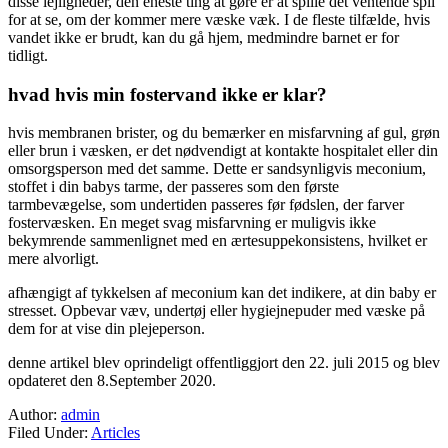
disse lejligheder, den eneste ting at gøre er at spille det ventende spil
for at se, om der kommer mere væske væk. I de fleste tilfælde, hvis
vandet ikke er brudt, kan du gå hjem, medmindre barnet er for
tidligt.
hvad hvis min fostervand ikke er klar?
hvis membranen brister, og du bemærker en misfarvning af gul, grøn
eller brun i væsken, er det nødvendigt at kontakte hospitalet eller din
omsorgsperson med det samme. Dette er sandsynligvis meconium,
stoffet i din babys tarme, der passeres som den første
tarmbevægelse, som undertiden passeres før fødslen, der farver
fostervæsken. En meget svag misfarvning er muligvis ikke
bekymrende sammenlignet med en ærtesuppekonsistens, hvilket er
mere alvorligt.
afhængigt af tykkelsen af meconium kan det indikere, at din baby er
stresset. Opbevar væv, undertøj eller hygiejnepuder med væske på
dem for at vise din plejeperson.
denne artikel blev oprindeligt offentliggjort den 22. juli 2015 og blev
opdateret den 8.September 2020.
Author:
admin
Filed Under:
Articles