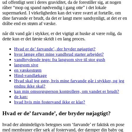
ud offentligt sent i deres graviditet, da de forestiller sig, at nogen
råber “mop og spand nødvendig i gang otte” i det lokale
supermarked. I virkeligheden kan det være svært at fortælle, om
dine farvande er brudt, da det er langt mere sandsynligt, at det er en
dråbe end en strøm af væske.
når dit vand går i stykker, er det vigtigt at huske at være rolig, da
dette kun er det første skridt i en lang proces.
Hvad er de’ farvande’, der bryder nøjagtigt?
hvor længe efter mine vandbrud starter arbejdet?
vandbrydende tegn: fra langsom sive til stor gush
langsom sive
en væskestrøm
Hind-vandlækage
Hvad skal jeg gøre, hvis mine farvande går i stykker, og jeg
endnu ikke skal?
kan min omsorgsperson kontrollere, om vandet er brudt?
de kan:
hvad hvis min fostervand ikke er klar?
Hvad er de’ farvande’, der bryder nøjagtigt?
hvad der almindeligvis betegnes som ‘farvande’ er faktisk en pose
med membraner eller sæk af fostervand, der dæmper din baby og