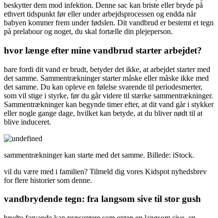
beskytter dem mod infektion. Denne sac kan briste eller bryde på
ethvert tidspunkt før eller under arbejdsprocessen og endda når
babyen kommer frem under fødslen. Dit vandbrud er bestemt et tegn
på prelabour og noget, du skal fortælle din plejeperson.
hvor længe efter mine vandbrud starter arbejdet?
bare fordi dit vand er brudt, betyder det ikke, at arbejdet starter med
det samme. Sammentrækninger starter måske eller måske ikke med
det samme. Du kan opleve en følelse svarende til periodesmerter,
som vil stige i styrke, før du går videre til stærke sammentrækninger.
Sammentrækninger kan begynde timer efter, at dit vand går i stykker
eller nogle gange dage, hvilket kan betyde, at du bliver nødt til at
blive induceret.
sammentrækninger kan starte med det samme. Billede: iStock.
vil du være med i familien? Tilmeld dig vores Kidspot nyhedsbrev
for flere historier som denne.
vandbrydende tegn: fra langsom sive til stor gush
brudte farvande kan præsentere som enten en langsom sive, en