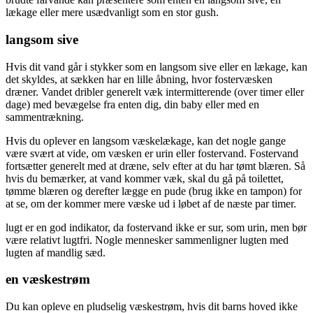
lækage eller mere usædvanligt som en stor gush.
langsom sive
Hvis dit vand går i stykker som en langsom sive eller en lækage, kan
det skyldes, at sækken har en lille åbning, hvor fostervæsken
dræner. Vandet dribler generelt væk intermitterende (over timer eller
dage) med bevægelse fra enten dig, din baby eller med en
sammentrækning.
Hvis du oplever en langsom væskelækage, kan det nogle gange
være svært at vide, om væsken er urin eller fostervand. Fostervand
fortsætter generelt med at dræne, selv efter at du har tømt blæren. Så
hvis du bemærker, at vand kommer væk, skal du gå på toilettet,
tømme blæren og derefter lægge en pude (brug ikke en tampon) for
at se, om der kommer mere væske ud i løbet af de næste par timer.
lugt er en god indikator, da fostervand ikke er sur, som urin, men bør
være relativt lugtfri. Nogle mennesker sammenligner lugten med
lugten af mandlig sæd.
en væskestrøm
Du kan opleve en pludselig væskestrøm, hvis dit barns hoved ikke