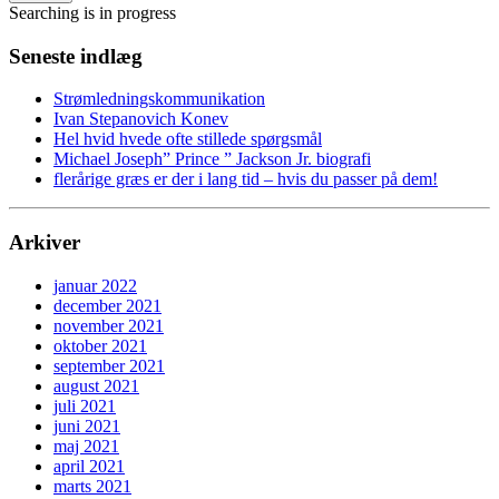
Searching is in progress
Seneste indlæg
Strømledningskommunikation
Ivan Stepanovich Konev
Hel hvid hvede ofte stillede spørgsmål
Michael Joseph” Prince ” Jackson Jr. biografi
flerårige græs er der i lang tid – hvis du passer på dem!
Arkiver
januar 2022
december 2021
november 2021
oktober 2021
september 2021
august 2021
juli 2021
juni 2021
maj 2021
april 2021
marts 2021