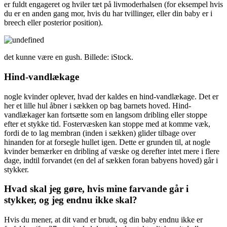
er fuldt engageret og hviler tæt på livmoderhalsen (for eksempel hvis
du er en anden gang mor, hvis du har tvillinger, eller din baby er i
breech eller posterior position).
det kunne være en gush. Billede: iStock.
Hind-vandlækage
nogle kvinder oplever, hvad der kaldes en hind-vandlækage. Det er
her et lille hul åbner i sækken op bag barnets hoved. Hind-
vandlækager kan fortsætte som en langsom dribling eller stoppe
efter et stykke tid. Fostervæsken kan stoppe med at komme væk,
fordi de to lag membran (inden i sækken) glider tilbage over
hinanden for at forsegle hullet igen. Dette er grunden til, at nogle
kvinder bemærker en dribling af væske og derefter intet mere i flere
dage, indtil forvandet (en del af sækken foran babyens hoved) går i
stykker.
Hvad skal jeg gøre, hvis mine farvande går i
stykker, og jeg endnu ikke skal?
Hvis du mener, at dit vand er brudt, og din baby endnu ikke er