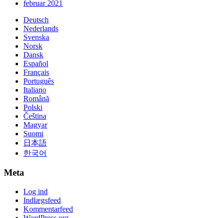
februar 2021
Deutsch
Nederlands
Svenska
Norsk
Dansk
Español
Français
Português
Italiano
Română
Polski
Čeština
Magyar
Suomi
日本語
한국어
Meta
Log ind
Indlægsfeed
Kommentarfeed
WordPress.org