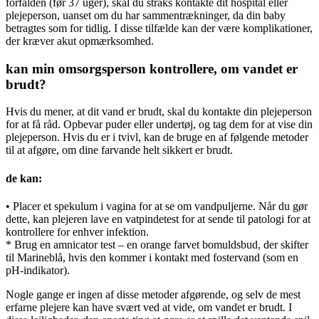
forfalden (før 37 uger), skal du straks kontakte dit hospital eller
plejeperson, uanset om du har sammentrækninger, da din baby
betragtes som for tidlig. I disse tilfælde kan der være komplikationer,
der kræver akut opmærksomhed.
kan min omsorgsperson kontrollere, om vandet er
brudt?
Hvis du mener, at dit vand er brudt, skal du kontakte din plejeperson
for at få råd. Opbevar puder eller undertøj, og tag dem for at vise din
plejeperson. Hvis du er i tvivl, kan de bruge en af følgende metoder
til at afgøre, om dine farvande helt sikkert er brudt.
de kan:
• Placer et spekulum i vagina for at se om vandpuljerne. Når du gør
dette, kan plejeren lave en vatpindetest for at sende til patologi for at
kontrollere for enhver infektion.
* Brug en amnicator test – en orange farvet bomuldsbud, der skifter
til Marineblå, hvis den kommer i kontakt med fostervand (som en
pH-indikator).
Nogle gange er ingen af disse metoder afgørende, og selv de mest
erfarne plejere kan have svært ved at vide, om vandet er brudt. I