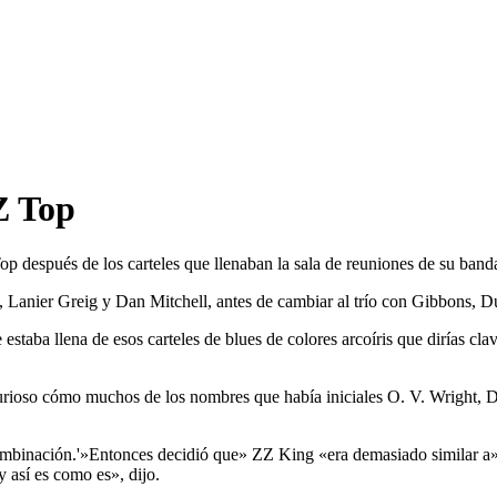
Z Top
 después de los carteles que llenaban la sala de reuniones de su banda
 Lanier Greig y Dan Mitchell, antes de cambiar al trío con Gibbons, Du
ba llena de esos carteles de blues de colores arcoíris que dirías clavad
 curioso cómo muchos de los nombres que había iniciales O. V. Wright, D
mbinación.'»Entonces decidió que» ZZ King «era demasiado similar a»
y así es como es», dijo.