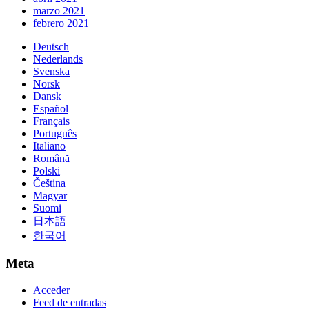
marzo 2021
febrero 2021
Deutsch
Nederlands
Svenska
Norsk
Dansk
Español
Français
Português
Italiano
Română
Polski
Čeština
Magyar
Suomi
日本語
한국어
Meta
Acceder
Feed de entradas