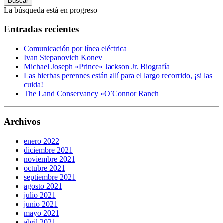
Buscar
La búsqueda está en progreso
Entradas recientes
Comunicación por línea eléctrica
Ivan Stepanovich Konev
Michael Joseph «Prince» Jackson Jr. Biografía
Las hierbas perennes están allí para el largo recorrido, ¡si las
cuida!
The Land Conservancy «O’Connor Ranch
Archivos
enero 2022
diciembre 2021
noviembre 2021
octubre 2021
septiembre 2021
agosto 2021
julio 2021
junio 2021
mayo 2021
abril 2021