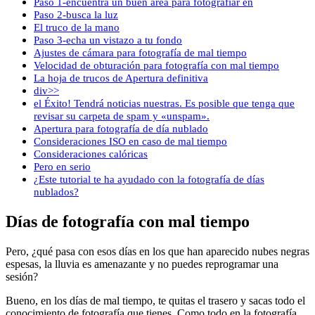
Paso 1-encuentra un buen área para fotografiar en
Paso 2-busca la luz
El truco de la mano
Paso 3-echa un vistazo a tu fondo
Ajustes de cámara para fotografía de mal tiempo
Velocidad de obturación para fotografía con mal tiempo
La hoja de trucos de Apertura definitiva
div>>
el Éxito! Tendrá noticias nuestras. Es posible que tenga que
revisar su carpeta de spam y «unspam».
Apertura para fotografía de día nublado
Consideraciones ISO en caso de mal tiempo
Consideraciones calóricas
Pero en serio
¿Este tutorial te ha ayudado con la fotografía de días
nublados?
Días de fotografía con mal tiempo
Pero, ¿qué pasa con esos días en los que han aparecido nubes negras
espesas, la lluvia es amenazante y no puedes reprogramar una
sesión?
Bueno, en los días de mal tiempo, te quitas el trasero y sacas todo el
conocimiento de fotografía que tienes. Como todo en la fotografía,