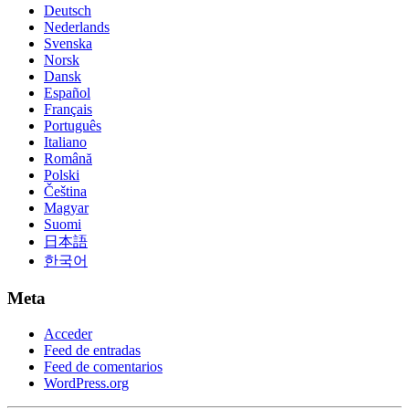
Deutsch
Nederlands
Svenska
Norsk
Dansk
Español
Français
Português
Italiano
Română
Polski
Čeština
Magyar
Suomi
日本語
한국어
Meta
Acceder
Feed de entradas
Feed de comentarios
WordPress.org