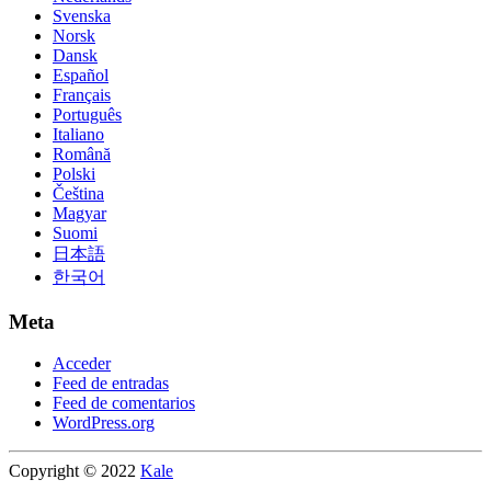
Svenska
Norsk
Dansk
Español
Français
Português
Italiano
Română
Polski
Čeština
Magyar
Suomi
日本語
한국어
Meta
Acceder
Feed de entradas
Feed de comentarios
WordPress.org
Copyright © 2022
Kale