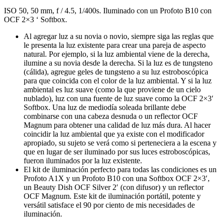
ISO 50, 50 mm, f / 4.5, 1/400s. Iluminado con un Profoto B10 con
OCF 2×3 ‘ Softbox.
Al agregar luz a su novia o novio, siempre siga las reglas que
le presenta la luz existente para crear una pareja de aspecto
natural. Por ejemplo, si la luz ambiental viene de la derecha,
ilumine a su novia desde la derecha. Si la luz es de tungsteno
(cálida), agregue geles de tungsteno a su luz estroboscópica
para que coincida con el color de la luz ambiental. Y si la luz
ambiental es luz suave (como la que proviene de un cielo
nublado), luz con una fuente de luz suave como la OCF 2×3′
Softbox. Una luz de mediodía soleada brillante debe
combinarse con una cabeza desnuda o un reflector OCF
Magnum para obtener una calidad de luz más dura. Al hacer
coincidir la luz ambiental que ya existe con el modificador
apropiado, su sujeto se verá como si perteneciera a la escena y
que en lugar de ser iluminado por sus luces estroboscópicas,
fueron iluminados por la luz existente.
El kit de iluminación perfecto para todas las condiciones es un
Profoto A1X y un Profoto B10 con una Softbox OCF 2×3′,
un Beauty Dish OCF Silver 2′ (con difusor) y un reflector
OCF Magnum. Este kit de iluminación portátil, potente y
versátil satisface el 90 por ciento de mis necesidades de
iluminación.