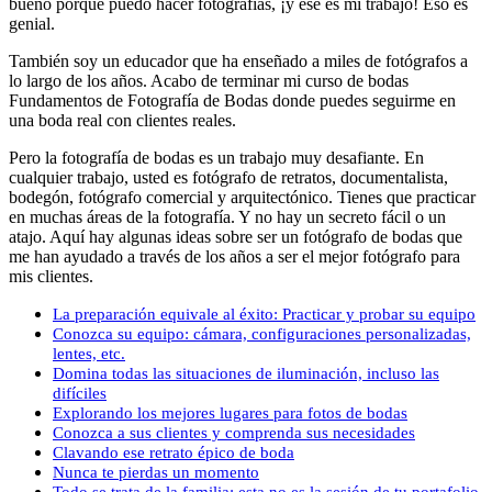
bueno porque puedo hacer fotografías, ¡y ese es mi trabajo! Eso es
genial.
También soy un educador que ha enseñado a miles de fotógrafos a
lo largo de los años. Acabo de terminar mi curso de bodas
Fundamentos de Fotografía de Bodas donde puedes seguirme en
una boda real con clientes reales.
Pero la fotografía de bodas es un trabajo muy desafiante. En
cualquier trabajo, usted es fotógrafo de retratos, documentalista,
bodegón, fotógrafo comercial y arquitectónico. Tienes que practicar
en muchas áreas de la fotografía. Y no hay un secreto fácil o un
atajo. Aquí hay algunas ideas sobre ser un fotógrafo de bodas que
me han ayudado a través de los años a ser el mejor fotógrafo para
mis clientes.
La preparación equivale al éxito: Practicar y probar su equipo
Conozca su equipo: cámara, configuraciones personalizadas,
lentes, etc.
Domina todas las situaciones de iluminación, incluso las
difíciles
Explorando los mejores lugares para fotos de bodas
Conozca a sus clientes y comprenda sus necesidades
Clavando ese retrato épico de boda
Nunca te pierdas un momento
Todo se trata de la familia: esta no es la sesión de tu portafolio