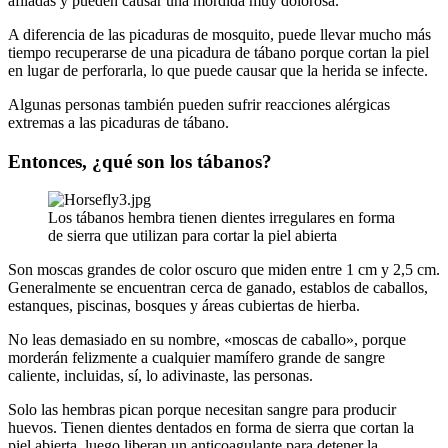
afiladas y pueden causar una mordida muy dolorosa.
A diferencia de las picaduras de mosquito, puede llevar mucho más
tiempo recuperarse de una picadura de tábano porque cortan la piel
en lugar de perforarla, lo que puede causar que la herida se infecte.
Algunas personas también pueden sufrir reacciones alérgicas
extremas a las picaduras de tábano.
Entonces, ¿qué son los tábanos?
Los tábanos hembra tienen dientes irregulares en forma
de sierra que utilizan para cortar la piel abierta
Son moscas grandes de color oscuro que miden entre 1 cm y 2,5 cm.
Generalmente se encuentran cerca de ganado, establos de caballos,
estanques, piscinas, bosques y áreas cubiertas de hierba.
No leas demasiado en su nombre, «moscas de caballo», porque
morderán felizmente a cualquier mamífero grande de sangre
caliente, incluidas, sí, lo adivinaste, las personas.
Solo las hembras pican porque necesitan sangre para producir
huevos. Tienen dientes dentados en forma de sierra que cortan la
piel abierta, luego liberan un anticoagulante para detener la