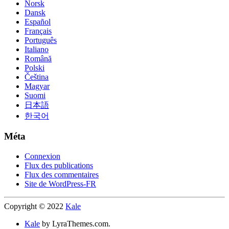
Norsk
Dansk
Español
Français
Português
Italiano
Română
Polski
Čeština
Magyar
Suomi
日本語
한국어
Méta
Connexion
Flux des publications
Flux des commentaires
Site de WordPress-FR
Copyright © 2022
Kale
Kale
by LyraThemes.com.