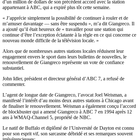
d’un million de dollars de son précédent accord avec la station
appartenant à ABC, qui a expiré plus tôt cette semaine.
« J’apprécie simplement la possibilité de continuer à rouler et de
m’amuser davantage — sans être suspendu », m’a dit Giangreco. Il
a ajouté qu’il était heureux de « travailler pour une station qui
continue d’être l’exception éclatante à la règle en ce qui concerne ce
nouveau monde difficile de la télévision locale. »
Alors que de nombreuses autres stations locales réduisent leur
engagement envers le sport dans leurs bulletins de nouvelles, le
renouvellement de Giangreco représente un vote de confiance
substantiel.
John Idler, président et directeur général d’ABC 7, a refusé de
commenter.
L’agent de longue date de Giangreco, l’avocat Joel Weisman, a
manifesté l’intérêt d’au moins deux autres stations à Chicago avant
de finaliser le renouvellement. Weisman a également conçu l’accord
de blockbuster qui a amené Giangreco à ABC 7 en 1994 après 12
ans à WMAQ-Channel 5, propriété de NBC.
Le natif de Buffalo et diplômé de l’Université de Dayton est connu
pour son esprit vif, son sarcasme débridé et ses remarques souvent
irrévérencieuses: