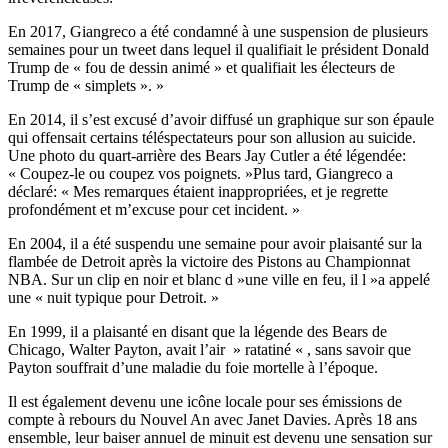
En 2017, Giangreco a été condamné à une suspension de plusieurs
semaines pour un tweet dans lequel il qualifiait le président Donald
Trump de « fou de dessin animé » et qualifiait les électeurs de
Trump de « simplets ». »
En 2014, il s’est excusé d’avoir diffusé un graphique sur son épaule
qui offensait certains téléspectateurs pour son allusion au suicide.
Une photo du quart-arrière des Bears Jay Cutler a été légendée:
« Coupez-le ou coupez vos poignets. »Plus tard, Giangreco a
déclaré: « Mes remarques étaient inappropriées, et je regrette
profondément et m’excuse pour cet incident. »
En 2004, il a été suspendu une semaine pour avoir plaisanté sur la
flambée de Detroit après la victoire des Pistons au Championnat
NBA. Sur un clip en noir et blanc d »une ville en feu, il l »a appelé
une « nuit typique pour Detroit. »
En 1999, il a plaisanté en disant que la légende des Bears de
Chicago, Walter Payton, avait l’air » ratatiné « , sans savoir que
Payton souffrait d’une maladie du foie mortelle à l’époque.
Il est également devenu une icône locale pour ses émissions de
compte à rebours du Nouvel An avec Janet Davies. Après 18 ans
ensemble, leur baiser annuel de minuit est devenu une sensation sur