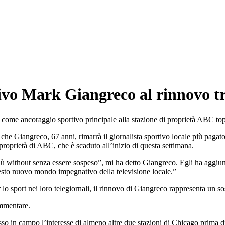
ivo Mark Giangreco al rinnovo t
e ancoraggio sportivo principale alla stazione di proprietà ABC top-r
 che Giangreco, 67 anni, rimarrà il giornalista sportivo locale più pagato
proprietà di ABC, che è scaduto all’inizio di questa settimana.
più without senza essere sospeso”, mi ha detto Giangreco. Egli ha aggiun
uesto nuovo mondo impegnativo della televisione locale.”
lo sport nei loro telegiornali, il rinnovo di Giangreco rappresenta un sos
ommentare.
o in campo l’interesse di almeno altre due stazioni di Chicago prima di