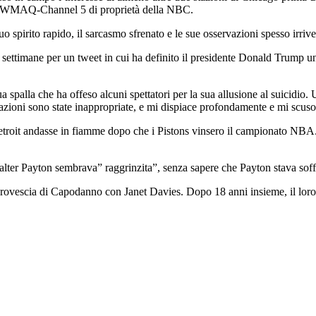
a WMAQ-Channel 5 di proprietà della NBC.
uo spirito rapido, il sarcasmo sfrenato e le sue osservazioni spesso irrive
ettimane per un tweet in cui ha definito il presidente Donald Trump un 
spalla che ha offeso alcuni spettatori per la sua allusione al suicidio. 
rvazioni sono state inappropriate, e mi dispiace profondamente e mi scuso
etroit andasse in fiamme dopo che i Pistons vinsero il campionato NBA. 
lter Payton sembrava” raggrinzita”, senza sapere che Payton stava soffr
la rovescia di Capodanno con Janet Davies. Dopo 18 anni insieme, il lor