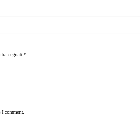
ntrassegnati
*
e I comment.