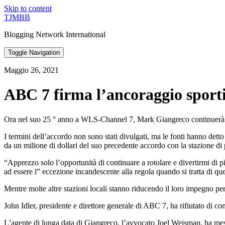
Skip to content
TJMBB
Blogging Network International
Toggle Navigation
Maggio 26, 2021
ABC 7 firma l’ancoraggio sport
Ora nel suo 25 ° anno a WLS-Channel 7, Mark Giangreco continuerà com
I termini dell’accordo non sono stati divulgati, ma le fonti hanno detto
da un milione di dollari del suo precedente accordo con la stazione di 
“Apprezzo solo l’opportunità di continuare a rotolare e divertirmi di 
ad essere l” eccezione incandescente alla regola quando si tratta di q
Mentre molte altre stazioni locali stanno riducendo il loro impegno per 
John Idler, presidente e direttore generale di ABC 7, ha rifiutato di c
L’agente di lunga data di Giangreco, l’avvocato Joel Weisman, ha mess