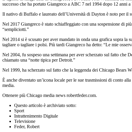
successo che ha portato Giangreco a ABC 7 nel 1994 dopo 12 anni 
Il nativo di Buffalo e laureato dell’Università di Dayton è noto per il s
Nel 2017 Giangreco è stato schiaffeggiato con una sospensione di più s
“sempliciotti.”
Nel 2014 si è scusato per aver mandato in onda una grafica sopra la sua 
tagliare o tagliare i polsi. Più tardi Giangreco ha detto: “Le mie osse
Nel 2004, fu sospeso una settimana per aver scherzato sul fatto che D
chiamato una “notte tipica per Detroit.”
Nel 1999, ha scherzato sul fatto che la leggenda dei Chicago Bears Wa
È anche diventato un’icona locale per le sue trasmissioni di conto al
media.
Ottenere più Chicago media news robertfeder.com.
Questo articolo è archiviato sotto:
Sport
Intrattenimento Digitale
Televisione
Feder, Robert