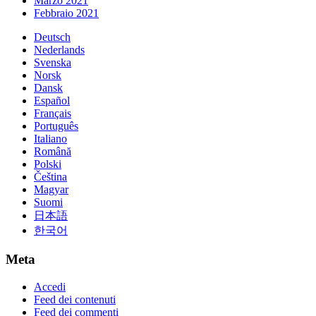
Marzo 2021
Febbraio 2021
Deutsch
Nederlands
Svenska
Norsk
Dansk
Español
Français
Português
Italiano
Română
Polski
Čeština
Magyar
Suomi
日本語
한국어
Meta
Accedi
Feed dei contenuti
Feed dei commenti