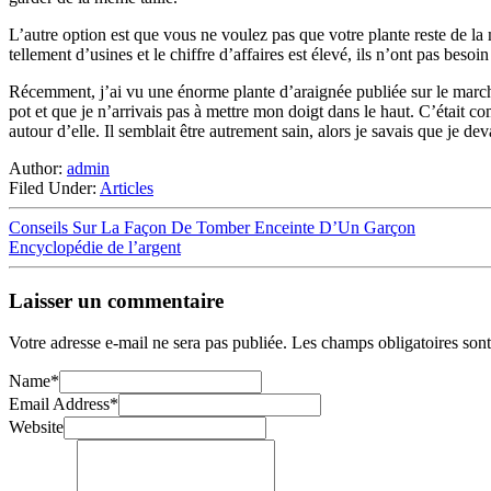
L’autre option est que vous ne voulez pas que votre plante reste de la
tellement d’usines et le chiffre d’affaires est élevé, ils n’ont pas beso
Récemment, j’ai vu une énorme plante d’araignée publiée sur le marché 
pot et que je n’arrivais pas à mettre mon doigt dans le haut. C’était co
autour d’elle. Il semblait être autrement sain, alors je savais que je de
Author:
admin
Filed Under:
Articles
Conseils Sur La Façon De Tomber Enceinte D’Un Garçon
Encyclopédie de l’argent
Laisser un commentaire
Votre adresse e-mail ne sera pas publiée.
Les champs obligatoires son
Name
*
Email Address
*
Website