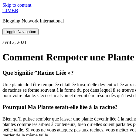
Skip to content
TJMBB
Blogging Network International
Toggle Navigation
avril 2, 2021
Comment Rempoter une Plante 
Que Signifie ”Racine Liée »?
Une plante doit être rempotée et taillée lorsqu’elle devient « liée aux r
de racines se forme souvent à la forme du pot dans lequel il se trouve e
pour votre plante. Ceci est malsain et devrait être résolu dès qu’il est 
Pourquoi Ma Plante serait-elle liée à la racine?
Bien qu’il puisse sembler que laisser une plante devenir liée à la racin
plantes comme les arbres à conteneurs, bien qu’elles soient parfaites p
petite taille. Si vous ne vous attaquez pas aux racines, vous mettez vo
garder de la même taille.