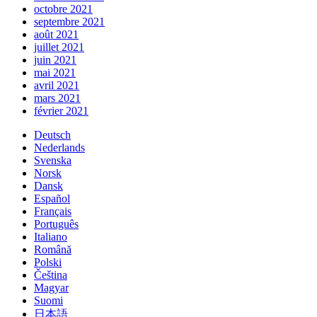
octobre 2021
septembre 2021
août 2021
juillet 2021
juin 2021
mai 2021
avril 2021
mars 2021
février 2021
Deutsch
Nederlands
Svenska
Norsk
Dansk
Español
Français
Português
Italiano
Română
Polski
Čeština
Magyar
Suomi
日本語