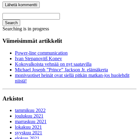
Search
Searching is in progress
Viimeisimmät artikkelit
Power-line communication
Ivan Stepanovitš Konev
Kokovalkoista vehnää on nyt saatavilla
Michael Joseph ”Prince” Jackson Jr. elämäkerta
monivuotiset heinät ovat siellä pitkän matkan-jos huolehdit
niistä!
Arkistot
tammikuu 2022
joulukuu 2021
marraskuu 2021
lokakuu 2021
syyskuu 2021
elokuu 2021