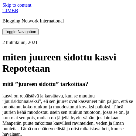
Skip to content
TJMBB
Blogging Network International
Toggle Navigation
2 huhtikuun, 2021
miten juureen sidottu kasvi
Repotetaan
mitä ”juureen sidottu” tarkoittaa?
kasvi on repäistävä ja karsittava, kun se muuttuu 
”juurisidonnaiseksi”, eli sen juuret ovat kasvaneet niin paljon, että se 
on ottanut koko ruukun ja muodostunut kovaksi palloksi. Tiheä 
juurien kehä muodostuu usein sen ruukun muotoon, jossa se on, ja 
kun otat sen pois, multaa on jäljellä hyvin vähän, jos lainkaan. 
Maaperän puute tarkoittaa kasvillesi ravinteiden, veden ja ilman 
puutetta. Tämä on epäterveellistä ja olisi ratkaistava heti, kun se 
havaitaan. 