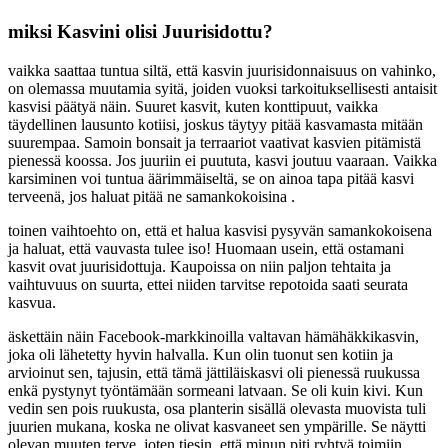
miksi Kasvini olisi Juurisidottu?
vaikka saattaa tuntua siltä, että kasvin juurisidonnaisuus on vahinko, 
on olemassa muutamia syitä, joiden vuoksi tarkoituksellisesti antaisit 
kasvisi päätyä näin. Suuret kasvit, kuten konttipuut, vaikka 
täydellinen lausunto kotiisi, joskus täytyy pitää kasvamasta mitään 
suurempaa. Samoin bonsait ja terraariot vaativat kasvien pitämistä 
pienessä koossa. Jos juuriin ei puututa, kasvi joutuu vaaraan. Vaikka 
karsiminen voi tuntua äärimmäiseltä, se on ainoa tapa pitää kasvi 
terveenä, jos haluat pitää ne samankokoisina .
toinen vaihtoehto on, että et halua kasvisi pysyvän samankokoisena 
ja haluat, että vauvasta tulee iso! Huomaan usein, että ostamani 
kasvit ovat juurisidottuja. Kaupoissa on niin paljon tehtaita ja 
vaihtuvuus on suurta, ettei niiden tarvitse repotoida saati seurata 
kasvua. 
äskettäin näin Facebook-markkinoilla valtavan hämähäkkikasvin, 
joka oli lähetetty hyvin halvalla. Kun olin tuonut sen kotiin ja 
arvioinut sen, tajusin, että tämä jättiläiskasvi oli pienessä ruukussa 
enkä pystynyt työntämään sormeani latvaan. Se oli kuin kivi. Kun 
vedin sen pois ruukusta, osa planterin sisällä olevasta muovista tuli 
juurien mukana, koska ne olivat kasvaneet sen ympärille. Se näytti 
olevan muuten terve, joten tiesin, että minun piti ryhtyä toimiin 