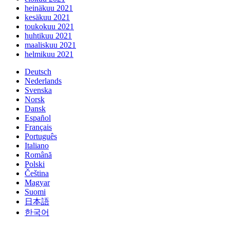
heinäkuu 2021
kesäkuu 2021
toukokuu 2021
huhtikuu 2021
maaliskuu 2021
helmikuu 2021
Deutsch
Nederlands
Svenska
Norsk
Dansk
Español
Français
Português
Italiano
Română
Polski
Čeština
Magyar
Suomi
日本語
한국어