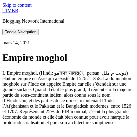
Skip to content
TJMBB
Blogging Network International
Toggle Navigation
mars 14, 2021
Empire moghol
L’Empire moghol, (Hindi: موगलर सात्रा््,, persan: دولت م ملل)
était un empire en Asie qui a existé de 1526 à 1858. La domination
moghole sur l’Inde est appelée Empire car elle s’étendait sur une
grande surface. Quand il était le plus grand, il régnait sur la majeure
partie du sous-continent indien, alors connu sous le nom
d’Hindustan, et des parties de ce qui est maintenant l’Inde,
l’Afghanistan et le Pakistan et le Bangladesh modernes, entre 1526
et 1707. Représentant 25% du PIB mondial, c’était la plus grande
économie du monde et elle était bien connue pour avoir marqué la
proto-industrialisation et pour son architecture somptueuse.