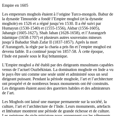
Empire en 1605
Les empereurs moghols étaient à l’origine Turco-mongols. Babur de
la dynastie Timouride a fondé l’Empire moghol (et la dynastie
moghole) en 1526 et a régné jusqu’en 1530. Il a été suivi par
Humayun (1530-1540) et (1555-1556), Akbar (1556-1605),
Jahangir (1605-1627), Shah Jahan (1628-1658), et l’Aurangzeb
islamique (1658-1707) et plusieurs autres souverains mineurs
jusqu’à Bahadur Shah Zafar II (1837-1857). Après la mort
d’Aurangzeb, la règle par la charia a pris fin et l’empire moghol est
devenu faible. Il a continué jusqu’en 1857-58. À cette époque,
l’Inde est passée sous le Raj britannique.
L’Empire moghol a été établi par des dirigeants musulmans capables
venus de l’actuel Ouzbékistan. La domination moghole en Inde a vu
le pays être uni comme une seule unité et administré sous un seul
dirigeant puissant. Pendant la période moghole, l’art et l’architecture
ont prospéré et de nombreux beaux monuments ont été construits.
Les dirigeants étaient aussi des guerriers habiles et des admirateurs
de l’art.
Les Moghols ont laissé une marque permanente sur la société, la
culture, l’art et l’architecture de l’Inde. Leurs monuments, artefacts
et littérature montrent une période de grande richesse et de culture.
Les peintures de style miniature nous apprennent sur les vêtements