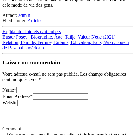
et le mode de vie des gens.
Author:
admin
Filed Under:
Articles
Highlander Intérêts particuliers
Buster Posey | Biographie, Âge, Taille, Valeur Nette (2021),
Relation, Famille, Femme, Enfants, Éducation, Faits, Wiki / Joueur
de Baseball américain
Laisser un commentaire
Votre adresse e-mail ne sera pas publiée.
Les champs obligatoires
sont indiqués avec
*
Name
*
Email Address
*
Website
Comment
Save my name, email, and website in this browser for the next