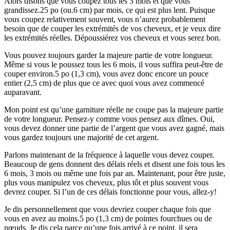
Alors disons que vous coupez tous les 3 mois et que vous
grandissez.25 po (ou.6 cm) par mois, ce qui est plus lent. Puisque
vous coupez relativement souvent, vous n’aurez probablement
besoin que de couper les extrémités de vos cheveux, et je veux dire
les extrémités réelles. Dépoussiérez vos cheveux et vous serez bon.
Vous pouvez toujours garder la majeure partie de votre longueur.
Même si vous le poussez tous les 6 mois, il vous suffira peut-être de
couper environ.5 po (1,3 cm), vous avez donc encore un pouce
entier (2,5 cm) de plus que ce avec quoi vous avez commencé
auparavant.
Mon point est qu’une garniture réelle ne coupe pas la majeure partie
de votre longueur. Pensez-y comme vous pensez aux dîmes. Oui,
vous devez donner une partie de l’argent que vous avez gagné, mais
vous gardez toujours une majorité de cet argent.
Parlons maintenant de la fréquence à laquelle vous devez couper.
Beaucoup de gens donnent des délais réels et disent une fois tous les
6 mois, 3 mois ou même une fois par an. Maintenant, pour être juste,
plus vous manipulez vos cheveux, plus tôt et plus souvent vous
devrez couper. Si l’un de ces délais fonctionne pour vous, allez-y!
Je dis personnellement que vous devriez couper chaque fois que
vous en avez au moins.5 po (1,3 cm) de pointes fourchues ou de
nœuds. Je dis cela parce qu’une fois arrivé à ce point, il sera