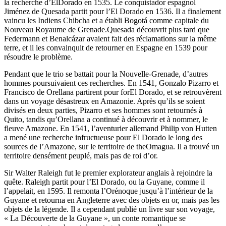
la recherche d’ElDorado en 1535. Le conquistador espagnol
Jiménez de Quesada partit pour l’El Dorado en 1536. Il a finalement
vaincu les Indiens Chibcha et a établi Bogotá comme capitale du
Nouveau Royaume de Grenade.Quesada découvrit plus tard que
Federmann et Benalcázar avaient fait des réclamations sur la même
terre, et il les convainquit de retourner en Espagne en 1539 pour
résoudre le problème.
Pendant que le trio se battait pour la Nouvelle-Grenade, d’autres
hommes poursuivaient ces recherches. En 1541, Gonzalo Pizarro et
Francisco de Orellana partirent pour forEl Dorado, et se retrouvèrent
dans un voyage désastreux en Amazonie. Après qu’ils se soient
divisés en deux parties, Pizarro et ses hommes sont retournés à
Quito, tandis qu’Orellana a continué à découvrir et à nommer, le
fleuve Amazone. En 1541, l’aventurier allemand Philip von Hutten
a mené une recherche infructueuse pour El Dorado le long des
sources de l’Amazone, sur le territoire de theOmagua. Il a trouvé un
territoire densément peuplé, mais pas de roi d’or.
Sir Walter Raleigh fut le premier explorateur anglais à rejoindre la
quête. Raleigh partit pour l’El Dorado, ou la Guyane, comme il
l’appelait, en 1595. Il remonta l’Orénoque jusqu’à l’intérieur de la
Guyane et retourna en Angleterre avec des objets en or, mais pas les
objets de la légende. Il a cependant publié un livre sur son voyage,
« La Découverte de la Guyane », un conte romantique se