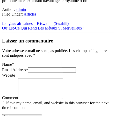
promouvant et explorant davantage le royaume d’or.
Author:
admin
Filed Under:
Articles
Langues africaines – Kiswahili (Swahili)
Qu’Est-Ce Qui Rend Les Métaux Si Merveilleux?
Laisser un commentaire
Votre adresse e-mail ne sera pas publiée.
Les champs obligatoires
sont indiqués avec
*
Name
*
Email Address
*
Website
Comment
Save my name, email, and website in this browser for the next
time I comment.