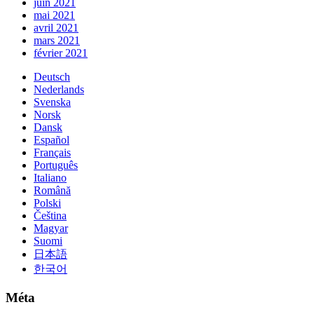
juin 2021
mai 2021
avril 2021
mars 2021
février 2021
Deutsch
Nederlands
Svenska
Norsk
Dansk
Español
Français
Português
Italiano
Română
Polski
Čeština
Magyar
Suomi
日本語
한국어
Méta