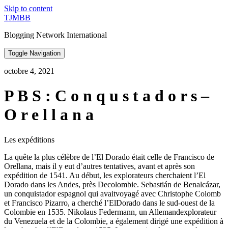
Skip to content
TJMBB
Blogging Network International
Toggle Navigation
octobre 4, 2021
P B S : C o n q u s t a d o r s –
O r e l l a n a
Les expéditions
La quête la plus célèbre de l’El Dorado était celle de Francisco de
Orellana, mais il y eut d’autres tentatives, avant et après son
expédition de 1541. Au début, les explorateurs cherchaient l’El
Dorado dans les Andes, près Decolombie. Sebastián de Benalcázar,
un conquistador espagnol qui avaitvoyagé avec Christophe Colomb
et Francisco Pizarro, a cherché l’ElDorado dans le sud-ouest de la
Colombie en 1535. Nikolaus Federmann, un Allemandexplorateur
du Venezuela et de la Colombie, a également dirigé une expédition à