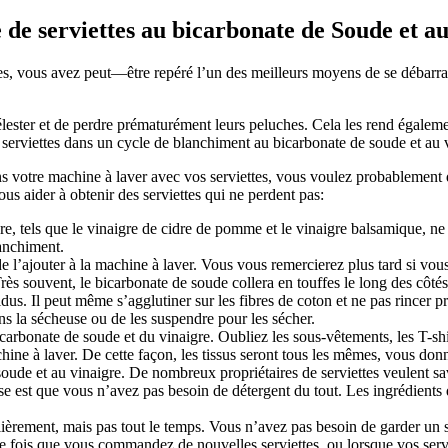
e de serviettes au bicarbonate de Soude et a
ettes, vous avez peut—être repéré l’un des meilleurs moyens de se débarra
ester et de perdre prématurément leurs peluches. Cela les rend égalemen
 serviettes dans un cycle de blanchiment au bicarbonate de soude et au v
ns votre machine à laver avec vos serviettes, vous voulez probablement 
us aider à obtenir des serviettes qui ne perdent pas:
e, tels que le vinaigre de cidre de pomme et le vinaigre balsamique, ne f
lanchiment.
l’ajouter à la machine à laver. Vous vous remercierez plus tard si vous 
ès souvent, le bicarbonate de soude collera en touffes le long des côtés
idus. Il peut même s’agglutiner sur les fibres de coton et ne pas rincer 
ns la sécheuse ou de les suspendre pour les sécher.
carbonate de soude et du vinaigre. Oubliez les sous-vêtements, les T-sh
chine à laver. De cette façon, les tissus seront tous les mêmes, vous donn
oude et au vinaigre. De nombreux propriétaires de serviettes veulent savo
 est que vous n’avez pas besoin de détergent du tout. Les ingrédients que
lièrement, mais pas tout le temps. Vous n’avez pas besoin de garder un 
que fois que vous commandez de nouvelles serviettes, ou lorsque vos serv