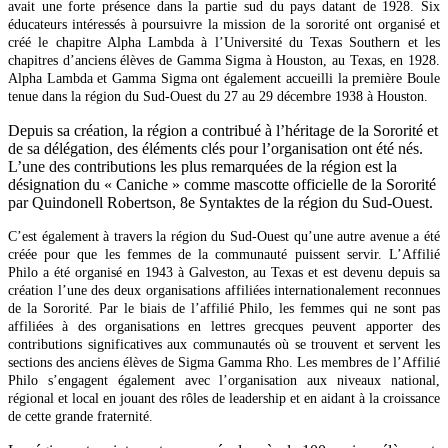
avait une forte présence dans la partie sud du pays datant de 1928. Six
éducateurs intéressés à poursuivre la mission de la sororité ont organisé et
créé le chapitre Alpha Lambda à l’Université du Texas Southern et les
chapitres d’anciens élèves de Gamma Sigma à Houston, au Texas, en 1928.
Alpha Lambda et Gamma Sigma ont également accueilli la première Boule
tenue dans la région du Sud-Ouest du 27 au 29 décembre 1938 à Houston.
Depuis sa création, la région a contribué à l’héritage de la Sororité et
de sa délégation, des éléments clés pour l’organisation ont été nés.
L’une des contributions les plus remarquées de la région est la
désignation du « Caniche » comme mascotte officielle de la Sororité
par Quindonell Robertson, 8e Syntaktes de la région du Sud-Ouest.
C’est également à travers la région du Sud-Ouest qu’une autre avenue a été
créée pour que les femmes de la communauté puissent servir. L’Affilié
Philo a été organisé en 1943 à Galveston, au Texas et est devenu depuis sa
création l’une des deux organisations affiliées internationalement reconnues
de la Sororité. Par le biais de l’affilié Philo, les femmes qui ne sont pas
affiliées à des organisations en lettres grecques peuvent apporter des
contributions significatives aux communautés où se trouvent et servent les
sections des anciens élèves de Sigma Gamma Rho. Les membres de l’Affilié
Philo s’engagent également avec l’organisation aux niveaux national,
régional et local en jouant des rôles de leadership et en aidant à la croissance
de cette grande fraternité.