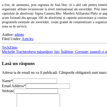
a fost, de asemenea, prin regiunea de Sud-Vest, că o altă cale pentru femeile
organizații afiliate recunoscute la nivel internațional ale sororității. Prin int
capitolele de absolvenți Sigma Gamma Rho. Membrii Afiliatului Philo se angajea
acum formată din aproape 100 de absolvenți și capitole universitare și contin
programele esențiale ale sororității, crește gradul de conștientizare a organiza
zona sa de servicii.
Author:
admin
Filed Under:
Articles
TechZimo
Michelle Trachtenberg măsurători, bio, Înălțime, Greutate, pantofi și 
Lasă un răspuns
Adresa ta de email nu va fi publicată.
Câmpurile obligatorii sunt marc
Name
*
Email Address
*
Website