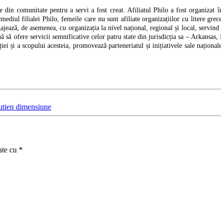
 din comunitate pentru a servi a fost creat. Afiliatul Philo a fost organizat 
ermediul filialei Philo, femeile care nu sunt afiliate organizațiilor cu litere grec
ză, de asemenea, cu organizația la nivel național, regional și local, servind în
uă să ofere servicii semnificative celor patru state din jurisdicția sa – Arkans
ției și a scopului acesteia, promovează parteneriatul și inițiativele sale național
sutien dimensiune
ate cu
*