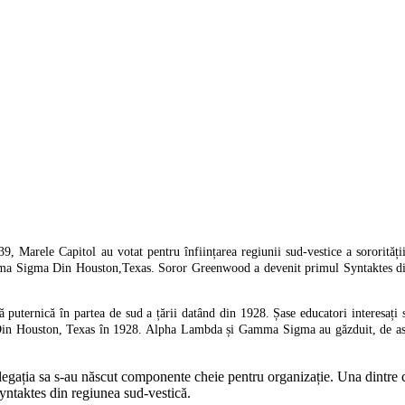
arele Capitol au votat pentru înființarea regiunii sud-vestice a sororității. 
a Sigma Din Houston,Texas. Soror Greenwood a devenit primul Syntaktes din 
nță puternică în partea de sud a țării datând din 1928. Șase educatori interesați
 Houston, Texas în 1928. Alpha Lambda și Gamma Sigma au găzduit, de asem
n delegația sa s-au născut componente cheie pentru organizație. Una dintr
Syntaktes din regiunea sud-vestică.