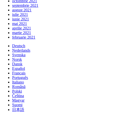
octombrie 2021
septembrie 2021
august 2021
iulie 2021
iunie 2021
mai 2021
aprilie 2021
martie 2021
februarie 2021
Deutsch
Nederlands
Svenska
Norsk
Dansk
Español
Français
Português
Italiano
Română
Polski
Čeština
Magyar
Suomi
日本語