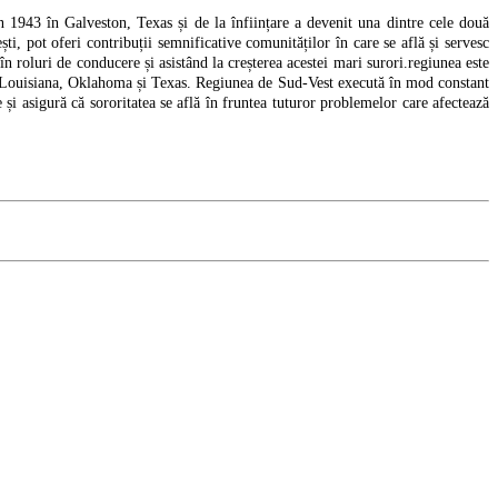
în 1943 în Galveston, Texas și de la înființare a devenit una dintre cele două
ești, pot oferi contribuții semnificative comunităților în care se află și servesc
 roluri de conducere și asistând la creșterea acestei mari surori.regiunea este
as, Louisiana, Oklahoma și Texas. Regiunea de Sud-Vest execută în mod constant
e și asigură că sororitatea se află în fruntea tuturor problemelor care afectează