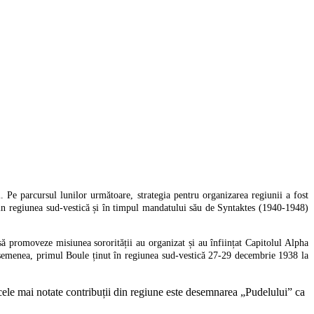
Pe parcursul lunilor următoare, strategia pentru organizarea regiunii a fost
regiunea sud-vestică și în timpul mandatului său de Syntaktes (1940-1948)
 să promoveze misiunea sororității au organizat și au înființat Capitolul Alpha
enea, primul Boule ținut în regiunea sud-vestică 27-29 decembrie 1938 la
e cele mai notate contribuții din regiune este desemnarea „Pudelului” ca