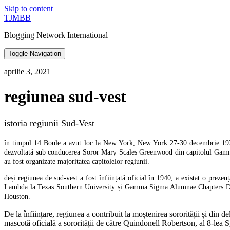
Skip to content
TJMBB
Blogging Network International
Toggle Navigation
aprilie 3, 2021
regiunea sud-vest
istoria regiunii Sud-Vest
în timpul 14 Boule a avut loc la New York, New York 27-30 decembrie 1939, M
dezvoltată sub conducerea Soror Mary Scales Greenwood din capitolul Gamm
au fost organizate majoritatea capitolelor regiunii.
deși regiunea de sud-vest a fost înființată oficial în 1940, a existat o preze
Lambda la Texas Southern University și Gamma Sigma Alumnae Chapters Din
Houston.
De la înființare, regiunea a contribuit la moștenirea sororității și di
mascotă oficială a sororității de către Quindonell Robertson, al 8-lea 