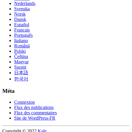
Nederlands
Svenska
Norsk
Dansk
Español
Français
Português
Italiano
Română
Polski
Čeština
Magyar
Suomi
日本語
한국어
Méta
Connexion
Flux des publications
Flux des commentaires
Site de WordPress-FR
Copyright © 2022
Kale