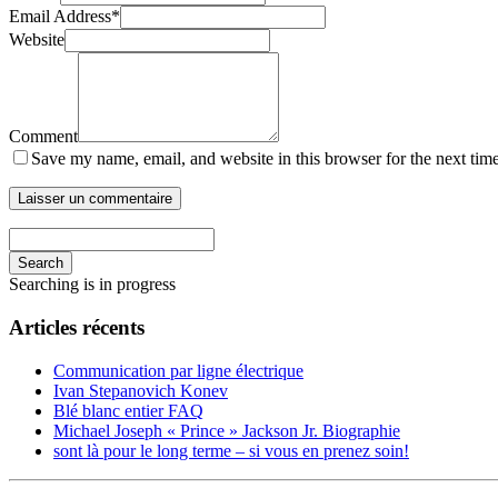
Email Address
*
Website
Comment
Save my name, email, and website in this browser for the next tim
Search
Searching is in progress
Articles récents
Communication par ligne électrique
Ivan Stepanovich Konev
Blé blanc entier FAQ
Michael Joseph « Prince » Jackson Jr. Biographie
sont là pour le long terme – si vous en prenez soin!