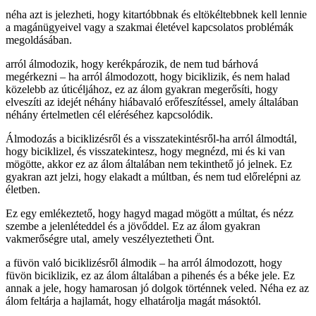
néha azt is jelezheti, hogy kitartóbbnak és eltökéltebbnek kell lennie
a magánügyeivel vagy a szakmai életével kapcsolatos problémák
megoldásában.
arról álmodozik, hogy kerékpározik, de nem tud bárhová
megérkezni – ha arról álmodozott, hogy biciklizik, és nem halad
közelebb az úticéljához, ez az álom gyakran megerősíti, hogy
elveszíti az idejét néhány hiábavaló erőfeszítéssel, amely általában
néhány értelmetlen cél eléréséhez kapcsolódik.
Álmodozás a biciklizésről és a visszatekintésről-ha arról álmodtál,
hogy biciklizel, és visszatekintesz, hogy megnézd, mi és ki van
mögötte, akkor ez az álom általában nem tekinthető jó jelnek. Ez
gyakran azt jelzi, hogy elakadt a múltban, és nem tud előrelépni az
életben.
Ez egy emlékeztető, hogy hagyd magad mögött a múltat, és nézz
szembe a jelenléteddel és a jövőddel. Ez az álom gyakran
vakmerőségre utal, amely veszélyeztetheti Önt.
a füvön való biciklizésről álmodik – ha arról álmodozott, hogy
füvön biciklizik, ez az álom általában a pihenés és a béke jele. Ez
annak a jele, hogy hamarosan jó dolgok történnek veled. Néha ez az
álom feltárja a hajlamát, hogy elhatárolja magát másoktól.