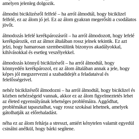
amelyen jelenleg dolgozik.
álmodni biciklizésről felfelé – ha arról álmodtál, hogy biciklizel
felfelé, ez az álom jó jel. Ez az álom gyakran megerősíti a csodálatos
jövőt.
álmodozás lefelé kerékpározásról – ha arról álmodozott, hogy lefelé
kerékpározik, ezt az álmot általában rossz jelnek tekintik. Ez azt
jelzi, hogy hamarosan szembesülünk bizonyos akadályokkal,
kihívásokkal és esetleg veszélyekkel.
álmodozás könnyű biciklizésről – ha arról álmodtál, hogy
könnyedén kerékpározol, ez az álom általában annak a jele, hogy
képes jól megszervezni a szabadidejét a feladataival és
felelősségeivel.
nehéz biciklizésről álmodozni – ha arról álmodtál, hogy biciklizel és
közben nehézségeid vannak, akkor ez az álom figyelmeztetés lehet
az életed egyensúlyának lehetséges problémáira. Aggódhat,
problémákat tapasztalhat, vagy rossz szokásai lehetnek, amelyek
gátolhatják az előrehaladást.
néha ez az álom feltárja a stresszt, amiért kénytelen valamit egyedül
csinálni anélkül, hogy bárki segítene.