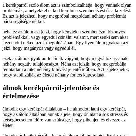
a kerékpárról szóló álom azt is szimbolizálhatja, hogy vannak olyan
problémák, amelyekkel el kell kerülni a szembenézést és a kezelést.
Ez azt is jelezheti, hogy megpróbál megoldani néhány problémát
bárki segítsége nélkül.
néha ez az álom azt jelzi, hogy kénytelen szembenézni bizonyos
problémákkal, vagy egyedül csinálni valamit, mert senki sem akar
kezet adni neked azok megoldásában. Egy ilyen álom gyakran azt
jelzi, hogy magányos vagy egyedül él.
ezek az álmok gyakran feltárják vágyait, hogy megváltoztassanak
néhány negatív tulajdonságot. Néha azt jelzik, hogy megpróbálja
fenntartani a hitet néhány kihívást jelentő időben. Azt is jelezhetik,
hogy stabilizálják az életed néhány fontos kapcsolatát.
álmok kerékpárról-jelentése és
értelmezése
álmodik egy kerékpár általában – ha álmodott látni egy kerékpár,
hogy az álom általában annak a jele, hogy ön alatt a sok stressz és
kétségbeesetten időre van szüksége, hogy pihenjen és élvezze az
életet.
álmodozás biciklizésről – ha arról álmodtál, hogy biciklizel, ez az