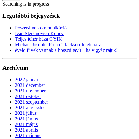
Searching is in progress
Legutóbbi bejegyzések
Power-line kommunikáció
Ivan Stepanovich Konev
Teljes fehér búza GYIK
Michael Joseph “Prince” Jackson Jr. életrajz
évelő füvek vannak a hosszú távú – ha vigyáz rájuk!
Archívum
2022 január
2021 december
2021 november
2021 október
2021 szeptember
2021 augusztus
2021 július
2021 június
2021 május
2021 április
2021 március