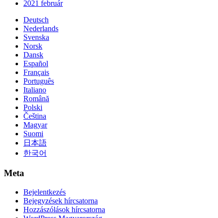
2021 február
Deutsch
Nederlands
Svenska
Norsk
Dansk
Español
Français
Português
Italiano
Română
Polski
Čeština
Magyar
Suomi
日本語
한국어
Meta
Bejelentkezés
Bejegyzések hírcsatorna
Hozzászólások hírcsatorna