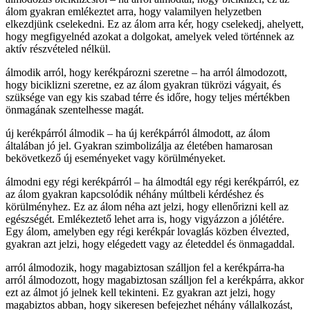
álom gyakran emlékeztet arra, hogy valamilyen helyzetben
elkezdjünk cselekedni. Ez az álom arra kér, hogy cselekedj, ahelyett,
hogy megfigyelnéd azokat a dolgokat, amelyek veled történnek az
aktív részvételed nélkül.
álmodik arról, hogy kerékpározni szeretne – ha arról álmodozott,
hogy biciklizni szeretne, ez az álom gyakran tükrözi vágyait, és
szüksége van egy kis szabad térre és időre, hogy teljes mértékben
önmagának szentelhesse magát.
új kerékpárról álmodik – ha új kerékpárról álmodott, az álom
általában jó jel. Gyakran szimbolizálja az életében hamarosan
bekövetkező új eseményeket vagy körülményeket.
álmodni egy régi kerékpárról – ha álmodtál egy régi kerékpárról, ez
az álom gyakran kapcsolódik néhány múltbeli kérdéshez és
körülményhez. Ez az álom néha azt jelzi, hogy ellenőrizni kell az
egészségét. Emlékeztető lehet arra is, hogy vigyázzon a jólétére.
Egy álom, amelyben egy régi kerékpár lovaglás közben élvezted,
gyakran azt jelzi, hogy elégedett vagy az életeddel és önmagaddal.
arról álmodozik, hogy magabiztosan szálljon fel a kerékpárra-ha
arról álmodozott, hogy magabiztosan szálljon fel a kerékpárra, akkor
ezt az álmot jó jelnek kell tekinteni. Ez gyakran azt jelzi, hogy
magabiztos abban, hogy sikeresen befejezhet néhány vállalkozást,