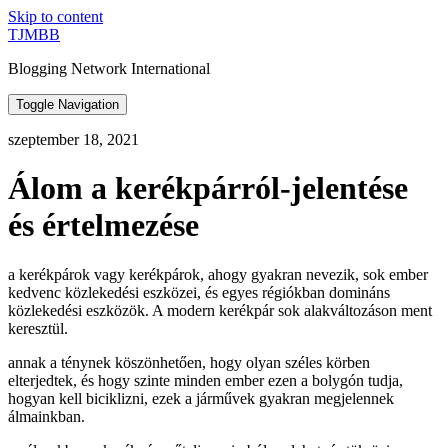
Skip to content
TJMBB
Blogging Network International
Toggle Navigation
szeptember 18, 2021
Álom a kerékpárról-jelentése
és értelmezése
a kerékpárok vagy kerékpárok, ahogy gyakran nevezik, sok ember
kedvenc közlekedési eszközei, és egyes régiókban domináns
közlekedési eszközök. A modern kerékpár sok alakváltozáson ment
keresztül.
annak a ténynek köszönhetően, hogy olyan széles körben
elterjedtek, és hogy szinte minden ember ezen a bolygón tudja,
hogyan kell biciklizni, ezek a járművek gyakran megjelennek
álmainkban.