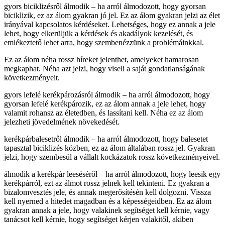
gyors biciklizésről álmodik – ha arról álmodozott, hogy gyorsan
biciklizik, ez az álom gyakran jó jel. Ez az álom gyakran jelzi az élet
irányával kapcsolatos kérdéseket. Lehetséges, hogy ez annak a jele
lehet, hogy elkerüljük a kérdések és akadályok kezelését, és
emlékeztető lehet arra, hogy szembenézzünk a problémáinkkal.
Ez az álom néha rossz híreket jelenthet, amelyeket hamarosan
megkaphat. Néha azt jelzi, hogy viseli a saját gondatlanságának
következményeit.
gyors lefelé kerékpározásról álmodik – ha arról álmodozott, hogy
gyorsan lefelé kerékpározik, ez az álom annak a jele lehet, hogy
valamit rohansz az életedben, és lassítani kell. Néha ez az álom
jelezheti jövedelmének növekedését.
kerékpárbalesetről álmodik – ha arról álmodozott, hogy balesetet
tapasztal biciklizés közben, ez az álom általában rossz jel. Gyakran
jelzi, hogy szembesül a vállalt kockázatok rossz következményeivel.
álmodik a kerékpár leeséséről – ha arról álmodozott, hogy leesik egy
kerékpárról, ezt az álmot rossz jelnek kell tekinteni. Ez gyakran a
bizalomvesztés jele, és annak megerősítésén kell dolgozni. Vissza
kell nyerned a hitedet magadban és a képességeidben. Ez az álom
gyakran annak a jele, hogy valakinek segítséget kell kérnie, vagy
tanácsot kell kérnie, hogy segítséget kérjen valakitől, akiben