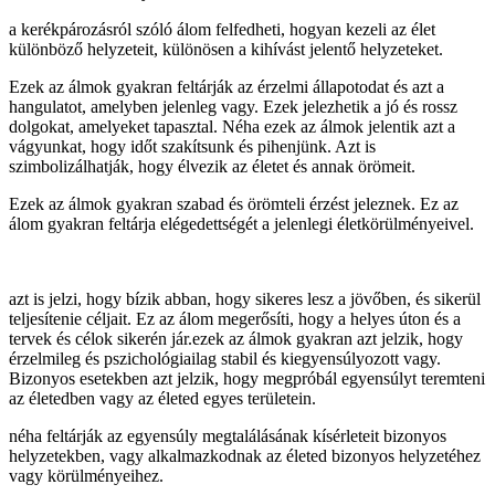
a kerékpározásról szóló álom felfedheti, hogyan kezeli az élet
különböző helyzeteit, különösen a kihívást jelentő helyzeteket.
Ezek az álmok gyakran feltárják az érzelmi állapotodat és azt a
hangulatot, amelyben jelenleg vagy. Ezek jelezhetik a jó és rossz
dolgokat, amelyeket tapasztal. Néha ezek az álmok jelentik azt a
vágyunkat, hogy időt szakítsunk és pihenjünk. Azt is
szimbolizálhatják, hogy élvezik az életet és annak örömeit.
Ezek az álmok gyakran szabad és örömteli érzést jeleznek. Ez az
álom gyakran feltárja elégedettségét a jelenlegi életkörülményeivel.
azt is jelzi, hogy bízik abban, hogy sikeres lesz a jövőben, és sikerül
teljesítenie céljait. Ez az álom megerősíti, hogy a helyes úton és a
tervek és célok sikerén jár.ezek az álmok gyakran azt jelzik, hogy
érzelmileg és pszichológiailag stabil és kiegyensúlyozott vagy.
Bizonyos esetekben azt jelzik, hogy megpróbál egyensúlyt teremteni
az életedben vagy az életed egyes területein.
néha feltárják az egyensúly megtalálásának kísérleteit bizonyos
helyzetekben, vagy alkalmazkodnak az életed bizonyos helyzetéhez
vagy körülményeihez.