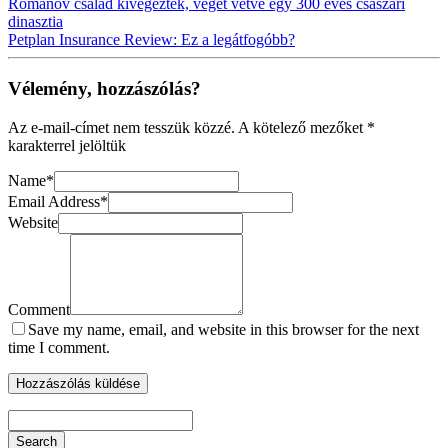
Romanov család kivégezték, véget vetve egy 300 éves császári
dinasztia
Petplan Insurance Review: Ez a legátfogóbb?
Vélemény, hozzászólás?
Az e-mail-címet nem tesszük közzé.
A kötelező mezőket
*
karakterrel jelöltük
Name
*
Email Address
*
Website
Comment
Save my name, email, and website in this browser for the next
time I comment.
Search