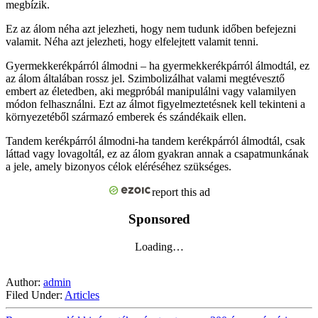
megbízik.
Ez az álom néha azt jelezheti, hogy nem tudunk időben befejezni
valamit. Néha azt jelezheti, hogy elfelejtett valamit tenni.
Gyermekkerékpárról álmodni – ha gyermekkerékpárról álmodtál, ez
az álom általában rossz jel. Szimbolizálhat valami megtévesztő
embert az életedben, aki megpróbál manipulálni vagy valamilyen
módon felhasználni. Ezt az álmot figyelmeztetésnek kell tekinteni a
környezetéből származó emberek és szándékaik ellen.
Tandem kerékpárról álmodni-ha tandem kerékpárról álmodtál, csak
láttad vagy lovagoltál, ez az álom gyakran annak a csapatmunkának
a jele, amely bizonyos célok eléréséhez szükséges.
report this ad
Sponsored
Loading…
Author:
admin
Filed Under:
Articles