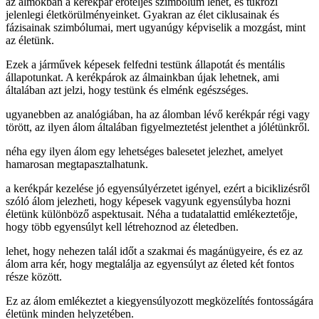
az álmokban a kerékpár erőteljes szimbólum lehet, és tükrözi
jelenlegi életkörülményeinket. Gyakran az élet ciklusainak és
fázisainak szimbólumai, mert ugyanúgy képviselik a mozgást, mint
az életünk.
Ezek a járművek képesek felfedni testünk állapotát és mentális
állapotunkat. A kerékpárok az álmainkban újak lehetnek, ami
általában azt jelzi, hogy testünk és elménk egészséges.
ugyanebben az analógiában, ha az álomban lévő kerékpár régi vagy
törött, az ilyen álom általában figyelmeztetést jelenthet a jólétünkről.
néha egy ilyen álom egy lehetséges balesetet jelezhet, amelyet
hamarosan megtapasztalhatunk.
a kerékpár kezelése jó egyensúlyérzetet igényel, ezért a biciklizésről
szóló álom jelezheti, hogy képesek vagyunk egyensúlyba hozni
életünk különböző aspektusait. Néha a tudatalattid emlékeztetője,
hogy több egyensúlyt kell létrehoznod az életedben.
lehet, hogy nehezen talál időt a szakmai és magánügyeire, és ez az
álom arra kér, hogy megtalálja az egyensúlyt az életed két fontos
része között.
Ez az álom emlékeztet a kiegyensúlyozott megközelítés fontosságára
életünk minden helyzetében.