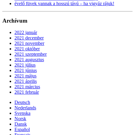
évelő füvek vannak a hosszú távú – ha vigyáz rájuk!
Archívum
2022 január
2021 december
2021 november
2021 október
2021 szeptember
2021 augusztus
2021 július
2021 június
2021 május
2021 április
2021 március
2021 február
Deutsch
Nederlands
Svenska
Norsk
Dansk
Español
Français