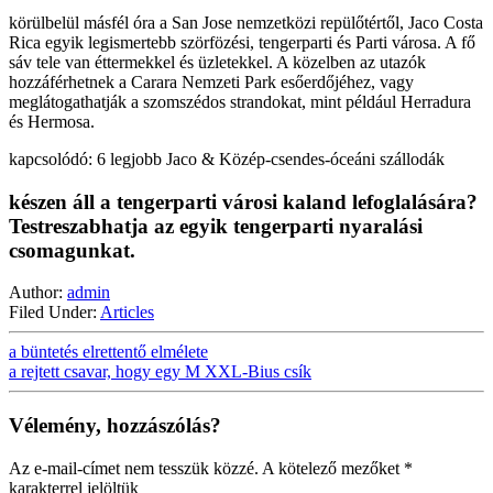
körülbelül másfél óra a San Jose nemzetközi repülőtértől, Jaco Costa
Rica egyik legismertebb szörfözési, tengerparti és Parti városa. A fő
sáv tele van éttermekkel és üzletekkel. A közelben az utazók
hozzáférhetnek a Carara Nemzeti Park esőerdőjéhez, vagy
meglátogathatják a szomszédos strandokat, mint például Herradura
és Hermosa.
kapcsolódó: 6 legjobb Jaco & Közép-csendes-óceáni szállodák
készen áll a tengerparti városi kaland lefoglalására?
Testreszabhatja az egyik tengerparti nyaralási
csomagunkat.
Author:
admin
Filed Under:
Articles
a büntetés elrettentő elmélete
a rejtett csavar, hogy egy M XXL-Bius csík
Vélemény, hozzászólás?
Az e-mail-címet nem tesszük közzé.
A kötelező mezőket
*
karakterrel jelöltük