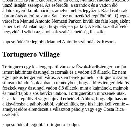
utazó listáján szerepel. Az esőerdők, a strandok és a vadon élő
állatok nyerő kombinációja, amelyet nehéz legyőzni. Ráadásul csak
három órás autóútra van a San Jose nemzetközi repülőtértől. Quepos
városát a Manuel Antonio Nemzeti Parkon kívüli kis falu kapujaként
ismerik el. Áthalad rajta, hogy elérje a parkot. A kettő között átívelő
hegyvidéki szikla az, ahol sok szálláslehetőség fekszik.
kapcsolódó: 10 legjobb Manuel Antonio szállodák & Resorts
Tortuguero Village
Tortuguero egy kis tengerparti város az Észak-Karib-tenger partján
ismert labirintus dzsungel csatornák és a vadon élő állatok. Ez nem
egy tipikus tengerparti város. Az emberek jönnek Tortuguero szafari
stílusú kirándulások abban a reményben, hogy a híres tengeri teknős
fészkek vagy dzsungel vadon élő állatok, mint a kajmánok, majmok
és madárfajok a sós belvízi utakon. Tortugueróban nincsenek utak.
Csak kis repülővel vagy hajóval érhető el. Ahhoz, hogy eljuthasson
a kisvárosba a páholyokból, valószínűleg egy kis hajót kell vennie –
amelyet előre elrendezett a választott páholy vagy egy Costa Rica-
szakértő.
kapcsolódó: 4 legjobb Tortuguero Lodges