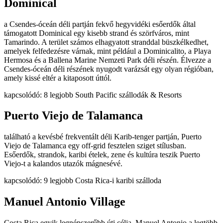
Dominical
a Csendes-óceán déli partján fekvő hegyvidéki esőerdők által
támogatott Dominical egy kisebb strand és szörfváros, mint
Tamarindo. A terület számos elhagyatott stranddal büszkélkedhet,
amelyek felfedezésre várnak, mint például a Dominicalito, a Playa
Hermosa és a Ballena Marine Nemzeti Park déli részén. Élvezze a
Csendes-óceán déli részének nyugodt varázsát egy olyan régióban,
amely kissé eltér a kitaposott úttól.
kapcsolódó: 8 legjobb South Pacific szállodák & Resorts
Puerto Viejo de Talamanca
található a kevésbé frekventált déli Karib-tenger partján, Puerto
Viejo de Talamanca egy off-grid fesztelen sziget stílusban.
Esőerdők, strandok, karibi ételek, zene és kultúra teszik Puerto
Viejo-t a kalandos utazók mágnesévé.
kapcsolódó: 9 legjobb Costa Rica-i karibi szálloda
Manuel Antonio Village
Costa Rica egyik legnépszerűbb úti célja, Manuel Antonio a legtöbb