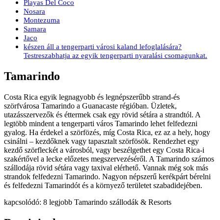
Playas Del Coco
Nosara
Montezuma
Samara
Jaco
készen áll a tengerparti városi kaland lefoglalására?
Testreszabhatja az egyik tengerparti nyaralási csomagunkat.
Tamarindo
Costa Rica egyik legnagyobb és legnépszerűbb strand-és
szörfvárosa Tamarindo a Guanacaste régióban. Üzletek,
utazásszervezők és éttermek csak egy rövid sétára a strandtól. A
legtöbb mindent a tengerparti város Tamarindo lehet felfedezni
gyalog. Ha érdekel a szörfözés, míg Costa Rica, ez az a hely, hogy
csinálni – kezdőknek vagy tapasztalt szörfösök. Rendezhet egy
kezdő szörfleckét a városból, vagy beszélgethet egy Costa Rica-i
szakértővel a lecke előzetes megszervezéséről. A Tamarindo számos
szállodája rövid sétára vagy taxival elérhető. Vannak még sok más
strandok felfedezni Tamarindo. Nagyon népszerű kerékpárt bérelni
és felfedezni Tamarindót és a környező területet szabadidejében.
kapcsolódó: 8 legjobb Tamarindo szállodák & Resorts