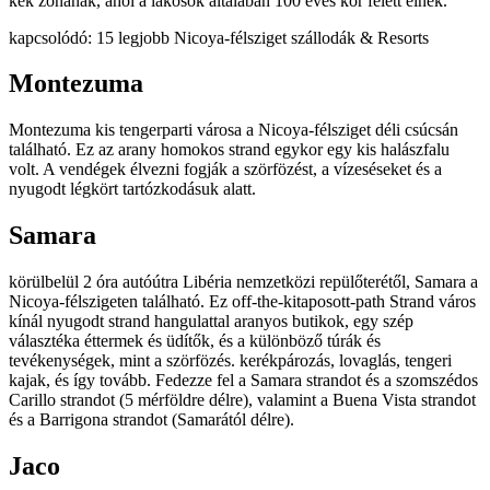
kék zónának, ahol a lakosok általában 100 éves kor felett élnek.
kapcsolódó: 15 legjobb Nicoya-félsziget szállodák & Resorts
Montezuma
Montezuma kis tengerparti városa a Nicoya-félsziget déli csúcsán
található. Ez az arany homokos strand egykor egy kis halászfalu
volt. A vendégek élvezni fogják a szörfözést, a vízeséseket és a
nyugodt légkört tartózkodásuk alatt.
Samara
körülbelül 2 óra autóútra Libéria nemzetközi repülőterétől, Samara a
Nicoya-félszigeten található. Ez off-the-kitaposott-path Strand város
kínál nyugodt strand hangulattal aranyos butikok, egy szép
választéka éttermek és üdítők, és a különböző túrák és
tevékenységek, mint a szörfözés. kerékpározás, lovaglás, tengeri
kajak, és így tovább. Fedezze fel a Samara strandot és a szomszédos
Carillo strandot (5 mérföldre délre), valamint a Buena Vista strandot
és a Barrigona strandot (Samarától délre).
Jaco