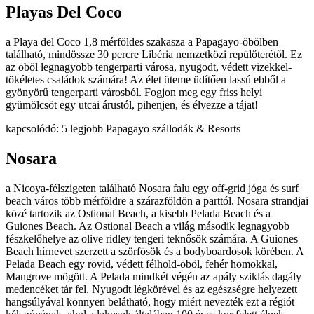
Playas Del Coco
a Playa del Coco 1,8 mérföldes szakasza a Papagayo-öbölben
található, mindössze 30 percre Libéria nemzetközi repülőterétől. Ez
az öböl legnagyobb tengerparti városa, nyugodt, védett vizekkel-
tökéletes családok számára! Az élet üteme üdítően lassú ebből a
gyönyörű tengerparti városból. Fogjon meg egy friss helyi
gyümölcsöt egy utcai árustól, pihenjen, és élvezze a tájat!
kapcsolódó: 5 legjobb Papagayo szállodák & Resorts
Nosara
a Nicoya-félszigeten található Nosara falu egy off-grid jóga és surf
beach város több mérföldre a szárazföldön a parttól. Nosara strandjai
közé tartozik az Ostional Beach, a kisebb Pelada Beach és a
Guiones Beach. Az Ostional Beach a világ második legnagyobb
fészkelőhelye az olive ridley tengeri teknősök számára. A Guiones
Beach hírnevet szerzett a szörfösök és a bodyboardosok körében. A
Pelada Beach egy rövid, védett félhold-öböl, fehér homokkal,
Mangrove mögött. A Pelada mindkét végén az apály sziklás dagály
medencéket tár fel. Nyugodt légkörével és az egészségre helyezett
hangsúlyával könnyen belátható, hogy miért nevezték ezt a régiót