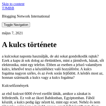
Skip to content
TJMBB
Blogging Network International
Toggle Navigation
május 7, 2021
A kulcs története
a kulcsokat naponta használják, de aki sokat gondolkodik rajtuk?
Ezek a kapu át sok dolog az életünkben, mint a járművek, házak, sőt
elektronika, mint egy telefon. Ebben az esetben a jelszó valamilyen
kulcs, lehetővé teszi a készülékhez való hozzáférést. A kulcs
fogalma nagyon széles, és az évek során fejlődött. A kérdés most az,
honnan származik a kulcs vagy a kulcs fogalma?
Kulcselőzmények
az első kulcsot 6000 évvel ezelőtt látták, amikor a zárakat is
felfedezték. Ez volt az ókori Babilonban, Egyiptomban. Fából
készült, a kulcs pedig úgy nézett ki, mint egy ecset. Nehéz és nem