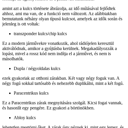
amint azt a kulcs története ábrázolja, az idő múlásával fejlődtek
ahhoz, ami ma van, de a funkció nem változott. Az alábbiakban
bemutatunk néhány olyan típusú kulcsot, amelyek az idők során és
jelenleg is ott voltak:
transzponder kulcs/chip kulcs
Ez a modern járművekre vonatkozik, ahol rádiójelen keresztül
aktiválódnak, amikor a gyújtásba kerülnek. Megakadályozzák a
lopást, mivel a rossz kód nem indítja el a járművet, és nem is
másolhatók.
Dupla / négyoldalas kulcs
ezek gyakoriak az otthoni zárakban. Két vagy négy foguk van. A
négy fogú sokkal tartósabb és nehezebb duplikálni, mint a két fogú.
Paracentrikus kulcs
Ez a Paracentrikus zárak megnyitására szolgál. Kicsi fogai vannak,
és hasonlít egy pengére. Ez gyakori a börtönökben.
Abloy kulcs
lehetetlen megtörni őket. A zárak úgy néznek ki, mint egy lemez, és