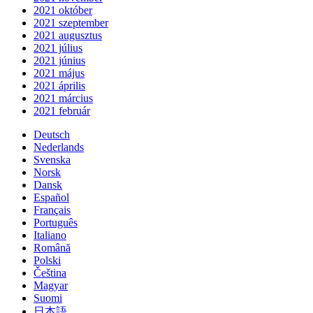
2021 október
2021 szeptember
2021 augusztus
2021 július
2021 június
2021 május
2021 április
2021 március
2021 február
Deutsch
Nederlands
Svenska
Norsk
Dansk
Español
Français
Português
Italiano
Română
Polski
Čeština
Magyar
Suomi
日本語