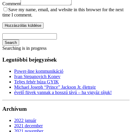
Comment
Save my name, email, and website in this browser for the next
time I comment.
Search
Searching is in progress
Legutóbbi bejegyzések
Power-line kommunikáció
Ivan Stepanovich Konev
Teljes fehér búza GYIK
Michael Joseph “Prince” Jackson Jr. életrajz
évelő füvek vannak a hosszú távú – ha vigyáz rájuk!
Archívum
2022 január
2021 december
2021 november