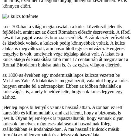
túl tartós, ezért nem a legjobb anyag, amelyből készülhetett. Ez is
könnyen eltört.
kr.e. 700-ban a világ megtapasztalta a kulcs következő jelentős
fejlődését, amint azt az ókori Rómában először észrevették. A fából
készült anyagot vasra és bronzra cserélték. A zárak ezért erősebbek
és kisebbek voltak, a kulcsok pedig könnyebbek voltak. A kulcs
alakja is megváltozott, ami hasonlított egy csontvázra. Hengeres
tengelye is volt, amelynek vége téglalap alakú volt. A lakat és a
kulcs alakja és kialakítása több mint 17 centaurián át megmaradt a
Római Birodalom bukása után is, és az egész világon elterjedt.
az 1800-as években egy modernizált lapos kulcsot vezetett be
Mr.Linus Yale. A kialakítás is megváltozott, valamint hogy a kulcs
hogyan emelte fel a zárcsapokat. Ebben az időben feltalálták a
kulcsvágást is, amely lehetővé tette, hogy sok kulcs legyen egy
zárhoz.
jelenleg lapos billentyűk vannak használatban. Azonban ez lett
karcsúbb és kifinomultabb, ami azt jelenti, hogy a biztonság is
javult. Olyan fejlemények is tapasztalhatók, hogy vannak olyan
kulcsok, amelyek mágneses aláírásokat használnak főleg
szállodákban és irodaházakban. A ma használt kulcsok másik
formája az ujjlenyomatok és a jelszavak használata.