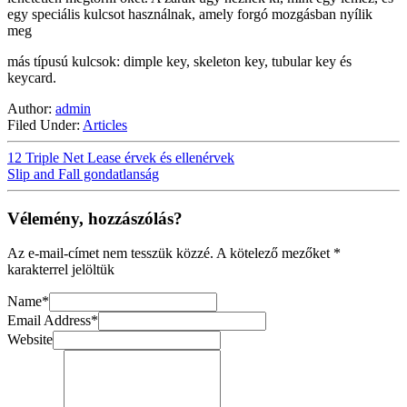
egy speciális kulcsot használnak, amely forgó mozgásban nyílik
meg
más típusú kulcsok: dimple key, skeleton key, tubular key és
keycard.
Author:
admin
Filed Under:
Articles
12 Triple Net Lease érvek és ellenérvek
Slip and Fall gondatlanság
Vélemény, hozzászólás?
Az e-mail-címet nem tesszük közzé.
A kötelező mezőket
*
karakterrel jelöltük
Name
*
Email Address
*
Website