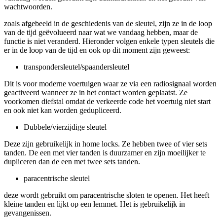
wachtwoorden.
zoals afgebeeld in de geschiedenis van de sleutel, zijn ze in de loop
van de tijd geëvolueerd naar wat we vandaag hebben, maar de
functie is niet veranderd. Hieronder volgen enkele typen sleutels die
er in de loop van de tijd en ook op dit moment zijn geweest:
transpondersleutel/spaandersleutel
Dit is voor moderne voertuigen waar ze via een radiosignaal worden
geactiveerd wanneer ze in het contact worden geplaatst. Ze
voorkomen diefstal omdat de verkeerde code het voertuig niet start
en ook niet kan worden gedupliceerd.
Dubbele/vierzijdige sleutel
Deze zijn gebruikelijk in home locks. Ze hebben twee of vier sets
tanden. De een met vier tanden is duurzamer en zijn moeilijker te
dupliceren dan de een met twee sets tanden.
paracentrische sleutel
deze wordt gebruikt om paracentrische sloten te openen. Het heeft
kleine tanden en lijkt op een lemmet. Het is gebruikelijk in
gevangenissen.