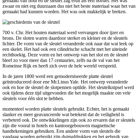
gemaakt van hout en de sleutel zag eruit als een borstel. Het was
zwaar en niet erg duurzaam dus niet het beste materiaal waar het van
gemaakt had kunnen worden. Het was ook makkelijk te breken.
700 v. Chr. Het houten materiaal werd vervangen door ijzer en
brons. De sloten waren daardoor sterker en kleiner en de sleutels
lichter. De vorm van de sleutel veranderde ook naar dat wat leek op
een skelet. Het had ook een cilindrische schacht met het uiteinde
rechthoekig. Deze vorm en het ontwerp van het slot en de sleutel
bleef zo voor meer dan 17 centauries, zelfs na de val van het
Romeinse Rijk en heeft zich over de hele wereld verspreid.
In de jaren 1800 werd een gemoderniseerde platte sleutel
geïntroduceerd door ene Mr.Linus Yale. Het ontwerp veranderde
ook en hoe de sleutel de slotpennen optilde. Het sleutelknipsel werd
ook tijdens deze tijd uitgevonden die het mogelijk maakte om vele
sleutels voor één slot te hebben.
momenteel worden platte sleutels gebruikt. Echter, het is gemaakt
slanker en meer geavanceerde wat betekent dat de veiligheid is
verbeterd ook. De ontwikkelingen zijn ook zo ervaren dat er sleutels
zijn die vooral in hotels en kantoorgebouwen magnetische
handtekeningen gebruiken. Een andere vorm van sleutels die
vandaag worden gebruikt zijn duimafdrukken en het gebruik van