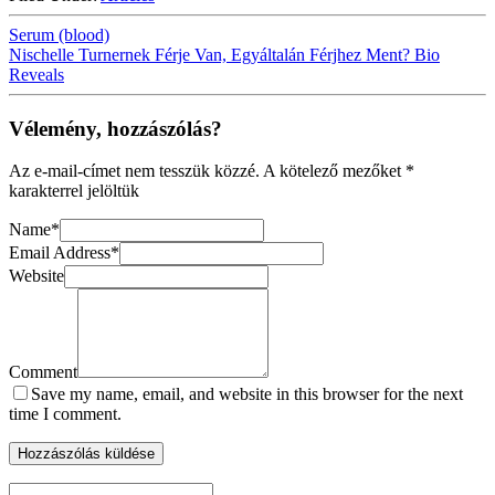
Serum (blood)
Nischelle Turnernek Férje Van, Egyáltalán Férjhez Ment? Bio
Reveals
Vélemény, hozzászólás?
Az e-mail-címet nem tesszük közzé.
A kötelező mezőket
*
karakterrel jelöltük
Name
*
Email Address
*
Website
Comment
Save my name, email, and website in this browser for the next
time I comment.