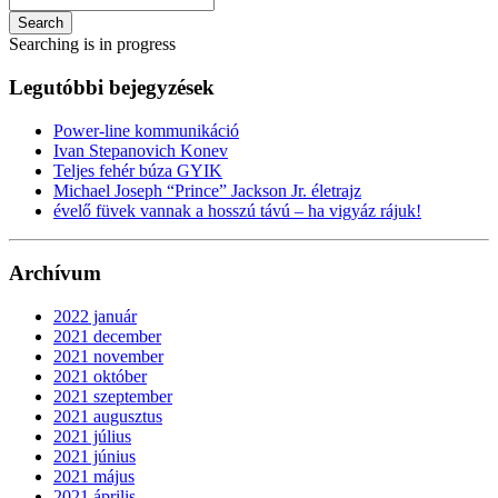
Search
Searching is in progress
Legutóbbi bejegyzések
Power-line kommunikáció
Ivan Stepanovich Konev
Teljes fehér búza GYIK
Michael Joseph “Prince” Jackson Jr. életrajz
évelő füvek vannak a hosszú távú – ha vigyáz rájuk!
Archívum
2022 január
2021 december
2021 november
2021 október
2021 szeptember
2021 augusztus
2021 július
2021 június
2021 május
2021 április