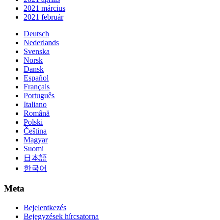
2021 március
2021 február
Deutsch
Nederlands
Svenska
Norsk
Dansk
Español
Français
Português
Italiano
Română
Polski
Čeština
Magyar
Suomi
日本語
한국어
Meta
Bejelentkezés
Bejegyzések hírcsatorna