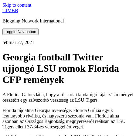
Skip to content
TJMBB
Blogging Network International
Toggle Navigation
február 27, 2021
Georgia football Twitter
ujjongó LSU romok Florida
CFP remények
A Florida Gators látta, hogy a főiskolai labdarúgó rájátszás reményei
összetört egy szívszorító veszteség az LSU Tigers.
Florida fájdalma Georgia nyeresége. Florida Grúzia egyik
legnagyobb riválisa, és nagyszerű szezonja van. Florida álma
azonban az Országos Bajnokság megnyeréséről reálisan az LSU
Tigers elleni 37-34-es vereséggel ért véget.