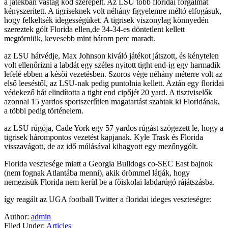
a játékban vastag köd szerepelt. Az LSU több floridai forgalmat
kényszerített. A tigriseknek volt néhány figyelemre méltó elfogásuk,
hogy felkeltsék idegességüket. A tigrisek viszonylag könnyedén
szereztek gólt Florida ellen,de 34-34-es döntetlent kellett
megtörniük, kevesebb mint három perc maradt.
az LSU hátvédje, Max Johnson kiváló játékot játszott, és kénytelen
volt ellenőrizni a labdát egy széles nyitott tight end-ig egy harmadik
lefelé ebben a késői vezetésben. Szoros vége néhány méterre volt az
első leeséstől, az LSU-nak pedig puntolnia kellett. Aztán egy floridai
védekező hát elindította a tight end cipőjét 20 yard. A tisztviselők
azonnal 15 yardos sportszerűtlen magatartást szabtak ki Floridának,
a többi pedig történelem.
az LSU rúgója, Cade York egy 57 yardos rúgást szögezett le, hogy a
tigrisek hárompontos vezetést kapjanak. Kyle Trask és Florida
visszavágott, de az idő múlásával kihagyott egy mezőnygólt.
Florida vesztesége miatt a Georgia Bulldogs co-SEC East bajnok
(nem fognak Atlantába menni), akik örömmel látják, hogy
nemezisük Florida nem kerül be a főiskolai labdarúgó rájátszásba.
így reagált az UGA football Twitter a floridai ideges veszteségre:
Author:
admin
Filed Under:
Articles