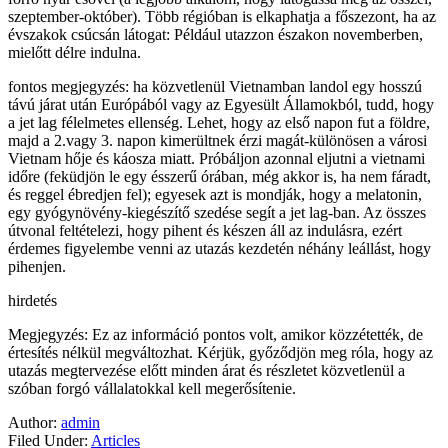
szeptember-október). Több régióban is elkaphatja a főszezont, ha az
évszakok csúcsán látogat: Például utazzon északon novemberben,
mielőtt délre indulna.
fontos megjegyzés: ha közvetlenül Vietnamban landol egy hosszú
távú járat után Európából vagy az Egyesült Államokból, tudd, hogy
a jet lag félelmetes ellenség. Lehet, hogy az első napon fut a földre,
majd a 2.vagy 3. napon kimerültnek érzi magát-különösen a városi
Vietnam hője és káosza miatt. Próbáljon azonnal eljutni a vietnami
időre (feküdjön le egy ésszerű órában, még akkor is, ha nem fáradt,
és reggel ébredjen fel); egyesek azt is mondják, hogy a melatonin,
egy gyógynövény-kiegészítő szedése segít a jet lag-ban. Az összes
útvonal feltételezi, hogy pihent és készen áll az indulásra, ezért
érdemes figyelembe venni az utazás kezdetén néhány leállást, hogy
pihenjen.
hirdetés
Megjegyzés: Ez az információ pontos volt, amikor közzétették, de
értesítés nélkül megváltozhat. Kérjük, győződjön meg róla, hogy az
utazás megtervezése előtt minden árat és részletet közvetlenül a
szóban forgó vállalatokkal kell megerősítenie.
Author:
admin
Filed Under:
Articles