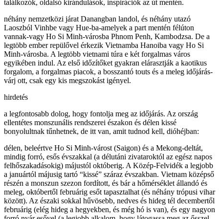
találkozók, oldalsó kirándulások, inspirációk az út mentén.
néhány nemzetközi járat Danangban landol, és néhány utazó
Laoszból Vinhbe vagy Hue-ba-amelyek a part mentén félúton
vannak-vagy Ho Si Minh-városba Phnom Penh, Kambodzsa. De a
legtöbb ember repülővel érkezik Vietnamba Hanoiba vagy Ho Si
Minh-városba. A legtöbb vietnami túra e két forgalmas város
egyikében indul. Az első időzítőket gyakran elárasztják a kaotikus
forgalom, a forgalmas piacok, a bosszantó touts és a meleg időjárás-
várj ott, csak egy kis megszokást igényel.
hirdetés
a legfontosabb dolog, hogy fontolja meg az időjárás. Az ország
ellentétes monszunális rendszerei északon és délen kissé
bonyolultnak tűnhetnek, de itt van, amit tudnod kell, dióhéjban:
délen, beleértve Ho Si Minh-várost (Saigon) és a Mekong-deltát,
mindig forró, esős évszakkal (a délutáni zivataroktól az egész napos
felhőszakadásokig) májustól októberig. A Közép-Felvidék a legjobb
a januártól májusig tartó “kissé” száraz évszakban. Vietnam középső
részén a monszun szezon fordított, és bár a hőmérséklet állandó és
meleg, októbertől februárig esőt tapasztalhat (és néhány trópusi vihar
között). Az északi sokkal hűvösebb, nedves és hideg tél decembertől
februárig (elég hideg a hegyekben, és még hó is van), és egy nagyon
forró nyár esővel (a legjobb alkalom, hogy látogassa meg az ősszel,