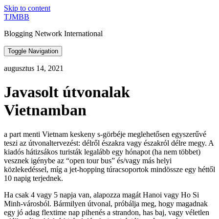
Skip to content
TJMBB
Blogging Network International
Toggle Navigation
augusztus 14, 2021
Javasolt útvonalak
Vietnamban
a part menti Vietnam keskeny s-görbéje meglehetősen egyszerűvé
teszi az útvonaltervezést: délről északra vagy északról délre megy. A
kiadós hátizsákos turisták legalább egy hónapot (ha nem többet)
vesznek igénybe az “open tour bus” és/vagy más helyi
közlekedéssel, míg a jet-hopping túracsoportok mindössze egy héttől
10 napig terjednek.
Ha csak 4 vagy 5 napja van, alapozza magát Hanoi vagy Ho Si
Minh-városból. Bármilyen útvonal, próbálja meg, hogy magadnak
egy jó adag flextime nap pihenés a strandon, has baj, vagy véletlen