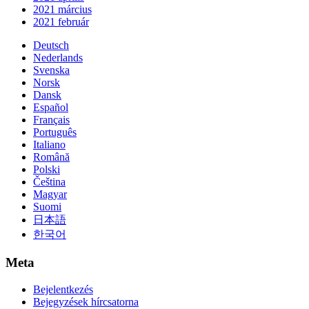
2021 március
2021 február
Deutsch
Nederlands
Svenska
Norsk
Dansk
Español
Français
Português
Italiano
Română
Polski
Čeština
Magyar
Suomi
日本語
한국어
Meta
Bejelentkezés
Bejegyzések hírcsatorna