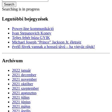
Search
Searching is in progress
Legutóbbi bejegyzések
Power-line kommunikáció
Ivan Stepanovich Konev
Teljes fehér búza GYIK
Michael Joseph “Prince” Jackson Jr. életrajz
évelő füvek vannak a hosszú távú – ha vigyáz rájuk!
Archívum
2022 január
2021 december
2021 november
2021 október
2021 szeptember
2021 augusztus
2021 július
2021 június
2021 május
2021 április