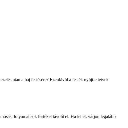
zelés után a haj festésére? Ezenkívül a festék nyújt-e tetvek
mosási folyamat sok festéket távolít el. Ha lehet, várjon legalább