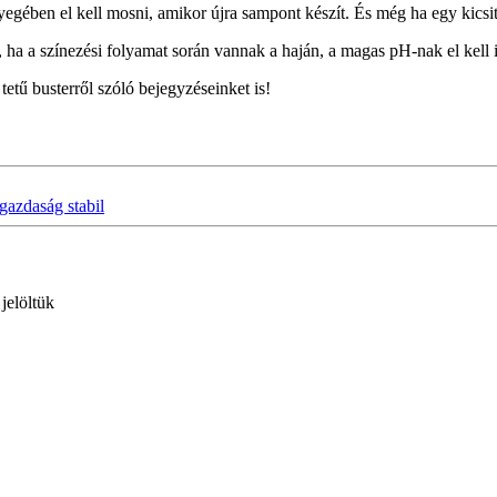
nyegében el kell mosni, amikor újra sampont készít. És még ha egy kics
n, ha a színezési folyamat során vannak a haján, a magas pH-nak el kell 
tetű busterről szóló bejegyzéseinket is!
gazdaság stabil
 jelöltük