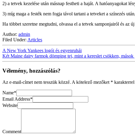
2) a tetvek kezelése után másnap festheti a haját. A hatóanyagokat lé
3) míg maga a festék nem fogja távol tartani a tetveket a színezés utá
Ha többet szeretne megtudni, olvassa el a tetvek samponjairól és az új 
Author:
admin
Filed Under:
Articles
A New York Yankees logói és egyenruhái
Két Maine dairy farmok dömping tej, mint a kereslet csökken, mások 
Vélemény, hozzászólás?
Az e-mail-címet nem tesszük közzé.
A kötelező mezőket
*
karakterrel
Name
*
Email Address
*
Website
Comment