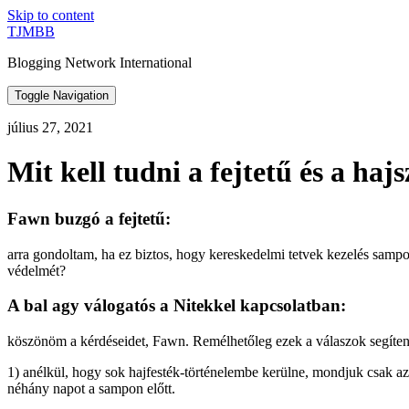
Skip to content
TJMBB
Blogging Network International
Toggle Navigation
július 27, 2021
Mit kell tudni a fejtetű és a hajs
Fawn buzgó a fejtetű:
arra gondoltam, ha ez biztos, hogy kereskedelmi tetvek kezelés sampono
védelmét?
A bal agy válogatós a Nitekkel kapcsolatban:
köszönöm a kérdéseidet, Fawn. Remélhetőleg ezek a válaszok segíten
1) anélkül, hogy sok hajfesték-történelembe kerülne, mondjuk csak azt,
néhány napot a sampon előtt.