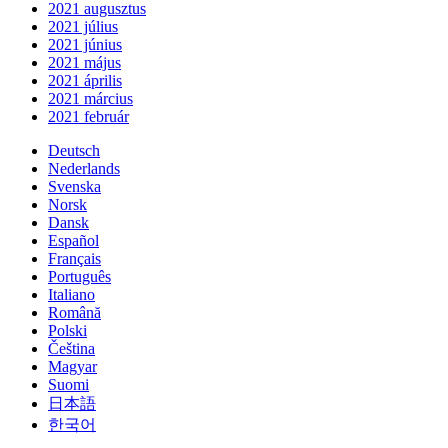
2021 augusztus
2021 július
2021 június
2021 május
2021 április
2021 március
2021 február
Deutsch
Nederlands
Svenska
Norsk
Dansk
Español
Français
Português
Italiano
Română
Polski
Čeština
Magyar
Suomi
日本語
한국어