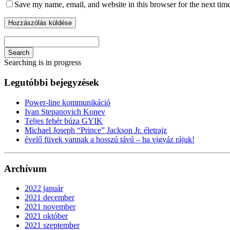
Save my name, email, and website in this browser for the next tim
Search
Searching is in progress
Legutóbbi bejegyzések
Power-line kommunikáció
Ivan Stepanovich Konev
Teljes fehér búza GYIK
Michael Joseph “Prince” Jackson Jr. életrajz
évelő füvek vannak a hosszú távú – ha vigyáz rájuk!
Archívum
2022 január
2021 december
2021 november
2021 október
2021 szeptember