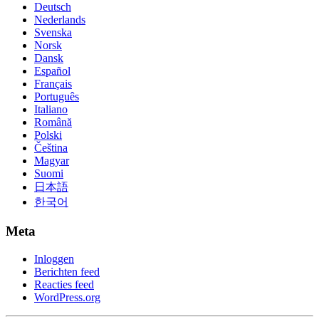
Deutsch
Nederlands
Svenska
Norsk
Dansk
Español
Français
Português
Italiano
Română
Polski
Čeština
Magyar
Suomi
日本語
한국어
Meta
Inloggen
Berichten feed
Reacties feed
WordPress.org