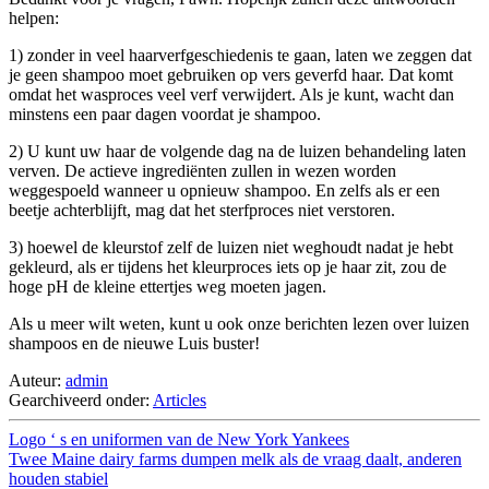
helpen:
1) zonder in veel haarverfgeschiedenis te gaan, laten we zeggen dat
je geen shampoo moet gebruiken op vers geverfd haar. Dat komt
omdat het wasproces veel verf verwijdert. Als je kunt, wacht dan
minstens een paar dagen voordat je shampoo.
2) U kunt uw haar de volgende dag na de luizen behandeling laten
verven. De actieve ingrediënten zullen in wezen worden
weggespoeld wanneer u opnieuw shampoo. En zelfs als er een
beetje achterblijft, mag dat het sterfproces niet verstoren.
3) hoewel de kleurstof zelf de luizen niet weghoudt nadat je hebt
gekleurd, als er tijdens het kleurproces iets op je haar zit, zou de
hoge pH de kleine ettertjes weg moeten jagen.
Als u meer wilt weten, kunt u ook onze berichten lezen over luizen
shampoos en de nieuwe Luis buster!
Auteur:
admin
Gearchiveerd onder:
Articles
Logo ‘ s en uniformen van de New York Yankees
Twee Maine dairy farms dumpen melk als de vraag daalt, anderen
houden stabiel