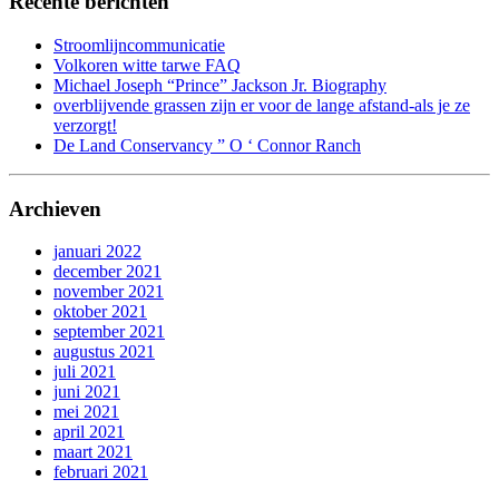
Recente berichten
Stroomlijncommunicatie
Volkoren witte tarwe FAQ
Michael Joseph “Prince” Jackson Jr. Biography
overblijvende grassen zijn er voor de lange afstand-als je ze
verzorgt!
De Land Conservancy ” O ‘ Connor Ranch
Archieven
januari 2022
december 2021
november 2021
oktober 2021
september 2021
augustus 2021
juli 2021
juni 2021
mei 2021
april 2021
maart 2021
februari 2021