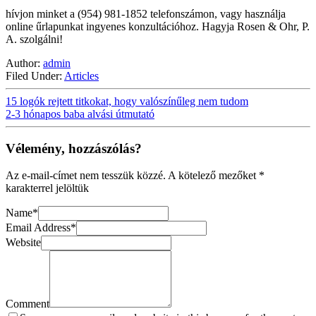
hívjon minket a (954) 981-1852 telefonszámon, vagy használja
online űrlapunkat ingyenes konzultációhoz. Hagyja Rosen & Ohr, P.
A. szolgálni!
Author:
admin
Filed Under:
Articles
15 logók rejtett titkokat, hogy valószínűleg nem tudom
2-3 hónapos baba alvási útmutató
Vélemény, hozzászólás?
Az e-mail-címet nem tesszük közzé.
A kötelező mezőket
*
karakterrel jelöltük
Name
*
Email Address
*
Website
Comment