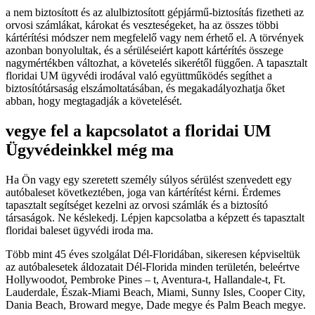
a nem biztosított és az alulbiztosított gépjármű-biztosítás fizetheti az
orvosi számlákat, károkat és veszteségeket, ha az összes többi
kártérítési módszer nem megfelelő vagy nem érhető el. A törvények
azonban bonyolultak, és a sérüléseiért kapott kártérítés összege
nagymértékben változhat, a követelés sikerétől függően. A tapasztalt
floridai UM ügyvédi irodával való együttműködés segíthet a
biztosítótársaság elszámoltatásában, és megakadályozhatja őket
abban, hogy megtagadják a követelését.
vegye fel a kapcsolatot a floridai UM
Ügyvédeinkkel még ma
Ha Ön vagy egy szeretett személy súlyos sérülést szenvedett egy
autóbaleset következtében, joga van kártérítést kérni. Érdemes
tapasztalt segítséget kezelni az orvosi számlák és a biztosító
társaságok. Ne késlekedj. Lépjen kapcsolatba a képzett és tapasztalt
floridai baleset ügyvédi iroda ma.
Több mint 45 éves szolgálat Dél-Floridában, sikeresen képviseltük
az autóbalesetek áldozatait Dél-Florida minden területén, beleértve
Hollywoodot, Pembroke Pines – t, Aventura-t, Hallandale-t, Ft.
Lauderdale, Észak-Miami Beach, Miami, Sunny Isles, Cooper City,
Dania Beach, Broward megye, Dade megye és Palm Beach megye.