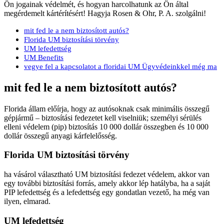
Ön jogainak védelmét, és hogyan harcolhatunk az Ön által
megérdemelt kártérítésért! Hagyja Rosen & Ohr, P. A. szolgálni!
mit fed le a nem biztosított autós?
Florida UM biztosítási törvény
UM lefedettség
UM Benefits
vegye fel a kapcsolatot a floridai UM Ügyvédeinkkel még ma
mit fed le a nem biztosított autós?
Florida állam előírja, hogy az autósoknak csak minimális összegű
gépjármű – biztosítási fedezetet kell viselniük; személyi sérülés
elleni védelem (pip) biztosítás 10 000 dollár összegben és 10 000
dollár összegű anyagi kárfelelősség.
Florida UM biztosítási törvény
ha vásárol választható UM biztosítási fedezet védelem, akkor van
egy további biztosítási forrás, amely akkor lép hatályba, ha a saját
PIP lefedettség és a lefedettség egy gondatlan vezető, ha még van
ilyen, elmarad.
UM lefedettség