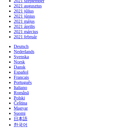
2021 szeptember
2021 augusztus
2021 július
2021 június
2021 május
2021 április
2021 március
2021 február
Deutsch
Nederlands
Svenska
Norsk
Dansk
Español
Français
Português
Italiano
Română
Polski
Čeština
Magyar
Suomi
日本語
한국어