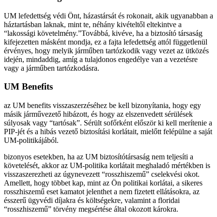
UM lefedettség védi Önt, házastársát és rokonait, akik ugyanabban a
háztartásban laknak, mint te, néhány kivételtől eltekintve a
“lakossági követelmény.”Továbbá, kivéve, ha a biztosító társaság
kifejezetten másként mondja, ez a fajta lefedettség attól függetlenül
érvényes, hogy melyik járműben tartózkodik vagy vezet az ütközés
idején, mindaddig, amíg a tulajdonos engedélye van a vezetésre
vagy a járműben tartózkodásra.
UM Benefits
az UM benefits visszaszerzéséhez be kell bizonyítania, hogy egy
másik járművezető hibázott, és hogy az elszenvedett sérülések
súlyosak vagy “tartósak”. Sérült sofőrként először ki kell merítenie a
PIP-jét és a hibás vezető biztosítási korlátait, mielőtt felépülne a saját
UM-politikájából.
bizonyos esetekben, ha az UM biztosítótársaság nem teljesíti a
követelését, akkor az UM-politika korlátait meghaladó mértékben is
visszaszerezheti az úgynevezett “rosszhiszemű” cselekvési okot.
Amellett, hogy többet kap, mint az Ön politikai korlátai, a sikeres
rosszhiszemű eset kamatot jelenthet a nem fizetett ellátásokra, az
ésszerű ügyvédi díjakra és költségekre, valamint a floridai
“rosszhiszemű” törvény megsértése által okozott károkra.