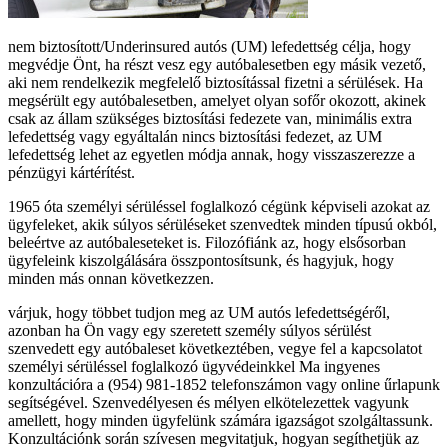
nem biztosított/Underinsured autós (UM) lefedettség célja, hogy
megvédje Önt, ha részt vesz egy autóbalesetben egy másik vezető,
aki nem rendelkezik megfelelő biztosítással fizetni a sérülések. Ha
megsérült egy autóbalesetben, amelyet olyan sofőr okozott, akinek
csak az állam szükséges biztosítási fedezete van, minimális extra
lefedettség vagy egyáltalán nincs biztosítási fedezet, az UM
lefedettség lehet az egyetlen módja annak, hogy visszaszerezze a
pénzügyi kártérítést.
1965 óta személyi sérüléssel foglalkozó cégünk képviseli azokat az
ügyfeleket, akik súlyos sérüléseket szenvedtek minden típusú okból,
beleértve az autóbaleseteket is. Filozófiánk az, hogy elsősorban
ügyfeleink kiszolgálására összpontosítsunk, és hagyjuk, hogy
minden más onnan következzen.
várjuk, hogy többet tudjon meg az UM autós lefedettségéről,
azonban ha Ön vagy egy szeretett személy súlyos sérülést
szenvedett egy autóbaleset következtében, vegye fel a kapcsolatot
személyi sérüléssel foglalkozó ügyvédeinkkel Ma ingyenes
konzultációra a (954) 981-1852 telefonszámon vagy online űrlapunk
segítségével. Szenvedélyesen és mélyen elkötelezettek vagyunk
amellett, hogy minden ügyfelünk számára igazságot szolgáltassunk.
Konzultációnk során szívesen megvitatjuk, hogyan segíthetjük az