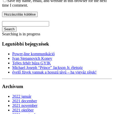
Save my name, email, and website in this browser for the next
time I comment.
Search
Searching is in progress
Legutóbbi bejegyzések
Power-line kommunikáció
Ivan Stepanovich Konev
Teljes fehér búza GYIK
Michael Joseph “Prince” Jackson Jr. életrajz
évelő füvek vannak a hosszú távú – ha vigyáz rájuk!
Archívum
2022 január
2021 december
2021 november
2021 október