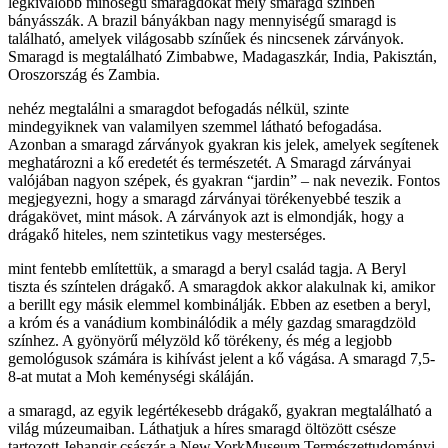
legkiválóbb minőségű smaragdokat mély smaragd színben
bányásszák. A brazil bányákban nagy mennyiségű smaragd is
található, amelyek világosabb színűek és nincsenek zárványok.
Smaragd is megtalálható Zimbabwe, Madagaszkár, India, Pakisztán,
Oroszország és Zambia.
nehéz megtalálni a smaragdot befogadás nélkül, szinte
mindegyiknek van valamilyen szemmel látható befogadása.
Azonban a smaragd zárványok gyakran kis jelek, amelyek segítenek
meghatározni a kő eredetét és természetét. A Smaragd zárványai
valójában nagyon szépek, és gyakran “jardin” – nak nevezik. Fontos
megjegyezni, hogy a smaragd zárványai törékenyebbé teszik a
drágakövet, mint mások. A zárványok azt is elmondják, hogy a
drágakő hiteles, nem szintetikus vagy mesterséges.
mint fentebb említettük, a smaragd a beryl család tagja. A Beryl
tiszta és színtelen drágakő. A smaragdok akkor alakulnak ki, amikor
a berillt egy másik elemmel kombinálják. Ebben az esetben a beryl,
a króm és a vanádium kombinálódik a mély gazdag smaragdzöld
színhez. A gyönyörű mélyzöld kő törékeny, és még a legjobb
gemológusok számára is kihívást jelent a kő vágása. A smaragd 7,5-
8-at mutat a Moh keménységi skáláján.
a smaragd, az egyik legértékesebb drágakő, gyakran megtalálható a
világ múzeumaiban. Láthatjuk a híres smaragd öltözött csésze
tartozott Jehangir császár a New YorkMuseum Természettudományi.