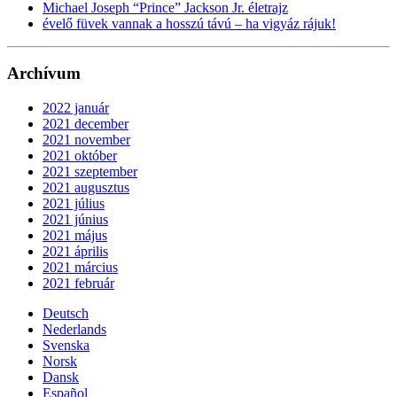
Michael Joseph “Prince” Jackson Jr. életrajz
évelő füvek vannak a hosszú távú – ha vigyáz rájuk!
Archívum
2022 január
2021 december
2021 november
2021 október
2021 szeptember
2021 augusztus
2021 július
2021 június
2021 május
2021 április
2021 március
2021 február
Deutsch
Nederlands
Svenska
Norsk
Dansk
Español