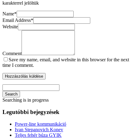
karakterrel jelöltük
Name
*
Email Address
*
Website
Comment
Save my name, email, and website in this browser for the next
time I comment.
Search
Searching is in progress
Legutóbbi bejegyzések
Power-line kommunikáció
Ivan Stepanovich Konev
Teljes fehér búza GYIK