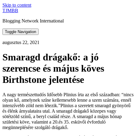
Skip to content
TJMBB
Blogging Network International
Toggle Navigation
augusztus 22, 2021
Smaragd drágakő: a jó
szerencse és május köves
Birthstone jelentése
A nagy természettudós Idősebb Plinius írta az első században: “nincs
olyan kő, amelynek színe kellemesebb lenne a szem számára, ennél
intenzívebb zöld nem létezik.”Plinius a szeretett smaragd gyönyörű
és élénk árnyalataira utal. A smaragd drágakő közepes vagy
sötétzöld színű, a beryl család része. A smaragd a május hónap
születési köve, valamint a 20.és 35. esküvői évforduló
megünneplésére szolgáló drágakő.