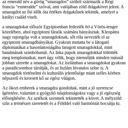
az emerald név a görög “smaragdos” szóból származik a Régi
francia “esmeralde” szóval, ami valójában zöld drágakövet jelent. A
smaragdot az ősi idők óta értékes drágakőnek tekintik, amelyet a
királyi család viselt.
a smaragdokat először Egyiptomban fedezték fel a Vörös-tenger
közelében, ahol egyiptomi fáraók számára bányásztak. Kleopátra
nagy rajongója volt a smaragdoknak, sőt róla nevezték el az
egyiptomi smaragdbányákat. Gyakran mutatta be a látogató
diplomatákat a hasonlatosságába faragott smaragdokkal, mint
hatalmának szimbólumát. Az Inka papok smaragdokkal töltötték
meg templomaikat, mert úgy vélik, hogy istennőjük minden másnál
jobban szerette a smaragdokat. Az iszlámban a smaragdokat gyakran
a paradicsomhoz társítják, és az Iszlám hivatalos színe is. A
smaragdok történelmi és kulturális jelentősége miatt széles körben
népszerű és keresett kő az egész világon.
Az ókori emberek a smaragdra gondoltak, mint a jó szerencse
ígéretére, valamint a gyógyító tulajdonságokra vagy a jó egészség
elősegítésére. Az aztékok szentnek tekintették a követ. A mélyzöld
szín a természet szeretetét és a Földdel való harmóniát bocsátja ki.