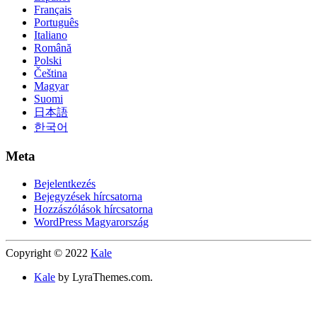
Français
Português
Italiano
Română
Polski
Čeština
Magyar
Suomi
日本語
한국어
Meta
Bejelentkezés
Bejegyzések hírcsatorna
Hozzászólások hírcsatorna
WordPress Magyarország
Copyright © 2022
Kale
Kale
by LyraThemes.com.