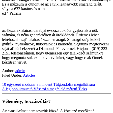
Ez a múzeum is otthont ad az egyik legnagyobb smaragd talált,
súlya a 632 karátos és nam
ed ” Patricia.”
az ékszerek aláírási darabjai évszázadok óta gyakoriak a nők
számára, és néha generációkon át öröklődnek. Érdemes lehet
létrehozni a saját aláírás ékszer smaragd. Smaragd szép koktél
gyűrűk, nyakláncok, fülbevalók és karkötők. Segítünk megtervezni
saját aláírási ékszerét a Diamonds Forever-nél. Hívjon a (619) 223-
2151 telefonszámon, hogy ütemezzen egy találkozót számunkra,
hogy megmutassuk exkluzív terveinket, vagy hogy csak Önnek
készítsen tervet.
Author:
admin
Filed Under:
Articles
10 egyszerű módszer a mindent Túlgondolás megállítására
A legjobb útmutató Vásárol a megfelelő méretű Tieks
Vélemény, hozzászólás?
Az e-mail-címet nem tesszük közzé.
A kötelező mezőket
*