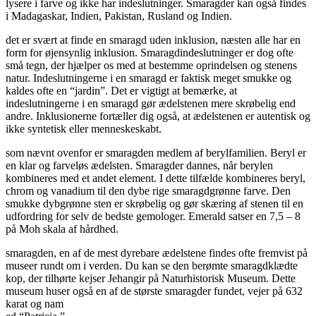
lysere i farve og ikke har indeslutninger. Smaragder kan også findes
i Madagaskar, Indien, Pakistan, Rusland og Indien.
det er svært at finde en smaragd uden inklusion, næsten alle har en
form for øjensynlig inklusion. Smaragdindeslutninger er dog ofte
små tegn, der hjælper os med at bestemme oprindelsen og stenens
natur. Indeslutningerne i en smaragd er faktisk meget smukke og
kaldes ofte en “jardin”. Det er vigtigt at bemærke, at
indeslutningerne i en smaragd gør ædelstenen mere skrøbelig end
andre. Inklusionerne fortæller dig også, at ædelstenen er autentisk og
ikke syntetisk eller menneskeskabt.
som nævnt ovenfor er smaragden medlem af berylfamilien. Beryl er
en klar og farveløs ædelsten. Smaragder dannes, når berylen
kombineres med et andet element. I dette tilfælde kombineres beryl,
chrom og vanadium til den dybe rige smaragdgrønne farve. Den
smukke dybgrønne sten er skrøbelig og gør skæring af stenen til en
udfordring for selv de bedste gemologer. Emerald satser en 7,5 – 8
på Moh skala af hårdhed.
smaragden, en af de mest dyrebare ædelstene findes ofte fremvist på
museer rundt om i verden. Du kan se den berømte smaragdklædte
kop, der tilhørte kejser Jehangir på Naturhistorisk Museum. Dette
museum huser også en af de største smaragder fundet, vejer på 632
karat og nam