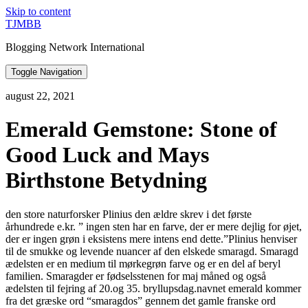
Skip to content
TJMBB
Blogging Network International
Toggle Navigation
august 22, 2021
Emerald Gemstone: Stone of
Good Luck and Mays
Birthstone Betydning
den store naturforsker Plinius den ældre skrev i det første
århundrede e.kr. ” ingen sten har en farve, der er mere dejlig for øjet,
der er ingen grøn i eksistens mere intens end dette.”Plinius henviser
til de smukke og levende nuancer af den elskede smaragd. Smaragd
ædelsten er en medium til mørkegrøn farve og er en del af beryl
familien. Smaragder er fødselsstenen for maj måned og også
ædelsten til fejring af 20.og 35. bryllupsdag.navnet emerald kommer
fra det græske ord “smaragdos” gennem det gamle franske ord