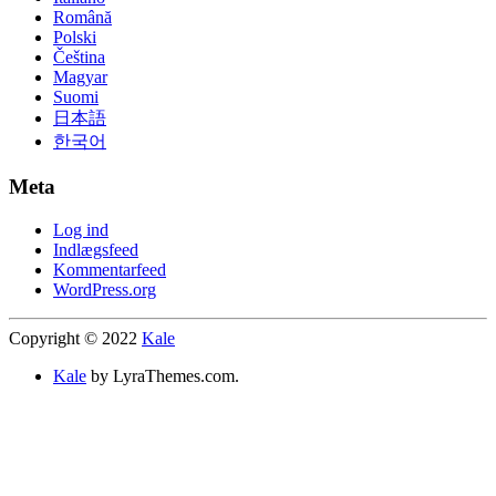
Română
Polski
Čeština
Magyar
Suomi
日本語
한국어
Meta
Log ind
Indlægsfeed
Kommentarfeed
WordPress.org
Copyright © 2022
Kale
Kale
by LyraThemes.com.