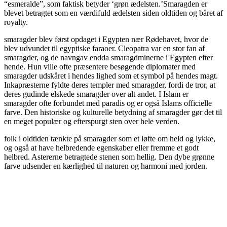
“esmeralde”, som faktisk betyder ‘grøn ædelsten.’Smaragden er
blevet betragtet som en værdifuld ædelsten siden oldtiden og båret af
royalty.
smaragder blev først opdaget i Egypten nær Rødehavet, hvor de
blev udvundet til egyptiske faraoer. Cleopatra var en stor fan af
smaragder, og de navngav endda smaragdminerne i Egypten efter
hende. Hun ville ofte præsentere besøgende diplomater med
smaragder udskåret i hendes lighed som et symbol på hendes magt.
Inkapræsterne fyldte deres templer med smaragder, fordi de tror, at
deres gudinde elskede smaragder over alt andet. I Islam er
smaragder ofte forbundet med paradis og er også Islams officielle
farve. Den historiske og kulturelle betydning af smaragder gør det til
en meget populær og efterspurgt sten over hele verden.
folk i oldtiden tænkte på smaragder som et løfte om held og lykke,
og også at have helbredende egenskaber eller fremme et godt
helbred. Astererne betragtede stenen som hellig. Den dybe grønne
farve udsender en kærlighed til naturen og harmoni med jorden.