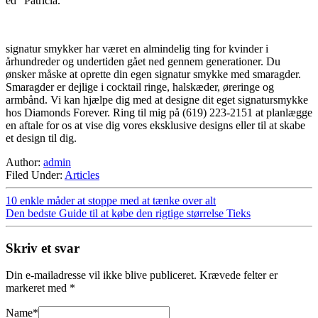
ed “Patricia.”
signatur smykker har været en almindelig ting for kvinder i
århundreder og undertiden gået ned gennem generationer. Du
ønsker måske at oprette din egen signatur smykke med smaragder.
Smaragder er dejlige i cocktail ringe, halskæder, øreringe og
armbånd. Vi kan hjælpe dig med at designe dit eget signatursmykke
hos Diamonds Forever. Ring til mig på (619) 223-2151 at planlægge
en aftale for os at vise dig vores eksklusive designs eller til at skabe
et design til dig.
Author:
admin
Filed Under:
Articles
10 enkle måder at stoppe med at tænke over alt
Den bedste Guide til at købe den rigtige størrelse Tieks
Skriv et svar
Din e-mailadresse vil ikke blive publiceret.
Krævede felter er
markeret med
*
Name
*