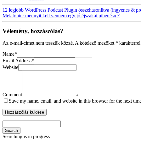
12 legjobb WordPress Podcast Plugin összehasonlítva (ingyenes & p
Melatonin: mennyit kell vennem egy jó éjszakai pihenésre?
Vélemény, hozzászólás?
Az e-mail-címet nem tesszük közzé.
A kötelező mezőket
*
karakterrel
Name
*
Email Address
*
Website
Comment
Save my name, email, and website in this browser for the next tim
Search
Searching is in progress