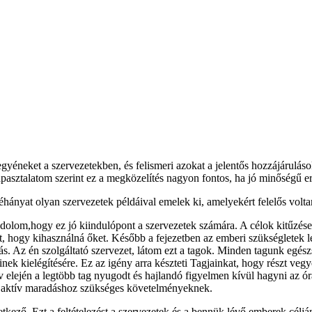
egyéneket a szervezetekben, és felismeri azokat a jelentős hozzájárulás
apasztalatom szerint ez a megközelítés nagyon fontos, ha jó minőségű e
éhányat olyan szervezetek példáival emelek ki, amelyekért felelős vol
ndolom,hogy ez jó kiindulópont a szervezetek számára. A célok kitűzés
ett, hogy kihasználná őket. Később a fejezetben az emberi szükségletek l
Az én szolgáltató szervezet, látom ezt a tagok. Minden tagunk egészség
einek kielégítésére. Ez az igény arra készteti Tagjainkat, hogy részt ve
 elején a legtöbb tag nyugodt és hajlandó figyelmen kívül hagyni az ó
az aktív maradáshoz szükséges követelményeknek.
ező. Ezt a feltételezést a szervezetek és a bennük lévő emberek céljá