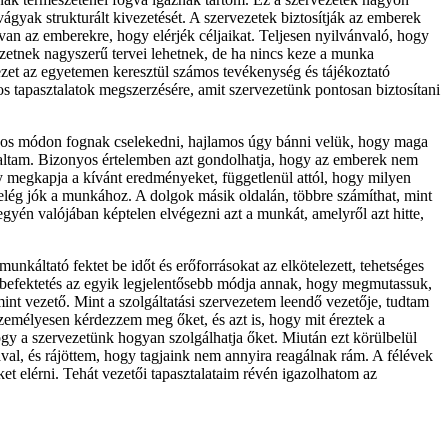
ágyak strukturált kivezetését. A szervezetek biztosítják az emberek
van az emberekre, hogy elérjék céljaikat. Teljesen nyilvánvaló, hogy
etnek nagyszerű tervei lehetnek, de ha nincs keze a munka
zet az egyetemen keresztül számos tevékenység és tájékoztató
s tapasztalatok megszerzésére, amit szervezetünk pontosan biztosítani
nyos módon fognak cselekedni, hajlamos úgy bánni velük, hogy maga
sztaltam. Bizonyos értelemben azt gondolhatja, hogy az emberek nem
y megkapja a kívánt eredményeket, függetlenül attól, hogy milyen
elég jók a munkához. A dolgok másik oldalán, többre számíthat, mint
gyén valójában képtelen elvégezni azt a munkát, amelyről azt hitte,
unkáltató fektet be időt és erőforrásokat az elkötelezett, tehetséges
 befektetés az egyik legjelentősebb módja annak, hogy megmutassuk,
int vezető. Mint a szolgáltatási szervezetem leendő vezetője, tudtam
emélyesen kérdezzem meg őket, és azt is, hogy mit éreztek a
ogy a szervezetünk hogyan szolgálhatja őket. Miután ezt körülbelül
val, és rájöttem, hogy tagjaink nem annyira reagálnak rám. A félévek
et elérni. Tehát vezetői tapasztalataim révén igazolhatom az