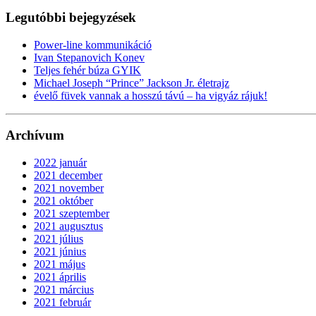
Legutóbbi bejegyzések
Power-line kommunikáció
Ivan Stepanovich Konev
Teljes fehér búza GYIK
Michael Joseph “Prince” Jackson Jr. életrajz
évelő füvek vannak a hosszú távú – ha vigyáz rájuk!
Archívum
2022 január
2021 december
2021 november
2021 október
2021 szeptember
2021 augusztus
2021 július
2021 június
2021 május
2021 április
2021 március
2021 február