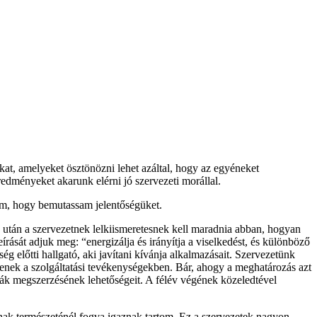
okat, amelyeket ösztönözni lehet azáltal, hogy az egyéneket
redményeket akarunk elérni jó szervezeti morállal.
tam, hogy bemutassam jelentőségüket.
e után a szervezetnek lelkiismeretesnek kell maradnia abban, hogyan
eírását adjuk meg: “energizálja és irányítja a viselkedést, és különböző
 előtti hallgató, aki javítani kívánja alkalmazásait. Szervezetünk
gyenek a szolgáltatási tevékenységekben. Bár, ahogy a meghatározás azt
rák megszerzésének lehetőségeit. A félév végének közeledtével
nak természeténél fogva igaznak tartom. Ez a szervezetek nagyon