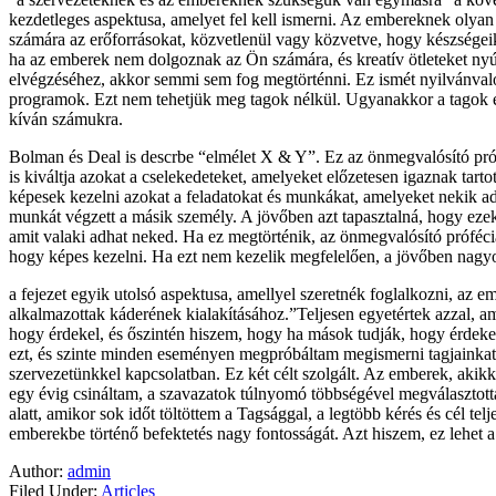
kezdetleges aspektusa, amelyet fel kell ismerni. Az embereknek olyan 
számára az erőforrásokat, közvetlenül vagy közvetve, hogy készségeike
ha az emberek nem dolgoznak az Ön számára, és kreatív ötleteket ny
elvégzéséhez, akkor semmi sem fog megtörténni. Ez ismét nyilvánvaló
programok. Ezt nem tehetjük meg tagok nélkül. Ugyanakkor a tagok egy
kíván számukra.
Bolman és Deal is descrbe “elmélet X & Y”. Ez az önmegvalósító pr
is kiváltja azokat a cselekedeteket, amelyeket előzetesen igaznak tar
képesek kezelni azokat a feladatokat és munkákat, amelyeket nekik ad
munkát végzett a másik személy. A jövőben azt tapasztalná, hogy eze
amit valaki adhat neked. Ha ez megtörténik, az önmegvalósító próféci
hogy képes kezelni. Ha ezt nem kezelik megfelelően, a jövőben nagy
a fejezet egyik utolsó aspektusa, amellyel szeretnék foglalkozni, az e
alkalmazottak káderének kialakításához.”Teljesen egyetértek azzal,
hogy érdekel, és őszintén hiszem, hogy ha mások tudják, hogy érdekel,
ezt, és szinte minden eseményen megpróbáltam megismerni tagjainkat.
szervezetünkkel kapcsolatban. Ez két célt szolgált. Az emberek, akikk
egy évig csináltam, a szavazatok túlnyomó többségével megválasztotta
alatt, amikor sok időt töltöttem a Tagsággal, a legtöbb kérés és cél 
emberekbe történő befektetés nagy fontosságát. Azt hiszem, ez lehet a 
Author:
admin
Filed Under:
Articles