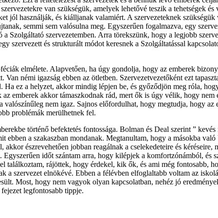
szervezetekre van szükségük, amelyek lehetővé teszik a tehetségek és v
t jól használják, és kiálljanak valamiért. A szervezeteknek szükségük 
újtanak, semmi sem valósulna meg. Egyszerűen fogalmazva, egy szervez
 a Szolgáltató szervezetemben. Arra törekszünk, hogy a legjobb szerve
 szervezett és strukturált módot keresnek a Szolgáltatással kapcsolato
óféciák elmélete. Alapvetően, ha úgy gondolja, hogy az emberek bizo
tott. Van némi igazság ebben az ötletben. Szervezetvezetőként ezt tapa
. Ha ez a helyzet, akkor mindig lépjen be, és győződjön meg róla, hog
k az emberek akkor támaszkodnak rád, mert ők is úgy vélik, hogy nem 
a valószínűleg nem igaz. Sajnos előfordulhat, hogy megtudja, hogy az e
obb problémák merülhetnek fel.
mberekbe történő befektetés fontossága. Bolman és Deal szerint ” kevés m
 amit ebben a szakaszban mondanak. Megtanultam, hogy a másokba való
 akkor észrevehetően jobban reagálnak a cselekedeteire és kéréseire, m
 Egyszerűen időt szántam arra, hogy kilépjek a komfortzónámból, és sz
el találkoztam, rájöttek, hogy érdekel, kik ők, és ami még fontosabb, h
k a szervezet elnökévé. Ebben a félévben elfoglaltabb voltam az iskolá
teljesült. Most, hogy nem vagyok olyan kapcsolatban, nehéz jó eredmények
fejezet legfontosabb tippje.