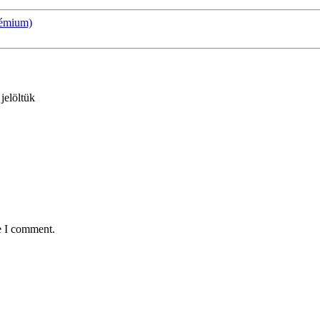
rémium)
 jelöltük
e I comment.