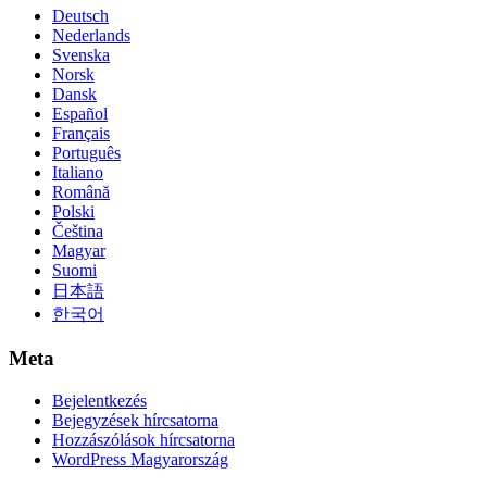
Deutsch
Nederlands
Svenska
Norsk
Dansk
Español
Français
Português
Italiano
Română
Polski
Čeština
Magyar
Suomi
日本語
한국어
Meta
Bejelentkezés
Bejegyzések hírcsatorna
Hozzászólások hírcsatorna
WordPress Magyarország