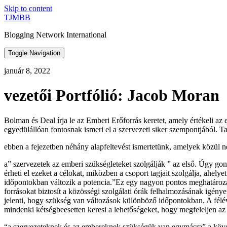
Skip to content
TJMBB
Blogging Network International
Toggle Navigation
január 8, 2022
vezetői Portfólió: Jacob Moran
Bolman és Deal írja le az Emberi Erőforrás keretet, amely értékeli az 
egyedülállóan fontosnak ismeri el a szervezeti siker szempontjából. T
ebben a fejezetben néhány alapfeltevést ismertetünk, amelyek közül n
a” szervezetek az emberi szükségleteket szolgálják ” az első. Úgy go
érheti el ezeket a célokat, miközben a csoport tagjait szolgálja, ahely
időpontokban változik a potencia.”Ez egy nagyon pontos meghatározás. 
forrásokat biztosít a közösségi szolgálati órák felhalmozásának igény
jelenti, hogy szükség van változások különböző időpontokban. A félév
mindenki kétségbeesetten keresi a lehetőségeket, hogy megfeleljen 
“a szervezeteknek és az embereknek szükségük van egymásra” a követk