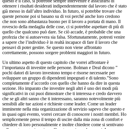
questo è il caso, si potrebbe sempre intervenire e assicurarsi di
ottenere i risultati desiderati indipendentemente dal lavoro che è stato
già messo in dall’altro individuo. In futuro, si potrebbe trovare che
queste persone poi si basano su di voi perché anche loro credono
che non sono abbastanza buono per il lavoro a portata di mano. Il
rovescio della medaglia delle cose, ci si potrebbe aspettare di più di
quello che qualcuno può dare. Se ciò accade, è probabile che una
profezia che si autoavvera sia falsa. Sfortunatamente, potresti venire
a sapere che l’individuo è in realtà incapace di fare il lavoro che
pensavi di poter gestire. Se questo non viene affrontato
correttamente, possono sorgere problemi maggiori in futuro.
Un ultimo aspetto di questo capitolo che vorrei affrontare è
l’importanza di investire nelle persone. Bolman e Deal dicono ”
pochi datori di lavoro investono tempo e risorse necessarie per
sviluppare un gruppo di dipendenti impegnati e di talento.”Sono
completamente d’accordo con quello che hanno da dire in questa
sezione. Ho imparato che investire negli altri è uno dei modi più
significativi in cui puoi dimostrare che ti interessa e credo davvero
che se gli altri sanno che ti interessano, saranno notevolmente più
sensibili alle tue azioni e richieste come leader. Come un leader
imminente nella mia organizzazione di servizio sapevo che questo e
in quasi ogni evento, vorrei cercare di conoscere i nostri membri. Ho
semplicemente preso il tempo di uscire dalla mia zona di comfort e
chiedere di loro personalmente e inoltre chiedere come si sentivano