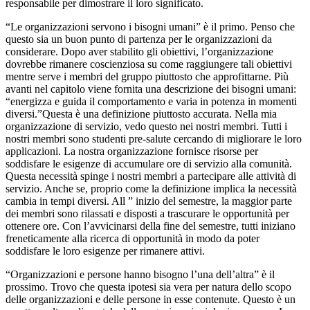
responsabile per dimostrare il loro significato.
“Le organizzazioni servono i bisogni umani” è il primo. Penso che
questo sia un buon punto di partenza per le organizzazioni da
considerare. Dopo aver stabilito gli obiettivi, l’organizzazione
dovrebbe rimanere coscienziosa su come raggiungere tali obiettivi
mentre serve i membri del gruppo piuttosto che approfittarne. Più
avanti nel capitolo viene fornita una descrizione dei bisogni umani:
“energizza e guida il comportamento e varia in potenza in momenti
diversi.”Questa è una definizione piuttosto accurata. Nella mia
organizzazione di servizio, vedo questo nei nostri membri. Tutti i
nostri membri sono studenti pre-salute cercando di migliorare le loro
applicazioni. La nostra organizzazione fornisce risorse per
soddisfare le esigenze di accumulare ore di servizio alla comunità.
Questa necessità spinge i nostri membri a partecipare alle attività di
servizio. Anche se, proprio come la definizione implica la necessità
cambia in tempi diversi. All ” inizio del semestre, la maggior parte
dei membri sono rilassati e disposti a trascurare le opportunità per
ottenere ore. Con l’avvicinarsi della fine del semestre, tutti iniziano
freneticamente alla ricerca di opportunità in modo da poter
soddisfare le loro esigenze per rimanere attivi.
“Organizzazioni e persone hanno bisogno l’una dell’altra” è il
prossimo. Trovo che questa ipotesi sia vera per natura dello scopo
delle organizzazioni e delle persone in esse contenute. Questo è un