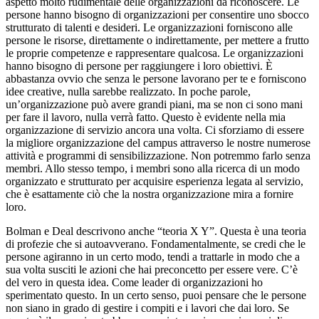
aspetto molto rudimentale delle organizzazioni da riconoscere. Le
persone hanno bisogno di organizzazioni per consentire uno sbocco
strutturato di talenti e desideri. Le organizzazioni forniscono alle
persone le risorse, direttamente o indirettamente, per mettere a frutto
le proprie competenze e rappresentare qualcosa. Le organizzazioni
hanno bisogno di persone per raggiungere i loro obiettivi. È
abbastanza ovvio che senza le persone lavorano per te e forniscono
idee creative, nulla sarebbe realizzato. In poche parole,
un’organizzazione può avere grandi piani, ma se non ci sono mani
per fare il lavoro, nulla verrà fatto. Questo è evidente nella mia
organizzazione di servizio ancora una volta. Ci sforziamo di essere
la migliore organizzazione del campus attraverso le nostre numerose
attività e programmi di sensibilizzazione. Non potremmo farlo senza
membri. Allo stesso tempo, i membri sono alla ricerca di un modo
organizzato e strutturato per acquisire esperienza legata al servizio,
che è esattamente ciò che la nostra organizzazione mira a fornire
loro.
Bolman e Deal descrivono anche “teoria X Y”. Questa è una teoria
di profezie che si autoavverano. Fondamentalmente, se credi che le
persone agiranno in un certo modo, tendi a trattarle in modo che a
sua volta susciti le azioni che hai preconcetto per essere vere. C’è
del vero in questa idea. Come leader di organizzazioni ho
sperimentato questo. In un certo senso, puoi pensare che le persone
non siano in grado di gestire i compiti e i lavori che dai loro. Se