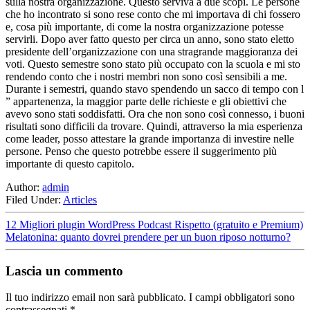
sulla nostra organizzazione. Questo serviva a due scopi. Le persone
che ho incontrato si sono rese conto che mi importava di chi fossero
e, cosa più importante, di come la nostra organizzazione potesse
servirli. Dopo aver fatto questo per circa un anno, sono stato eletto
presidente dell’organizzazione con una stragrande maggioranza dei
voti. Questo semestre sono stato più occupato con la scuola e mi sto
rendendo conto che i nostri membri non sono così sensibili a me.
Durante i semestri, quando stavo spendendo un sacco di tempo con l
” appartenenza, la maggior parte delle richieste e gli obiettivi che
avevo sono stati soddisfatti. Ora che non sono così connesso, i buoni
risultati sono difficili da trovare. Quindi, attraverso la mia esperienza
come leader, posso attestare la grande importanza di investire nelle
persone. Penso che questo potrebbe essere il suggerimento più
importante di questo capitolo.
Author:
admin
Filed Under:
Articles
12 Migliori plugin WordPress Podcast Rispetto (gratuito e Premium)
Melatonina: quanto dovrei prendere per un buon riposo notturno?
Lascia un commento
Il tuo indirizzo email non sarà pubblicato.
I campi obbligatori sono
contrassegnati
*