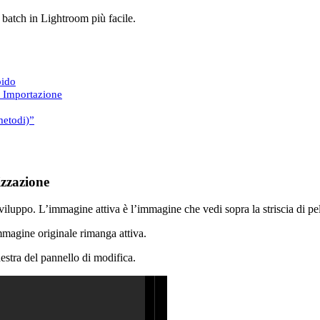
n batch in Lightroom più facile.
pido
i Importazione
metodi)”
izzazione
sviluppo. L’immagine attiva è l’immagine che vedi sopra la striscia di p
mmagine originale rimanga attiva.
stra del pannello di modifica.