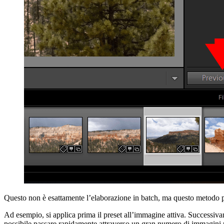
Questo non è esattamente l’elaborazione in batch, ma questo metodo p
Ad esempio, si applica prima il preset all’immagine attiva. Successiv
possibile passare rapidamente attraverso un gran numero di immagini p