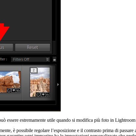
uò essere estremamente utile quando si modifica più foto in Lightroom
amente, è possibile regolare l’esposizione e il contrasto prima di pas
er garantire ogni immagine ha le impostazioni personalizzate che prefer