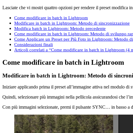
Lasciate che vi mostri quattro opzioni per rendere il preset modifica i
Come modificare in batch in Lightroom
Modificare in batch in Lightroom: Metodo di sincronizzazione
Modifica batch in Lightroom: Metodo precedente
Come modificare in batch in Lightroom: Metodo di sviluppo ra
Come Applicare un Preset per Più Foto in Lightroom: Metodo d
Considerazioni finali
Articoli correlati a “Come modificare in batch in Lightroom (4 
Come modificare in batch in Lightroom
Modificare in batch in Lightroom: Metodo di sincron
Iniziare applicando prima il preset all’immagine attiva nel modulo di 
Quindi, selezionare più immagini nella pellicola assicurandosi che l’i
Con più immagini selezionate, premi il pulsante SYNC… in basso a de