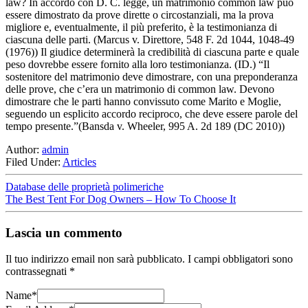
law? In accordo con D. C. legge, un matrimonio common law può
essere dimostrato da prove dirette o circostanziali, ma la prova
migliore e, eventualmente, il più preferito, è la testimonianza di
ciascuna delle parti. (Marcus v. Direttore, 548 F. 2d 1044, 1048-49
(1976)) Il giudice determinerà la credibilità di ciascuna parte e quale
peso dovrebbe essere fornito alla loro testimonianza. (ID.) “Il
sostenitore del matrimonio deve dimostrare, con una preponderanza
delle prove, che c’era un matrimonio di common law. Devono
dimostrare che le parti hanno convissuto come Marito e Moglie,
seguendo un esplicito accordo reciproco, che deve essere parole del
tempo presente.”(Bansda v. Wheeler, 995 A. 2d 189 (DC 2010))
Author:
admin
Filed Under:
Articles
Database delle proprietà polimeriche
The Best Tent For Dog Owners – How To Choose It
Lascia un commento
Il tuo indirizzo email non sarà pubblicato.
I campi obbligatori sono
contrassegnati
*
Name
*