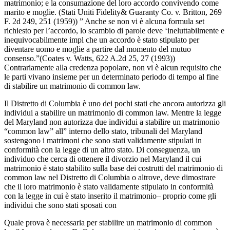
matrimonio; e la consumazione del loro accordo convivendo come
marito e moglie. (Stati Uniti Fidelity& Guaranty Co. v. Britton, 269
F. 2d 249, 251 (1959)) ” Anche se non vi è alcuna formula set
richiesto per l’accordo, lo scambio di parole deve ‘ineluttabilmente e
inequivocabilmente impl che un accordo è stato stipulato per
diventare uomo e moglie a partire dal momento del mutuo
consenso.”(Coates v. Watts, 622 A.2d 25, 27 (1993))
Contrariamente alla credenza popolare, non vi è alcun requisito che
le parti vivano insieme per un determinato periodo di tempo al fine
di stabilire un matrimonio di common law.
Il Distretto di Columbia è uno dei pochi stati che ancora autorizza gli
individui a stabilire un matrimonio di common law. Mentre la legge
del Maryland non autorizza due individui a stabilire un matrimonio
“common law” all” interno dello stato, tribunali del Maryland
sostengono i matrimoni che sono stati validamente stipulati in
conformità con la legge di un altro stato. Di conseguenza, un
individuo che cerca di ottenere il divorzio nel Maryland il cui
matrimonio è stato stabilito sulla base dei costrutti del matrimonio di
common law nel Distretto di Columbia o altrove, deve dimostrare
che il loro matrimonio è stato validamente stipulato in conformità
con la legge in cui è stato inserito il matrimonio– proprio come gli
individui che sono stati sposati con
Quale prova è necessaria per stabilire un matrimonio di common